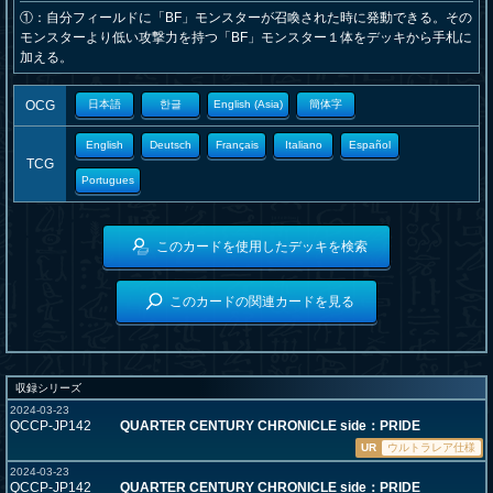
①：自分フィールドに「BF」モンスターが召喚された時に発動できる。その
モンスターより低い攻撃力を持つ「BF」モンスター１体をデッキから手札に
加える。
OCG
日本語
한글
English (Asia)
簡体字
English
Deutsch
Français
Italiano
Español
TCG
Portugues
このカードを使用したデッキを検索
このカードの関連カードを見る
収録シリーズ
2024-03-23
QCCP-JP142
QUARTER CENTURY CHRONICLE side：PRIDE
UR
ウルトラレア仕様
2024-03-23
QCCP-JP142
QUARTER CENTURY CHRONICLE side：PRIDE