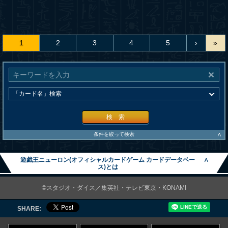
1
2
3
4
5
›
»
検 索
∧
条件を絞って検索
遊戯王ニューロン(オフィシャルカードゲーム カードデータベー
∧
ス)とは
©スタジオ・ダイス／集英社・テレビ東京・KONAMI
SHARE: