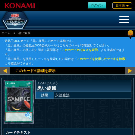
ログイン
日本語
?
ホーム
»
黒い旋風
遊戯王OCGカード「黒い旋風」のカード詳細です。
「黒い旋風」の遊戯王OCG公式ルールはこちらのページで確認してください。
「黒い旋風」の使い方に関する質問等は「
このカードのＱ＆Ａを表示
」より確認ができま
す。
「黒い旋風」を使用したデッキを検索したい場合は「
このカードを使用したデッキを検索
」
より確認ができます。
くろいせんぷう
黒い旋風
効果
永続魔法
カードテキスト