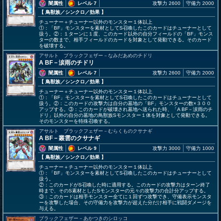
闇属性
レベル 7
攻撃力 2600
守備力 2000
【 鳥獣族
／シンクロ／効果
】
チューナー＋チューナー以外のモンスター１体以上
①：「BF」モンスターを素材としてS召喚したこのカードはチューナーとして
扱う。②：１ターンに１度、このカード以外の自分フィールドの「BF」モンス
ターの数まで、相手フィールドのカードを対象として発動できる。そのカード
を破壊する。
アサルト ブラックフェザー－なみだあめのチドリ
A BF－涙雨のチドリ
闇属性
レベル 7
攻撃力 2600
守備力 2000
【 鳥獣族
／シンクロ／効果
】
チューナー＋チューナー以外のモンスター１体以上
①：「BF」モンスターを素材としてS召喚したこのカードはチューナーとして
扱う。②：このカードの攻撃力は自分の墓地の「BF」モンスターの数×３００
アップする。③：このカードが破壊され墓地へ送られた時、「A BF－涙雨のチ
ドリ」以外の自分の墓地の鳥獣族Sモンスター１体を対象として発動できる。
そのモンスターを特殊召喚する。
アサルト ブラックフェザー－むらくものクサナギ
A BF－叢雲のクサナギ
闇属性
レベル 9
攻撃力 3000
守備力 1000
【 鳥獣族
／シンクロ／効果
】
チューナー＋チューナー以外のモンスター１体以上
①：「BF」モンスターを素材としてS召喚したこのカードはチューナーとして
扱う。
②：このカードがS召喚した時に適用する。このカードの攻撃力はターン終了
時まで、そのS素材としたSモンスターの元々の攻撃力の合計分アップする。
③：このカードは相手モンスター全てに１回ずつ攻撃でき、守備表示モンスタ
ーを攻撃した場合、その守備力を攻撃力が超えた分だけ相手に戦闘ダメージを
与える。
ブラックフェザー－あかつきのシロッコ