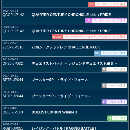
SE
シークレットレア仕様
2024-03-23
QCCP-JP142
QUARTER CENTURY CHRONICLE side：PRIDE
UL
アルティメットレア仕様
2024-03-23
QCCP-JP142
QUARTER CENTURY CHRONICLE side：PRIDE
QCSE
クォーターセンチュリーシークレットレア仕様
2019-02-23
20CP-JPC10
20thシークレットレア CHALLENGE PACK
SR
スーパーレア仕様
2018-06-09
DP20-JP032
デュエリストパック － レジェンドデュエリスト編３ －
N
ノーマル仕様
2014-10-11
SPTR-JP044
ブースターSP - トライブ・フォース -
N
ノーマル仕様
2014-10-11
SPTR-JP044
ブースターSP - トライブ・フォース -
P
パラレル仕様
2012-08-11
DE03-JP143
DUELIST EDITION Volume 3
R
レア仕様
2009-02-14
RGBT-JP051
レイジング・バトル [ RAGING BATTLE ]