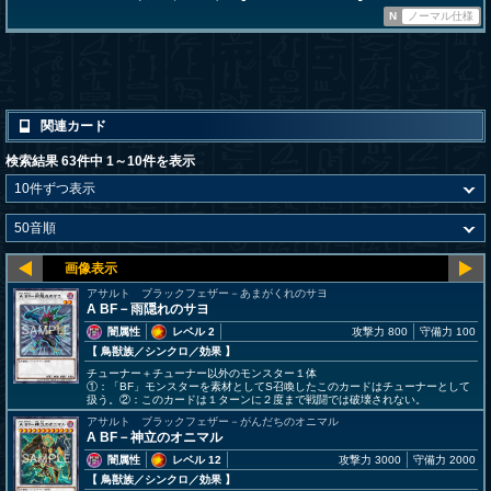
N
ノーマル仕様
関連カード
検索結果 63件中 1～10件を表示
アサルト ブラックフェザー－あまがくれのサヨ
A BF－雨隠れのサヨ
闇属性
レベル 2
攻撃力 800
守備力 100
【 鳥獣族
／シンクロ／効果
】
チューナー＋チューナー以外のモンスター１体
①：「BF」モンスターを素材としてS召喚したこのカードはチューナーとして
扱う。②：このカードは１ターンに２度まで戦闘では破壊されない。
アサルト ブラックフェザー－がんだちのオニマル
A BF－神立のオニマル
闇属性
レベル 12
攻撃力 3000
守備力 2000
【 鳥獣族
／シンクロ／効果
】