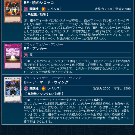
BF－暁のシロッコ
闇属性
レベル 5
攻撃力 2000
守備力 900
【 鳥獣族
／効果
】
①：相手フィールドにモンスターが存在し、自分フィールドにモンスターが存
在しない場合、このカードはリリースなしで通常召喚できる。②：１ターンに
１度、自分メインフェイズ１に自分フィールドの「BF」モンスター１体を対象
として発動できる。そのモンスターの攻撃力はターン終了時まで、そのモンス
ター以外のフィールドの「BF」モンスターの攻撃力の合計分アップする。この
効果を発動するターン、対象のモンスターしか攻撃できない。
ブラックフェザー－アンカー
BF－アンカー
罠
「BF」と名のついたモンスター１体をリリースし、自分フィールド上に表側表
示で存在するシンクロモンスター１体を選択して発動する。選択したモンスタ
ーの攻撃力はエンドフェイズ時まで、このカードを発動するためにリリースし
たモンスターの攻撃力分アップする。
ブラックフェザー－アーマード・ウィング
BF－アーマード・ウィング
闇属性
レベル 7
攻撃力 2500
守備力 1500
【 鳥獣族
／シンクロ／効果
】
「BF」チューナー＋チューナー以外のモンスター１体以上
①：このカードは戦闘では破壊されず、このカードの戦闘で発生する自分への
戦闘ダメージは０になる。②：このカードがモンスターを攻撃したダメージス
テップ終了時に発動できる。そのモンスターに楔カウンターを１つ置く（最大
１つまで）。③：相手フィールドの楔カウンターを全て取り除いて発動でき
る。楔カウンターが置かれていた全てのモンスターの攻撃力・守備力をターン
終了時まで０にする。