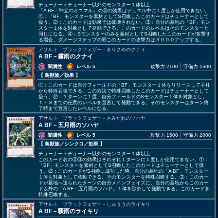
チューナー＋チューナー以外のモンスター１体以上
「A BF－神立のオニマル」の③の効果はデュエル中に１度しか使用できない。
①：「BF」モンスターを素材としてS召喚したこのカードはチューナーとして
扱う。②：このカードは効果では破壊されない。③：自分の墓地の「BF」モン
スター１体を対象として発動できる。このカードのレベルはそのモンスターと
同じになる。④：Sモンスターのみを素材としてS召喚したこのカードが攻撃す
る場合、ダメージステップの間このカードの攻撃力は３０００アップする。
アサルト ブラックフェザー－きりさめのクナイ
A BF－霧雨のクナイ
闇属性
レベル 5
攻撃力 2100
守備力 1600
【 鳥獣族
／効果
】
①：このカードは自分フィールドの「BF」モンスター１体をリリースして手札
から特殊召喚できる。この方法で特殊召喚したこのカードはチューナーとして
扱う。②：１ターンに１度、自分フィールドのSモンスター１体を対象とし、
１～８までの任意のレベルを宣言して発動できる。そのモンスターはターン終
了時まで宣言したレベルになる。
アサルト ブラックフェザー－さみだれのソハヤ
A BF－五月雨のソハヤ
闇属性
レベル 5
攻撃力 1500
守備力 2000
【 鳥獣族
／シンクロ／効果
】
チューナー＋チューナー以外のモンスター１体以上
このカード名の②③の効果はそれぞれ１ターンに１度しか使用できない。①：
「BF」モンスターを素材としてS召喚したこのカードはチューナーとして扱
う。②：このカードがS召喚に成功した時、自分の墓地の「A BF」モンスター
１体を対象として発動できる。そのモンスターを特殊召喚する。③：このカー
ドが墓地へ送られたターンの自分メインフェイズに、自分の墓地からこのカー
ド以外の「A BF－五月雨のソハヤ」１体を除外して発動できる。このカードを
特殊召喚する。
アサルト ブラックフェザー－しゅううのライキリ
A BF－驟雨のライキリ