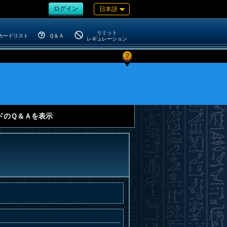
ログイン
日本語
リミット
カードリスト
Ｑ＆Ａ
レギュレーション
?
ドのＱ＆Ａを表示