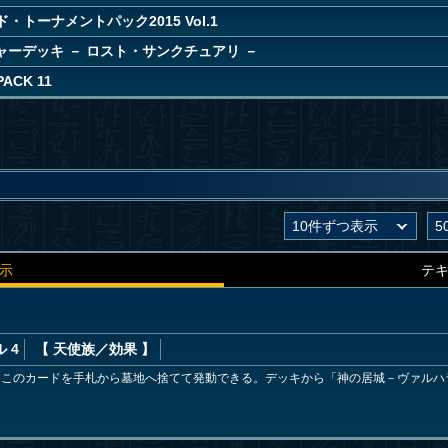
・トーナメントパック2015 Vol.1
ャーデッキ － ロスト・サンクチュアリ －
PACK 11
示
テ
 4
【 天使族
／効果
】
にこのカードを手札から墓地へ捨てて発動できる。デッキから「神の居城－ヴァルハ