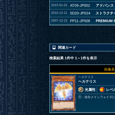
2015-01-01
AT09-JP002
アドバンスド
2010-12-11
SD20-JP024
ストラクチ
2007-12-22
PP11-JP008
PREMIUM 
関連カード
検索結果 1件中 1～1件を表示
画像表
ヘカテリス
ヘカテリス
光属性
レベル
①：自分メインフェイズ