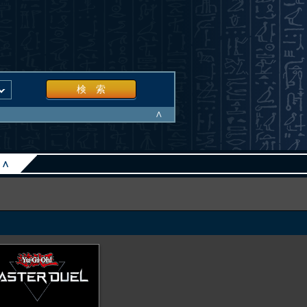
検 索
∧
∧