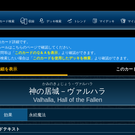
カード検索
収録
デッキ検索
トレンド
マイデッキ
マイ
のカード詳細です。
ルールはこちらのページで確認してください。
質問等は「
このカードのＱ＆Ａを表示
」より確認ができます。
を検索したい場合は「
このカードを使用したデッキを検索
」より確認ができます。
詳細を表示
このカー
かみのきょじょう－ヴァルハラ
神の居城－ヴァルハラ
Valhalla, Hall of the Fallen
効果
永続魔法
ドテキスト