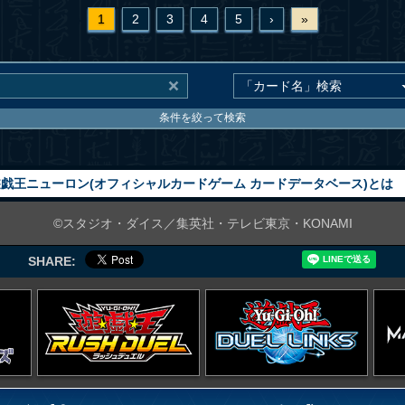
1
2
3
4
5
›
»
条件を絞って検索
戯王ニューロン(オフィシャルカードゲーム カードデータベース)とは
©スタジオ・ダイス／集英社・テレビ東京・KONAMI
SHARE: