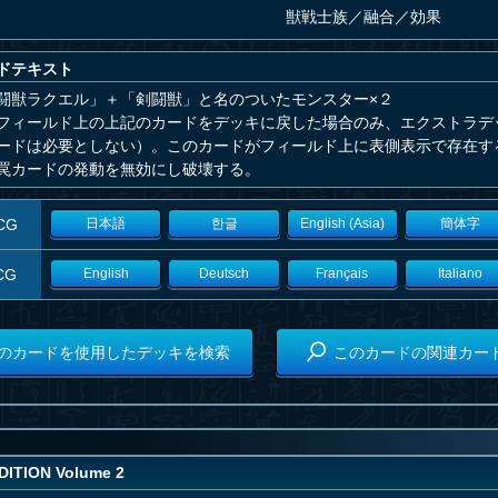
獣戦士族
／
融合／効果
ドテキスト
闘獣ラクエル」＋「剣闘獣」と名のついたモンスター×２
フィールド上の上記のカードをデッキに戻した場合のみ、エクストラデ
ードは必要としない）。このカードがフィールド上に表側表示で存在す
罠カードの発動を無効にし破壊する。
CG
日本語
한글
English (Asia)
簡体字
CG
English
Deutsch
Français
Italiano
のカードを使用したデッキを検索
このカードの関連カー
DITION Volume 2