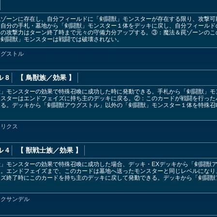
罠ゾーンに存在し、自分フィールドに「剣闘獣」モンスターが存在する限り、攻撃可
、自分の手札・墓地から「剣闘獣」モンスター１体をデッキに戻し、自分フィールド
ーの攻撃力はターン終了時まで元々の守備力分アップする。③：魔法＆罠ゾーンのこ
「剣闘獣」モンスターは戦闘では破壊されない。
ウグストル
 8
【 鳥獣族
／効果
】
獣」モンスターの効果で特殊召喚に成功した時に発動できる。手札から「剣闘獣」モ
ンスターはエンドフェイズに持ち主のデッキに戻る。②：このカードが戦闘を行った
きる。デッキから「剣闘獣アウグストル」以外の「剣闘獣」モンスター１体を特殊召
トリクス
 4
【 獣戦士族
／効果
】
」モンスターの効果で特殊召喚に成功した場合、デッキ・EXデッキから「剣闘獣
る。エンドフェイズまで、このカードは墓地へ送ったモンスターと同じレベルになり
イズ終了時にこのカードを持ち主のデッキに戻して発動できる。デッキから「剣闘獣
レクサンデル