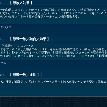
 6
【 獣族
／効果
】
以外の効果によって、このカードを特殊召喚する事はできない。特殊召喚されたこの
受けない。このカードが戦闘を行ったバトルフェイズ終了時にこのカードをデッキに
名のついたモンスター１体を自分フィールド上に特殊召喚する。
ンダバタエ
 8
【 獣戦士族
／融合／効果
】
「剣闘獣」モンスター×２
ドをデッキに戻した場合のみ、EXデッキから特殊召喚できる（「融合」は必要と
できる。EXデッキからレベル７以下の「剣闘獣」融合モンスター１体を召喚条件
終了時にこのカードを持ち主のEXデッキに戻して発動できる。デッキから「剣闘
ンダル
 4
【 獣戦士族
／通常
】
める、隻眼の戦闘グマ。恐るべきスピードと重さを誇る自慢のパンチを受けて倒れぬ