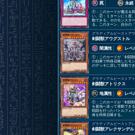
罠
永続
①：このカードが魔法＆
い。②：１ターンに１度
動できる。そのモンスタ
る。このターン、自分の
グラディアルビーストア
剣闘獣アウグストル
闇属性
レベル
①：このカードが「剣闘
の効果で特殊召喚したモ
のデッキに戻して発動で
グラディアルビーストア
剣闘獣アトリクス
地属性
レベル
①：このカードが「剣闘獣
を墓地へ送って発動でき
戦闘を行ったバトルフェ
体を特殊召喚する。
グラディアルビーストア
剣闘獣アレクサンデル