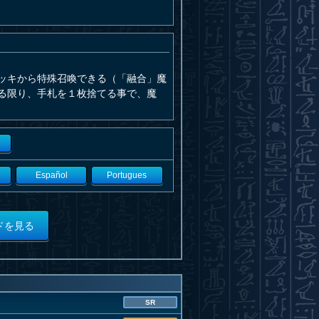
ッキから特殊召喚できる（「融合」魔
る限り、手札を１枚捨てる事で、魔
Español
Portugues
ドを見る
SR