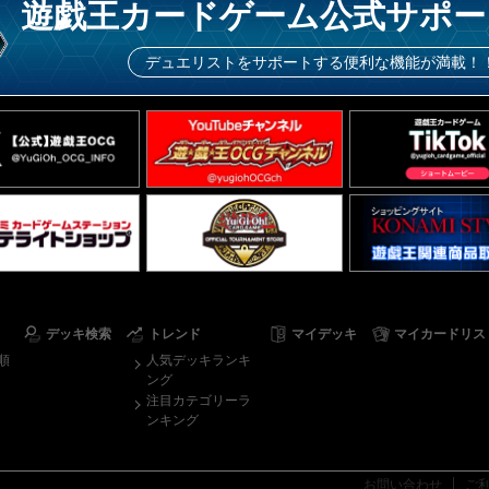
遊戯王カードゲーム公式サポー
デュエリストをサポートする便利な機能が満載！
デッキ検索
トレンド
マイデッキ
マイカードリス
順
人気デッキランキ
ング
注目カテゴリーラ
ンキング
お問い合わせ
ご