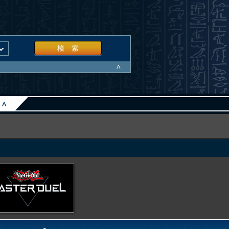
検 索
∧
∧