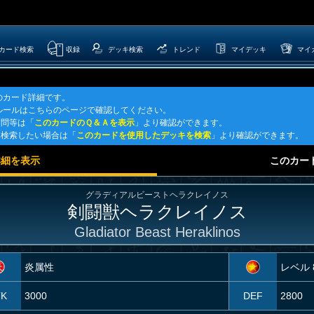
カード検索
収録
デッキ検索
トレンド
マイデッキ
マイ
のカード詳細です。
ルールはこちらのページで確認してください。
質問等は「
このカードのＱ＆Ａを表示
」より確認ができます。
を検索したい場合は「
このカードを使用したデッキを検索
」より確認ができます。
詳細を表示
このカー
グラディアルビーストヘラクレイノス
剣闘獣ヘラクレイノス
Gladiator Beast Heraklinos
炎属性
レベル 
TK
3000
DEF
2800