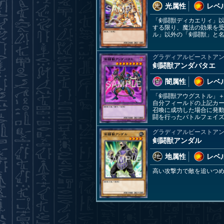
光属性
レベル
「剣闘獣ディカエリィ」
する限り、魔法の効果を
ル」以外の「剣闘獣」と
グラディアルビーストア
剣闘獣アンダバタエ
闇属性
レベル
「剣闘獣アウグストル」＋
自分フィールドの上記カー
召喚に成功した場合に発動
闘を行ったバトルフェイズ
グラディアルビーストア
剣闘獣アンダル
地属性
レベル
高い攻撃力で敵を追いつ