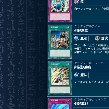
罠
自分フィールド上に「剣
グラディアルテイム
剣闘調教
魔法
速攻
フィールド上に「剣闘獣
●相手フィールド上に表側
●相手フィールド上の「剣
グラディアルトレーナー
剣闘訓練所
魔法
デッキからレベル４以下
グラディアルナウマキア
剣闘海戦