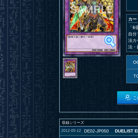
カー
「剣
自分
法カ
法・
O
T
こ
収録シリーズ
2012-05-12
DE02-JP050
DUELIST E