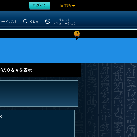
ログイン
日本語
リミット
カードリスト
Ｑ＆Ａ
レギュレーション
?
ドのＱ＆Ａを表示
8