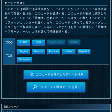
カードテキスト
このカードは戦闘では破壊されない。このカードがフィールド上に表側守備
表示で存在する場合、このカードを破壊する。このカードが召喚に成功した
時、フィールド上の「雲魔物」と名のついたモンスターの数だけこのカード
にフォッグカウンターを置く。また、このカードに乗っているフォッグカウ
ンターを１つ取り除く事で、自分のデッキまたはお互いの墓地から「雲魔物
－スモークボール」１体を選んで特殊召喚する。
OCG
日本語
한글
English (Asia)
簡体字
English
Deutsch
Français
Italiano
Español
TCG
Portugues
このカードを使用したデッキを検索
このカードの関連カードを見る
収録シリーズ
2012-07-01