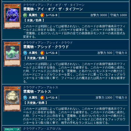
クラウディアン－アイ・オブ・ザ・タイフーン
雲魔物－アイ・オブ・ザ・タイフーン
風属性
レベル 8
攻撃力 3000
守備力 1000
【 水族
／効果
】
このカードは戦闘によっては破壊されない。このカードが表側守備表示でフィ
ールド上に存在する場合、このカードを破壊する。このカードの攻撃宣言時、
「雲魔物」と名のついたカード以外の全ての表側表示モンスターの表示形式を
変更する。
クラウディアン－アシッド・クラウド
雲魔物－アシッド・クラウド
水属性
レベル 4
攻撃力 500
守備力 0
【 天使族
／効果
】
このカードは戦闘によっては破壊されない。このカードが表側守備表示でフィ
ールド上に存在する場合、このカードを破壊する。このカードの召喚に成功し
た時、フィールド上に存在する「雲魔物」と名のついたモンスターの数だけこ
のカードにフォッグカウンターを置く。このカードに乗っているフォッグカウ
ンターを２つ取り除く事で、フィールド上の魔法または罠カード１枚を破壊す
る。
クラウディアン－アルトス
雲魔物－アルトス
水属性
レベル 4
攻撃力 1300
守備力 0
【 天使族
／効果
】
このカードは戦闘によっては破壊されない。このカードが表側守備表示でフィ
ールド上に存在する場合、このカードを破壊する。このカードの召喚に成功し
た時、フィールド上に存在する「雲魔物」と名のついたモンスターの数だけこ
のカードにフォッグカウンターを置く。フィールド上に存在するフォッグカウ
ンターを３つ取り除く事で、相手の手札をランダムに１枚捨てる。
クラウディアン・エアロゾル