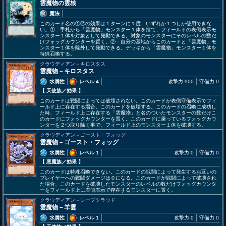
雲魔物の雲核
魔法
このカード名の①②の効果は１ターンに１度、いずれか１つしか使用できな
い。①：手札から「雲魔物」モンスター１体を捨て、フィールドの表側表示モ
ンスター１体を対象として発動できる。対象のモンスターにそのレベルの数だ
けフォッグカウンターを置く。②：自分の墓地からこのカードと「雲魔物」モ
ンスター１体を除外して発動できる。デッキから「雲魔物」モンスター１体を
特殊召喚する。
クラウディアン－キロスタス
雲魔物－キロスタス
水属性
レベル 4
攻撃力 900
守備力 0
【 天使族
／効果
】
このカードは戦闘によっては破壊されない。このカードが表側守備表示でフィ
ールド上に存在する場合、このカードを破壊する。このカードの召喚に成功し
た時、フィールド上に存在する「雲魔物」と名のついたモンスターの数だけこ
のカードにフォッグカウンターを置く。このカードに乗っているフォッグカウ
ンターを２つ取り除く事で、フィールド上のモンスター１体を破壊する。
クラウディアン－ゴースト・フォッグ
雲魔物－ゴースト・フォッグ
水属性
レベル 1
攻撃力 0
守備力 0
【 悪魔族
／効果
】
このカードは特殊召喚できない。このカードの戦闘によって発生するお互いの
プレイヤーへの戦闘ダメージは０になる。このカードが戦闘によって破壊され
た場合、このカードを破壊したモンスターのレベルの数だけフォッグカウンタ
ーをフィールド上に表側表示で存在するモンスターに置く。
クラウディアン－シープクラウド
雲魔物－羊雲
水属性
レベル 1
攻撃力 0
守備力 0