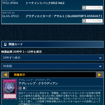
TP22-JP004
トーナメントパック2012 Vol.2
N
ノーマル仕様
2007-07-21
GLAS-JP013
グラディエイターズ・アサルト [ GLADIATOR'S ASSAULT ]
N
ノーマル仕様
関連カード
検索結果 20件中 1～10件を表示
アグレッシブ・クラウディアン
アグレッシブ・クラウディアン
罠
自分フィールド上に存在する「雲魔物」と名のついたモンスターが自身の効果
により破壊され墓地に送られた時に発動する事ができる。自分の墓地からその
モンスター１体を攻撃表示で特殊召喚し、そのモンスターにフォッグカウンタ
ーを１つ置く。この効果で特殊召喚されたモンスターはカードの効果によって
は守備表示にならない。