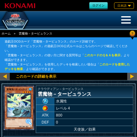
ログイン
日本語
?
ホーム
»
雲魔物－タービュランス
遊戯王OCGカード「雲魔物－タービュランス」のカード詳細です。
「雲魔物－タービュランス」の遊戯王OCG公式ルールはこちらのページで確認してくださ
い。
「雲魔物－タービュランス」の使い方に関する質問等は「
このカードのＱ＆Ａを表示
」より
確認ができます。
「雲魔物－タービュランス」を使用したデッキを検索したい場合は「
このカードを使用した
デッキを検索
」より確認ができます。
クラウディアン－タービュランス
雲魔物－タービュランス
水属性
レベル 4
ATK
800
DEF
0
天使族
／
効果