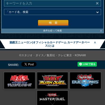
検 索
∧
条件を絞って検索
遊戯王ニューロン(オフィシャルカードゲーム カードデータベー
∧
ス)とは
©スタジオ・ダイス／集英社・テレビ東京・KONAMI
SHARE: