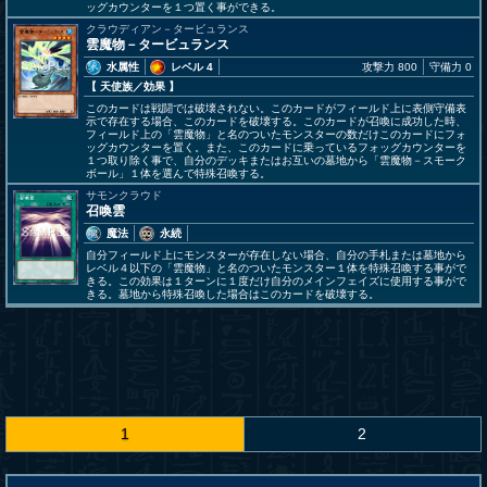
ッグカウンターを１つ置く事ができる。
クラウディアン－タービュランス
雲魔物－タービュランス
水属性
レベル 4
攻撃力 800
守備力 0
【 天使族
／効果
】
このカードは戦闘では破壊されない。このカードがフィールド上に表側守備表
示で存在する場合、このカードを破壊する。このカードが召喚に成功した時、
フィールド上の「雲魔物」と名のついたモンスターの数だけこのカードにフォ
ッグカウンターを置く。また、このカードに乗っているフォッグカウンターを
１つ取り除く事で、自分のデッキまたはお互いの墓地から「雲魔物－スモーク
ボール」１体を選んで特殊召喚する。
サモンクラウド
召喚雲
魔法
永続
自分フィールド上にモンスターが存在しない場合、自分の手札または墓地から
レベル４以下の「雲魔物」と名のついたモンスター１体を特殊召喚する事がで
きる。この効果は１ターンに１度だけ自分のメインフェイズに使用する事がで
きる。墓地から特殊召喚した場合はこのカードを破壊する。
1
2