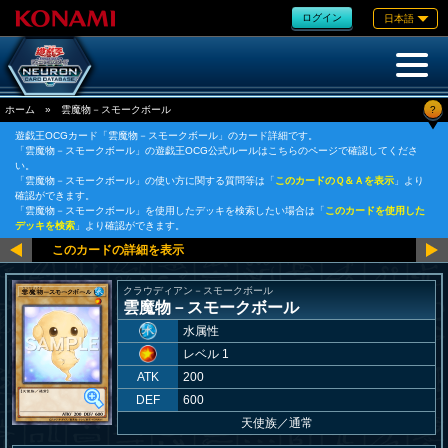
ログイン
日本語
?
ホーム
»
雲魔物－スモークボール
遊戯王OCGカード「雲魔物－スモークボール」のカード詳細です。
「雲魔物－スモークボール」の遊戯王OCG公式ルールはこちらのページで確認してくださ
い。
「雲魔物－スモークボール」の使い方に関する質問等は「
このカードのＱ＆Ａを表示
」より
確認ができます。
「雲魔物－スモークボール」を使用したデッキを検索したい場合は「
このカードを使用した
デッキを検索
」より確認ができます。
クラウディアン－スモークボール
雲魔物－スモークボール
水属性
レベル 1
ATK
200
DEF
600
天使族
／
通常