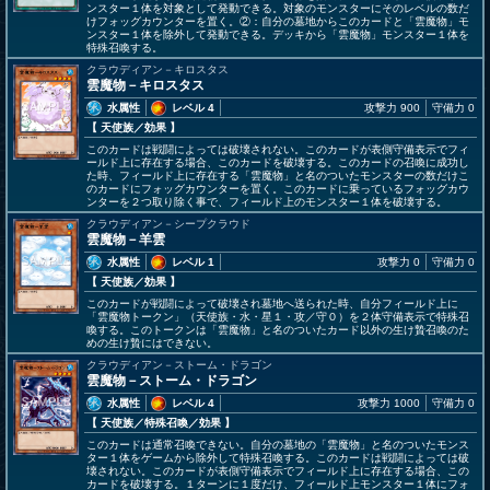
ンスター１体を対象として発動できる。対象のモンスターにそのレベルの数だ
けフォッグカウンターを置く。②：自分の墓地からこのカードと「雲魔物」モ
ンスター１体を除外して発動できる。デッキから「雲魔物」モンスター１体を
特殊召喚する。
クラウディアン－キロスタス
雲魔物－キロスタス
水属性
レベル 4
攻撃力 900
守備力 0
【 天使族
／効果
】
このカードは戦闘によっては破壊されない。このカードが表側守備表示でフィ
ールド上に存在する場合、このカードを破壊する。このカードの召喚に成功し
た時、フィールド上に存在する「雲魔物」と名のついたモンスターの数だけこ
のカードにフォッグカウンターを置く。このカードに乗っているフォッグカウ
ンターを２つ取り除く事で、フィールド上のモンスター１体を破壊する。
クラウディアン－シープクラウド
雲魔物－羊雲
水属性
レベル 1
攻撃力 0
守備力 0
【 天使族
／効果
】
このカードが戦闘によって破壊され墓地へ送られた時、自分フィールド上に
「雲魔物トークン」（天使族・水・星１・攻／守０）を２体守備表示で特殊召
喚する。このトークンは「雲魔物」と名のついたカード以外の生け贄召喚のた
めの生け贄にはできない。
クラウディアン－ストーム・ドラゴン
雲魔物－ストーム・ドラゴン
水属性
レベル 4
攻撃力 1000
守備力 0
【 天使族
／特殊召喚／効果
】
このカードは通常召喚できない。自分の墓地の「雲魔物」と名のついたモンス
ター１体をゲームから除外して特殊召喚する。このカードは戦闘によっては破
壊されない。このカードが表側守備表示でフィールド上に存在する場合、この
カードを破壊する。１ターンに１度だけ、フィールド上モンスター１体にフォ