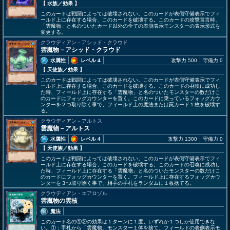
【 水族
／効果
】
このカードは戦闘によっては破壊されない。このカードが表側守備表示でフィ
ールド上に存在する場合、このカードを破壊する。このカードの攻撃宣言時、
「雲魔物」と名のついたカード以外の全ての表側表示モンスターの表示形式を
変更する。
クラウディアン－アシッド・クラウド
雲魔物－アシッド・クラウド
水属性
レベル 4
攻撃力 500
守備力 0
【 天使族
／効果
】
このカードは戦闘によっては破壊されない。このカードが表側守備表示でフィ
ールド上に存在する場合、このカードを破壊する。このカードの召喚に成功し
た時、フィールド上に存在する「雲魔物」と名のついたモンスターの数だけこ
のカードにフォッグカウンターを置く。このカードに乗っているフォッグカウ
ンターを２つ取り除く事で、フィールド上の魔法または罠カード１枚を破壊す
る。
クラウディアン－アルトス
雲魔物－アルトス
水属性
レベル 4
攻撃力 1300
守備力 0
【 天使族
／効果
】
このカードは戦闘によっては破壊されない。このカードが表側守備表示でフィ
ールド上に存在する場合、このカードを破壊する。このカードの召喚に成功し
た時、フィールド上に存在する「雲魔物」と名のついたモンスターの数だけこ
のカードにフォッグカウンターを置く。フィールド上に存在するフォッグカウ
ンターを３つ取り除く事で、相手の手札をランダムに１枚捨てる。
クラウディアン・エアロゾル
雲魔物の雲核
魔法
このカード名の①②の効果は１ターンに１度、いずれか１つしか使用できな
い。①：手札から「雲魔物」モンスター１体を捨て、フィールドの表側表示モ