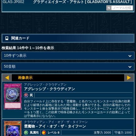
GLAS-JP002
グラディエイターズ・アサルト [ GLADIATOR'S ASSAULT ]
N
ノーマル仕様
関連カード
検索結果 14件中 1～10件を表示
アグレッシブ・クラウディアン
アグレッシブ・クラウディアン
罠
自分フィールド上に存在する「雲魔物」と名のついたモンスターが自身の効果
により破壊され墓地に送られた時に発動する事ができる。自分の墓地からその
モンスター１体を攻撃表示で特殊召喚し、そのモンスターにフォッグカウンタ
ーを１つ置く。この効果で特殊召喚されたモンスターはカードの効果によって
は守備表示にならない。
クラウディアン－アイ・オブ・ザ・タイフーン
雲魔物－アイ・オブ・ザ・タイフーン
風属性
レベル 8
攻撃力 3000
守備力 1000