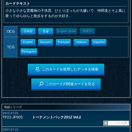
カードテキスト
小さな小さな雲魔物の子供雲。ひとりぼっちが大嫌いで、仲間達とそよ風に
乗ってゆらゆらと散歩をするのが大好き。
OCG
日本語
한글
English (Asia)
簡体字
English
Deutsch
Français
Italiano
Español
TCG
Portugues
このカードを使用したデッキを検索
このカードの関連カードを見る
収録シリーズ
2012-07-01
TP22-JP005
トーナメントパック2012 Vol.2
N
ノーマル仕様
2007-07-21