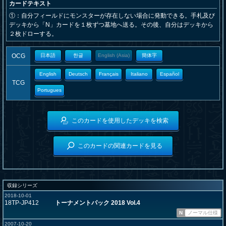
カードテキスト
①：自分フィールドにモンスターが存在しない場合に発動できる。手札及び
デッキから「N」カードを１枚ずつ墓地へ送る。その後、自分はデッキから
２枚ドローする。
OCG
日本語
한글
English (Asia)
簡体字
English
Deutsch
Français
Italiano
Español
TCG
Portugues
このカードを使用したデッキを検索
このカードの関連カードを見る
収録シリーズ
2018-10-01
18TP-JP412
トーナメントパック 2018 Vol.4
N
ノーマル仕様
2007-10-20