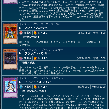
このカード名はルール上「N・グロー・モス」としても扱う。このカードは
「NEX」の効果でのみ特殊召喚できる。このカードが戦闘を行う場合、自分は
カードを１枚ドローする。この効果でドローしたカードをお互いに確認し、そ
のカードの種類によりこのカードは以下の効果を得る。●モンスターカード：
このターンのバトルフェイズを終了させる。●魔法カード：このカードは相手
プレイヤーに直接攻撃する事ができる。●罠カード：このカードは守備表示に
なる。
ネオスペーシアン・フレア・スカラベ
N・フレア・スカラベ
炎属性
レベル 3
攻撃力 500
守備力 500
【 昆虫族
／効果
】
①：このカードの攻撃力は、相手フィールドの魔法・罠カードの数×４００ア
ップする。
ネオスペーシアン・ブラック・パンサー
N・ブラック・パンサー
闇属性
レベル 3
攻撃力 1000
守備力 500
【 獣族
／効果
】
①：１ターンに１度、相手フィールドの表側表示モンスター１体を対象として
発動できる。このカードはエンドフェイズまで、そのモンスターの元々のカー
ド名・効果と同じカード名・効果を得る。
ネオスペーシアン・マリン・ドルフィン
N・マリン・ドルフィン
水属性
レベル 4
攻撃力 900
守備力 1100
【 戦士族
／融合／効果
】
このカード名はルール上「N・アクア・ドルフィン」としても扱う。このカー
ドは「NEX」の効果でのみ特殊召喚できる。①：１ターンに１度、手札を１枚
捨てて発動できる。相手の手札を確認し、その中からモンスター１体を選ぶ。
選んだモンスターの攻撃力以上の攻撃力を持つモンスターが自分フィールドに
存在する場合、選んだモンスターを破壊し、相手に５００ダメージを与える。