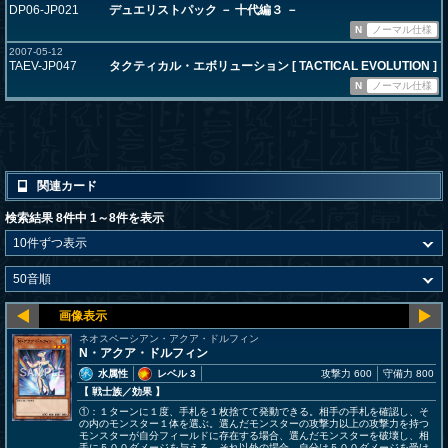
DP06-JP021
デュエリストパック － 十代編３ －
N
ノーマル仕様
2007-05-12
TAEV-JP047
タクティカル・エボリューション [ TACTICAL EVOLUTION ]
N
ノーマル仕様
関連カード
検索結果 8件中 1～8件を表示
ネオスペーシアン・アクア・ドルフィン
N・アクア・ドルフィン
水属性
レベル 3
攻撃力 600
守備力 800
【 戦士族
／効果
】
①：１ターンに１度、手札を１枚捨てて発動できる。相手の手札を確認し、そ
の内のモンスター１体を選ぶ。選んだモンスターの攻撃力以上の攻撃力を持つ
モンスターが自分フィールドに存在する場合、選んだモンスターを破壊し、相
手に５００ダメージを与える。それ以外の場合、自分は５００ダメージを受け