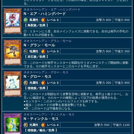
る。
ネオスペーシアン・エア・ハミングバード
N・エア・ハミングバード
風属性
レベル 3
攻撃力 800
守備力 600
【 鳥獣族
／効果
】
①：１ターンに１度、自分メインフェイズに発動できる。自分は相手の手札の
数×５００LP回復する。
ネオスペーシアン・グラン・モール
N・グラン・モール
地属性
レベル 3
攻撃力 900
守備力 300
【 岩石族
／効果
】
①：このカードが相手モンスターと戦闘を行うダメージステップ開始時に発動
できる。その相手モンスターとこのカードを手札に戻す。
ネオスペーシアン・グロー・モス
N・グロー・モス
光属性
レベル 3
攻撃力 300
守備力 900
【 植物族
／効果
】
①：このカードが戦闘を行う攻撃宣言時に発動する。相手は１枚ドローし、お
互いに確認する。そのカードの種類によって以下の効果が適用される。
●モンスター：このターンのバトルフェイズを終了する。
●魔法：このカードの攻撃を直接攻撃にできる。
●罠：このカードは守備表示になる。
ネオスペーシアン・ティンクル・モス
N・ティンクル・モス
光属性
レベル 4
攻撃力 500
守備力 1100
【 植物族
／融合／効果
】