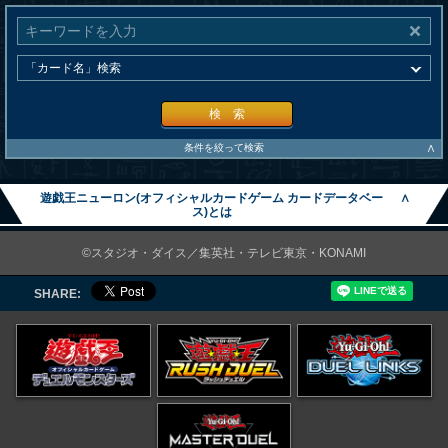
検 索
∧
条件を絞って検索
遊戯王ニューロン(オフィシャルカードゲーム カードデータベー
∧
ス)とは
©スタジオ・ダイス／集英社・テレビ東京・KONAMI
SHARE: