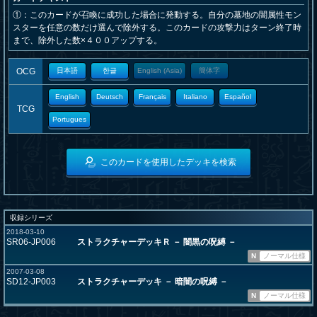
①：このカードが召喚に成功した場合に発動する。自分の墓地の闇属性モン
スターを任意の数だけ選んで除外する。このカードの攻撃力はターン終了時
まで、除外した数×４００アップする。
OCG
日本語
한글
English (Asia)
簡体字
English
Deutsch
Français
Italiano
Español
TCG
Portugues
このカードを使用したデッキを検索
収録シリーズ
2018-03-10
SR06-JP006
ストラクチャーデッキＲ － 闇黒の呪縛 －
N
ノーマル仕様
2007-03-08
SD12-JP003
ストラクチャーデッキ － 暗闇の呪縛 －
N
ノーマル仕様