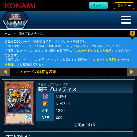
ログイン
日本語
?
ホーム
»
闇王プロメティス
遊戯王OCGカード「闇王プロメティス」のカード詳細です。
「闇王プロメティス」の遊戯王OCG公式ルールはこちらのページで確認してください。
「闇王プロメティス」の使い方に関する質問等は「
このカードのＱ＆Ａを表示
」より確認が
できます。
「闇王プロメティス」を使用したデッキを検索したい場合は「
このカードを使用したデッキ
を検索
」より確認ができます。
やみおうプロメティス
闇王プロメティス
闇属性
レベル 4
ATK
1200
DEF
800
悪魔族
／
効果
カードテキスト