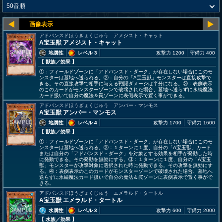
アドバンスドほうぎょくじゅう アメジスト・キャット
A宝玉獣 アメジスト・キャット
地属性
レベル 3
攻撃力 1200
守備力 400
【 獣族
／効果
】
①：フィールドゾーンに「アドバンスド・ダーク」が存在しない場合にこのモ
ンスターは墓地へ送られる。②：自分の「A宝玉獣」モンスターは直接攻撃で
きる。その直接攻撃で相手に与える戦闘ダメージは半分になる。③：表側表示
のこのカードがモンスターゾーンで破壊された場合、墓地へ送らずに永続魔法
カード扱いで自分の魔法＆罠ゾーンに表側表示で置く事ができる。
アドバンスドほうぎょくじゅう アンバー・マンモス
A宝玉獣 アンバー・マンモス
地属性
レベル 4
攻撃力 1700
守備力 1600
【 獣族
／効果
】
①：フィールドゾーンに「アドバンスド・ダーク」が存在しない場合にこのモ
ンスターは墓地へ送られる。②：１ターンに１度、自分の「A宝玉獣」カード
または自分の「アドバンスド・ダーク」を対象とする効果を相手が発動した時
に発動できる。その発動を無効にする。③：１ターンに１度、自分の「A宝玉
獣」モンスターが攻撃対象に選択された時に発動できる。その攻撃を無効にす
る。④：表側表示のこのカードがモンスターゾーンで破壊された場合、墓地へ
送らずに永続魔法カード扱いで自分の魔法＆罠ゾーンに表側表示で置く事がで
きる。
アドバンスドほうぎょくじゅう エメラルド・タートル
A宝玉獣 エメラルド・タートル
水属性
レベル 3
攻撃力 600
守備力 2000
【 水族
／効果
】