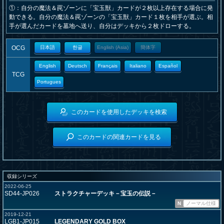
①：自分の魔法＆罠ゾーンに「宝玉獣」カードが２枚以上存在する場合に発
動できる。自分の魔法＆罠ゾーンの「宝玉獣」カード１枚を相手が選ぶ。相
手が選んだカードを墓地へ送り、自分はデッキから２枚ドローする。
OCG
日本語
한글
English (Asia)
簡体字
English
Deutsch
Français
Italiano
Español
TCG
Portugues
このカードを使用したデッキを検索
このカードの関連カードを見る
収録シリーズ
2022-06-25
SD44-JP026
ストラクチャーデッキ－宝玉の伝説－
N
ノーマル仕様
2019-12-21
LGB1-JP015
LEGENDARY GOLD BOX