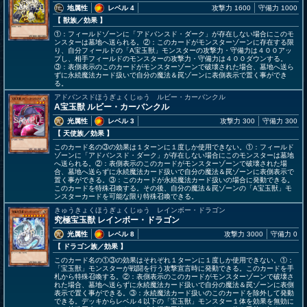
地属性
レベル 4
攻撃力 1600
守備力 1000
【 獣族
／効果
】
①：フィールドゾーンに「アドバンスド・ダーク」が存在しない場合にこのモ
ンスターは墓地へ送られる。②：このカードがモンスターゾーンに存在する限
り、自分フィールドの「A宝玉獣」モンスターの攻撃力・守備力は４００アッ
プし、相手フィールドのモンスターの攻撃力・守備力は４００ダウンする。
③：表側表示のこのカードがモンスターゾーンで破壊された場合、墓地へ送ら
ずに永続魔法カード扱いで自分の魔法＆罠ゾーンに表側表示で置く事ができ
る。
アドバンスドほうぎょくじゅう ルビー・カーバンクル
A宝玉獣 ルビー・カーバンクル
光属性
レベル 3
攻撃力 300
守備力 300
【 天使族
／効果
】
このカード名の③の効果は１ターンに１度しか使用できない。①：フィールド
ゾーンに「アドバンスド・ダーク」が存在しない場合にこのモンスターは墓地
へ送られる。②：表側表示のこのカードがモンスターゾーンで破壊された場
合、墓地へ送らずに永続魔法カード扱いで自分の魔法＆罠ゾーンに表側表示で
置く事ができる。③：このカードが永続魔法カード扱いの場合に発動できる。
このカードを特殊召喚する。その後、自分の魔法＆罠ゾーンの「A宝玉獣」モ
ンスターカードを可能な限り特殊召喚できる。
きゅうきょくほうぎょくじゅう レインボー・ドラゴン
究極宝玉獣 レインボー・ドラゴン
光属性
レベル 8
攻撃力 3000
守備力 0
【 ドラゴン族
／効果
】
このカード名の①③の効果はそれぞれ１ターンに１度しか使用できない。①：
「宝玉獣」モンスターが戦闘を行う攻撃宣言時に発動できる。このカードを手
札から特殊召喚する。②：表側表示のこのカードがモンスターゾーンで破壊さ
れた場合、墓地へ送らずに永続魔法カード扱いで自分の魔法＆罠ゾーンに表側
表示で置く事ができる。③：永続魔法カード扱いのこのカードを除外して発動
できる。デッキからレベル４以下の「宝玉獣」モンスター１体を効果を無効に