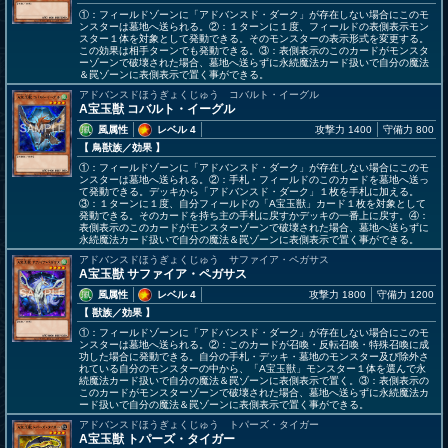
①：フィールドゾーンに「アドバンスド・ダーク」が存在しない場合にこのモ
ンスターは墓地へ送られる。②：１ターンに１度、フィールドの表側表示モン
スター１体を対象として発動できる。そのモンスターの表示形式を変更する。
この効果は相手ターンでも発動できる。③：表側表示のこのカードがモンスタ
ーゾーンで破壊された場合、墓地へ送らずに永続魔法カード扱いで自分の魔法
＆罠ゾーンに表側表示で置く事ができる。
アドバンスドほうぎょくじゅう コバルト・イーグル
A宝玉獣 コバルト・イーグル
風属性
レベル 4
攻撃力 1400
守備力 800
【 鳥獣族
／効果
】
①：フィールドゾーンに「アドバンスド・ダーク」が存在しない場合にこのモ
ンスターは墓地へ送られる。②：手札・フィールドのこのカードを墓地へ送っ
て発動できる。デッキから「アドバンスド・ダーク」１枚を手札に加える。
③：１ターンに１度、自分フィールドの「A宝玉獣」カード１枚を対象として
発動できる。そのカードを持ち主の手札に戻すかデッキの一番上に戻す。④：
表側表示のこのカードがモンスターゾーンで破壊された場合、墓地へ送らずに
永続魔法カード扱いで自分の魔法＆罠ゾーンに表側表示で置く事ができる。
アドバンスドほうぎょくじゅう サファイア・ペガサス
A宝玉獣 サファイア・ペガサス
風属性
レベル 4
攻撃力 1800
守備力 1200
【 獣族
／効果
】
①：フィールドゾーンに「アドバンスド・ダーク」が存在しない場合にこのモ
ンスターは墓地へ送られる。②：このカードが召喚・反転召喚・特殊召喚に成
功した場合に発動できる。自分の手札・デッキ・墓地のモンスター及び除外さ
れている自分のモンスターの中から、「A宝玉獣」モンスター１体を選んで永
続魔法カード扱いで自分の魔法＆罠ゾーンに表側表示で置く。③：表側表示の
このカードがモンスターゾーンで破壊された場合、墓地へ送らずに永続魔法カ
ード扱いで自分の魔法＆罠ゾーンに表側表示で置く事ができる。
アドバンスドほうぎょくじゅう トパーズ・タイガー
A宝玉獣 トパーズ・タイガー