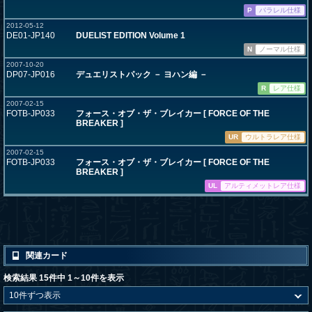
P
パラレル仕様
2012-05-12
DE01-JP140
DUELIST EDITION Volume 1
N
ノーマル仕様
2007-10-20
DP07-JP016
デュエリストパック － ヨハン編 －
R
レア仕様
2007-02-15
FOTB-JP033
フォース・オブ・ザ・ブレイカー [ FORCE OF THE
BREAKER ]
UR
ウルトラレア仕様
2007-02-15
FOTB-JP033
フォース・オブ・ザ・ブレイカー [ FORCE OF THE
BREAKER ]
UL
アルティメットレア仕様
関連カード
検索結果 15件中 1～10件を表示