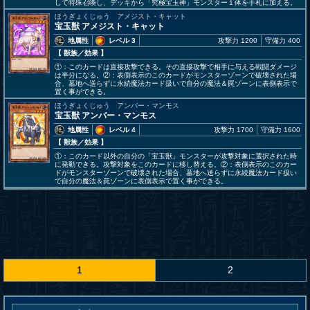
して特殊召喚し、デッキから「究極宝玉神」モンスター１体を手札に加える。
ほうぎょくじゅう アメジスト・キャット
宝玉獣 アメジスト・キャット
地属性
レベル 3
攻撃力 1200
守備力 400
【 獣族
／効果
】
①：このカードは直接攻撃できる。その直接攻撃で相手に与える戦闘ダメージ
は半分になる。②：表側表示のこのカードがモンスターゾーンで破壊された場
合、墓地へ送らずに永続魔法カード扱いで自分の魔法＆罠ゾーンに表側表示で
置く事ができる。
ほうぎょくじゅう アンバー・マンモス
宝玉獣 アンバー・マンモス
地属性
レベル 4
攻撃力 1700
守備力 1600
【 獣族
／効果
】
①：このカード以外の自分の「宝玉獣」モンスターが攻撃対象に選択された時
に発動できる。攻撃対象をこのカードに移し替える。②：表側表示のこのカー
ドがモンスターゾーンで破壊された場合、墓地へ送らずに永続魔法カード扱い
で自分の魔法＆罠ゾーンに表側表示で置く事ができる。
1
2