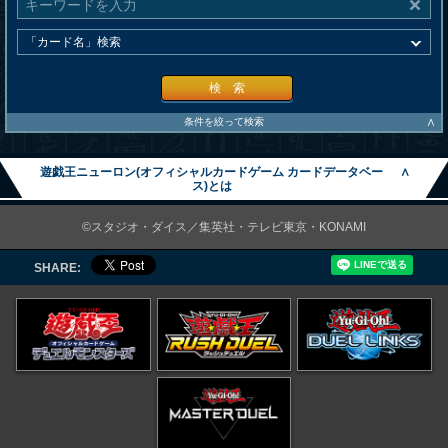
検 索
∧
条件を絞って検索
遊戯王ニューロン(オフィシャルカードゲーム カードデータベー
∧
ス)とは
©スタジオ・ダイス／集英社・テレビ東京・KONAMI
SHARE: