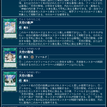
このカードがリンク召喚に成功した場合に発動できる。デッキから「天空の聖
域」またはそのカード名が記されたカード１枚を墓地へ送る。フィールドまた
は墓地に「天空の聖域」が存在する場合、代わりに自分のデッキ・墓地から
「神秘の代行者 アース」１体を選んで手札に加える事ができる。②：自分フィ
ールドの天使族モンスター１体をリリースし、相手フィールドのカード１枚を
対象として発動できる。そのカードを破壊する。
てんくうのうたごえ
天空の歌声
魔法
このカード名のカードは１ターンに１枚しか発動できない。①：１０００LPを
払い、自分の墓地の天使族モンスター１体を対象として発動できる。そのモン
スターを手札に加える。その後、フィールドまたは墓地に「天空の聖域」が存
在する場合、除外されている自分のカードの中から、「天空の聖域」またはそ
のカード名が記されたカード１枚を選んで手札に加える事ができる。
てんくうのせいいき
天空の聖域
魔法
フィールド
①：このカードがフィールドゾーンに存在する限り、天使族モンスターの戦闘
で発生するそのコントローラーへの戦闘ダメージは０になる。
てんくうのせいすい
天空の聖水
魔法
このカード名の①②の効果はそれぞれ１ターンに１度しか使用できない。①：
デッキから、「天空の聖域」１枚を発動するか、「天空の聖域」のカード名が
記されたモンスター１体を手札に加える。その後、フィールドまたは墓地に
「天空の聖域」が存在する場合、自分は自分フィールドの「ヒュペリオン」モ
ンスター及び「代行者」モンスターの数×５００LP回復できる。②：「天空の
聖域」のカード名が記された自分のモンスターが戦闘で破壊される場合、代わ
りに墓地のこのカードを除外できる。