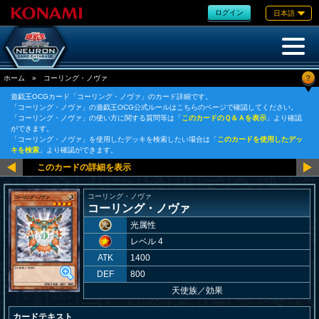
ログイン
日本語
?
ホーム
»
コーリング・ノヴァ
遊戯王OCGカード「コーリング・ノヴァ」のカード詳細です。
「コーリング・ノヴァ」の遊戯王OCG公式ルールはこちらのページで確認してください。
「コーリング・ノヴァ」の使い方に関する質問等は「
このカードのＱ＆Ａを表示
」より確認
ができます。
「コーリング・ノヴァ」を使用したデッキを検索したい場合は「
このカードを使用したデッ
キを検索
」より確認ができます。
コーリング・ノヴァ
コーリング・ノヴァ
光属性
レベル 4
ATK
1400
DEF
800
天使族
／
効果
カードテキスト