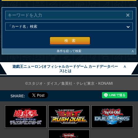
検 索
∧
条件を絞って検索
遊戯王ニューロン(オフィシャルカードゲーム カードデータベー
∧
ス)とは
©スタジオ・ダイス／集英社・テレビ東京・KONAMI
SHARE: