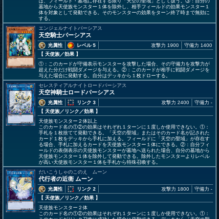
は、フィールド・墓地に存在する限り「天空の聖域」として扱う。③：自分の
墓地から天使族モンスター１体を除外し、相手フィールドの効果モンスター１
体を対象として発動できる。そのモンスターの効果をターン終了時まで無効に
する。
エンジェルナイトパーシアス
天空騎士パーシアス
光属性
レベル 5
攻撃力 1900
守備力 1400
【 天使族
／効果
】
①：このカードが守備表示モンスターを攻撃した場合、その守備力を攻撃力が
超えた分だけ戦闘ダメージを与える。②：このカードが相手に戦闘ダメージを
与えた場合に発動する。自分はデッキから１枚ドローする。
セレスティアルナイトロードパーシアス
天空神騎士ロードパーシアス
光属性
リンク 3
攻撃力 2400
守備力 -
【 天使族
／リンク／効果
】
天使族モンスター２体以上
このカード名の①②の効果はそれぞれ１ターンに１度しか使用できない。①：
手札を１枚捨てて発動できる。「天空の聖域」またはそのカード名が記された
カード１枚をデッキから手札に加える。フィールドに「天空の聖域」が存在す
る場合、手札に加えるカードを天使族モンスター１体にできる。②：自分フィ
ールドの表側表示の天使族モンスターが墓地へ送られた場合、自分の墓地から
天使族モンスター１体を除外して発動できる。除外したモンスターよりレベル
が高い天使族モンスター１体を手札から特殊召喚する。
だいこうしゃのこのえ ムーン
代行者の近衛 ムーン
光属性
リンク 2
攻撃力 1800
守備力 -
【 天使族
／リンク／効果
】
天使族モンスター２体
このカード名の①②の効果はそれぞれ１ターンに１度しか使用できない。①：