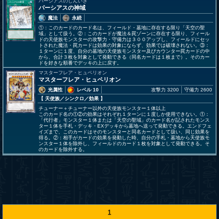
パーシアスのしんいき
パーシアスの神域
魔法
永続
①：このカードのカード名は、フィールド・墓地に存在する限り「天空の聖
域」として扱う。②：このカードが魔法＆罠ゾーンに存在する限り、フィール
ドの天使族モンスターの攻撃力・守備力は３００アップし、フィールドにセッ
トされた魔法・罠カードは効果の対象にならず、効果では破壊されない。③：
１ターンに１度、自分の墓地の天使族モンスター及びカウンター罠カードの中
から、合計３枚を対象として発動できる（同名カードは１枚まで）。そのカー
ドを好きな順番でデッキの上に戻す。
マスターフレア・ヒュペリオン
マスターフレア・ヒュペリオン
光属性
レベル 10
攻撃力 3200
守備力 2600
【 天使族
／シンクロ／効果
】
チューナー＋チューナー以外の天使族モンスター１体以上
このカード名の①②の効果はそれぞれ１ターンに１度しか使用できない。①：
「代行者」モンスター１体または「天空の聖域」のカード名が記されたモンス
ター１体を手札・デッキ・EXデッキから墓地へ送って発動できる。エンドフェ
イズまで、このカードはそのモンスターと同名カードとして扱い、同じ効果を
得る。②：相手がカードの効果を発動した時、自分の手札・墓地から天使族モ
ンスター１体を除外し、フィールドのカード１枚を対象として発動できる。そ
のカードを除外する。
1