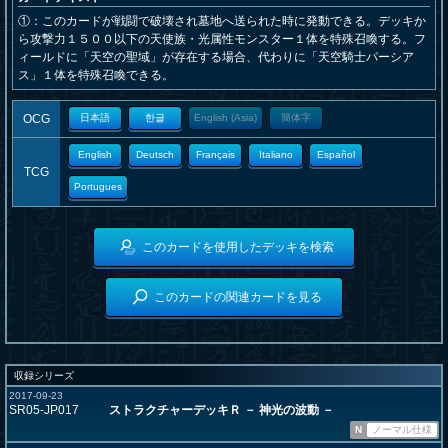
①：このカードが戦闘で破壊され墓地へ送られた時に発動できる。デッキか
ら攻撃力１５００以下の天使族・光属性モンスター１体を特殊召喚する。フ
ィールドに「天空の聖域」が存在する場合、代わりに「天空騎士パーシア
ス」１体を特殊召喚できる。
OCG
日本語
한글
English (Asia)
簡体字
English
Deutsch
Français
Italiano
Español
TCG
Portugues
このカードを使用したデッキを検索
このカードの関連カードを見る
収録シリーズ
2017-09-23
SR05-JP017
ストラクチャーデッキＲ － 神光の波動 －
N
ノーマル仕様