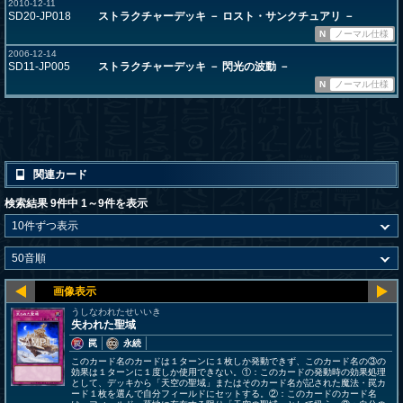
2010-12-11
SD20-JP018
ストラクチャーデッキ － ロスト・サンクチュアリ －
N
ノーマル仕様
2006-12-14
SD11-JP005
ストラクチャーデッキ － 閃光の波動 －
N
ノーマル仕様
関連カード
検索結果 9件中 1～9件を表示
うしなわれたせいいき
失われた聖域
罠
永続
このカード名のカードは１ターンに１枚しか発動できず、このカード名の③の
効果は１ターンに１度しか使用できない。①：このカードの発動時の効果処理
として、デッキから「天空の聖域」またはそのカード名が記された魔法・罠カ
ード１枚を選んで自分フィールドにセットする。②：このカードのカード名