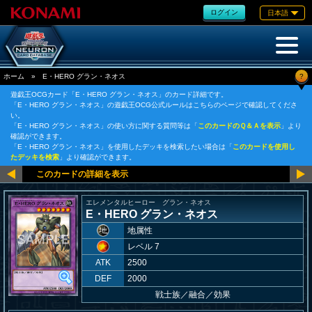
ログイン
日本語
?
ホーム
»
E・HERO グラン・ネオス
遊戯王OCGカード「E・HERO グラン・ネオス」のカード詳細です。
「E・HERO グラン・ネオス」の遊戯王OCG公式ルールはこちらのページで確認してくださ
い。
「E・HERO グラン・ネオス」の使い方に関する質問等は「
このカードのＱ＆Ａを表示
」より
確認ができます。
「E・HERO グラン・ネオス」を使用したデッキを検索したい場合は「
このカードを使用し
たデッキを検索
」より確認ができます。
エレメンタルヒーロー グラン・ネオス
E・HERO グラン・ネオス
地属性
レベル 7
ATK
2500
DEF
2000
戦士族
／
融合／効果