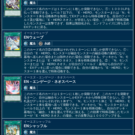
魔法
このカード名のカードは１ターンに１枚しか発動できない。①：１０００LPを
払って発動できる。レベル７以下の、「E・HERO」モンスターまたは「N」モ
ンスター１体を召喚条件を無視してEXデッキから特殊召喚する。自分のフィー
ルド及び墓地に「E・HERO ネオス」が存在しない場合、この効果で特殊召喚
したモンスターは攻撃できず、効果は無効化され、エンドフェイズに持ち主の
EXデッキに戻る。
イーエヌウェーブ
ENウェーブ
魔法
永続
このカード名の①②の効果はそれぞれ１ターンに１度しか使用できない。①：
自分の「E・HERO」モンスターが融合モンスターの融合召喚の素材になり、
墓地へ送られた場合または除外された場合に発動できる。デッキから「N」モ
ンスターまたは「E・HERO ネオス」１体を特殊召喚する。②：「N」モンス
ターまたは「E・HERO ネオス」が自分のフィールド・墓地から自分のデッ
キ・EXデッキに戻った場合に発動できる。自分の墓地から「E・HERO」モン
スター１体を選んで特殊召喚する。
イーエヌ－エンゲージ・ネオスペース
EN－エンゲージ・ネオスペース
魔法
このカード名のカードは１ターンに１枚しか発動できず、このカードを発動す
るターン、自分は融合モンスターしかEXデッキから特殊召喚できない。①：手
札及びデッキからそれぞれ１体ずつ、「N」モンスター１体と「E・HERO」モ
ンスター１体を墓地へ送って発動できる。デッキから「N」モンスターまたは
レベル５以上の「E・HERO」モンスター１体を特殊召喚し、自分のデッキ・
墓地から「融合」１枚を選んで手札に加える。この効果で特殊召喚したモンス
ターが「E・HERO ネオス」の場合、その攻撃力は１０００アップする。
イーエヌシャッフル
ENシャッフル
魔法