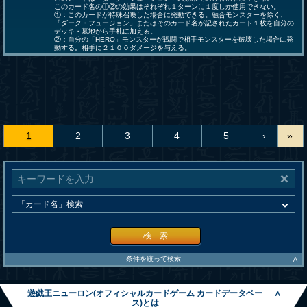
このカード名の①②の効果はそれぞれ１ターンに１度しか使用できない。
①：このカードが特殊召喚した場合に発動できる。融合モンスターを除く、
「ダーク・フュージョン」またはそのカード名が記されたカード１枚を自分の
デッキ・墓地から手札に加える。
②：自分の「HERO」モンスターが戦闘で相手モンスターを破壊した場合に発
動する。相手に２１００ダメージを与える。
1
2
3
4
5
›
»
検 索
∧
条件を絞って検索
遊戯王ニューロン(オフィシャルカードゲーム カードデータベー
∧
ス)とは