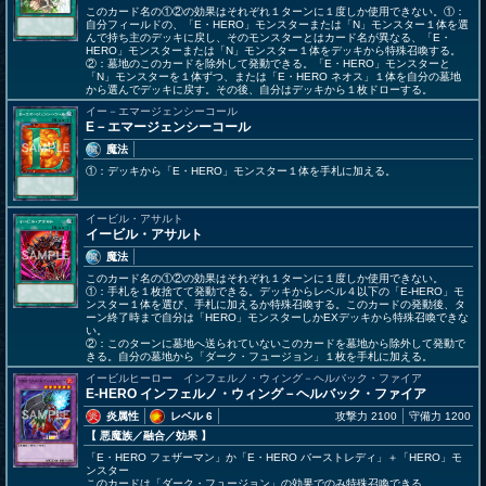
このカード名の①②の効果はそれぞれ１ターンに１度しか使用できない。①：
自分フィールドの、「E・HERO」モンスターまたは「N」モンスター１体を選
んで持ち主のデッキに戻し、そのモンスターとはカード名が異なる、「E・
HERO」モンスターまたは「N」モンスター１体をデッキから特殊召喚する。
②：墓地のこのカードを除外して発動できる。「E・HERO」モンスターと
「N」モンスターを１体ずつ、または「E・HERO ネオス」１体を自分の墓地
から選んでデッキに戻す。その後、自分はデッキから１枚ドローする。
イー－エマージェンシーコール
E－エマージェンシーコール
魔法
①：デッキから「E・HERO」モンスター１体を手札に加える。
イービル・アサルト
イービル・アサルト
魔法
このカード名の①②の効果はそれぞれ１ターンに１度しか使用できない。
①：手札を１枚捨てて発動できる。デッキからレベル４以下の「E-HERO」モ
ンスター１体を選び、手札に加えるか特殊召喚する。このカードの発動後、タ
ーン終了時まで自分は「HERO」モンスターしかEXデッキから特殊召喚できな
い。
②：このターンに墓地へ送られていないこのカードを墓地から除外して発動で
きる。自分の墓地から「ダーク・フュージョン」１枚を手札に加える。
イービルヒーロー インフェルノ・ウィング－ヘルバック・ファイア
E-HERO インフェルノ・ウィング－ヘルバック・ファイア
炎属性
レベル 6
攻撃力 2100
守備力 1200
【 悪魔族
／融合／効果
】
「E・HERO フェザーマン」か「E・HERO バーストレディ」＋「HERO」モ
ンスター
このカードは「ダーク・フュージョン」の効果でのみ特殊召喚できる。