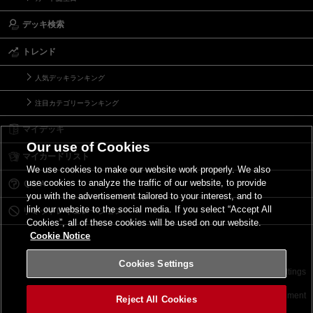
デッキ検索
トレンド
人気デッキランキング
注目カテゴリーランキング
マイデッキ
Our use of Cookies
マイカードリスト
We use cookies to make our website work properly. We also
use cookies to analyze the traffic of our website, to provide
Ｑ＆Ａ
you with the advertisement tailored to your interest, and to
link our website to the social media. If you select “Accept All
リミットレギュレーション
Cookies”, all of these cookies will be used on our website.
Cookie Notice
Cookies Settings
お問い合わせ
ご利用規約
サイトポリシー
Cookies Settings
©2026 Konami Digital Entertainment
Reject All Cookies