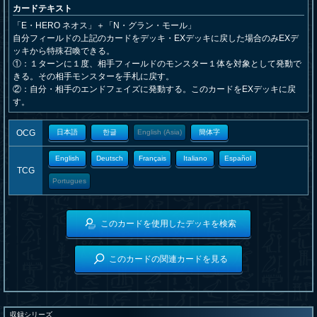
カードテキスト
「E・HERO ネオス」＋「N・グラン・モール」
自分フィールドの上記のカードをデッキ・EXデッキに戻した場合のみEXデ
ッキから特殊召喚できる。
①：１ターンに１度、相手フィールドのモンスター１体を対象として発動で
きる。その相手モンスターを手札に戻す。
②：自分・相手のエンドフェイズに発動する。このカードをEXデッキに戻
す。
OCG
日本語
한글
English (Asia)
簡体字
English
Deutsch
Français
Italiano
Español
TCG
Portugues
このカードを使用したデッキを検索
このカードの関連カードを見る
収録シリーズ