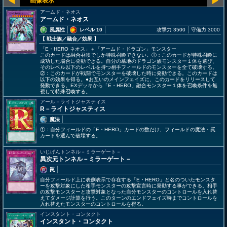
アームド・ネオス
アームド・ネオス
風属性
レベル 10
攻撃力 3500
守備力 3000
【 戦士族
／融合／効果
】
「E・HERO ネオス」＋「アームド・ドラゴン」モンスター
このカードは融合召喚でしか特殊召喚できない。①：このカードが特殊召喚に
成功した場合に発動できる。自分の墓地のドラゴン族モンスター１体を選び、
そのレベル以下のレベルを持つ相手フィールドのモンスターを全て破壊する。
②：このカードが戦闘でモンスターを破壊した時に発動できる。このカードは
以下の効果を得る。●お互いのメインフェイズに、このカードをリリースして
発動できる。EXデッキから「E・HERO」融合モンスター１体を召喚条件を無
視して特殊召喚する。
アール－ライトジャスティス
R－ライトジャスティス
魔法
①：自分フィールドの「E・HERO」カードの数だけ、フィールドの魔法・罠
カードを選んで破壊する。
いじげんトンネル－ミラーゲート－
異次元トンネル－ミラーゲート－
罠
自分フィールド上に表側表示で存在する「E・HERO」と名のついたモンスタ
ーを攻撃対象にした相手モンスターの攻撃宣言時に発動する事ができる。相手
の攻撃モンスターと攻撃対象となった自分モンスターのコントロールを入れ替
えてダメージ計算を行う。このターンのエンドフェイズ時までコントロールを
入れ替えたモンスターのコントロールを得る。
インスタント・コンタクト
インスタント・コンタクト