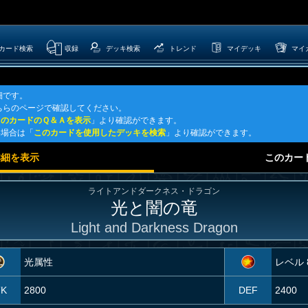
カード検索
収録
デッキ検索
トレンド
マイデッキ
マイ
細です。
ちらのページで確認してください。
このカードのＱ＆Ａを表示
」より確認ができます。
い場合は「
このカードを使用したデッキを検索
」より確認ができます。
詳細を表示
このカー
ライトアンドダークネス・ドラゴン
光と闇の竜
Light and Darkness Dragon
光属性
レベル 
TK
2800
DEF
2400