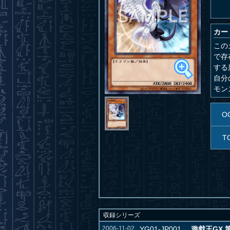
カー
この
で存
する
自分
モン
O
T
収録シリーズ
2006-11-02
YG01-JP001
遊戯王GX 