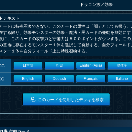
ドラゴン族
／
効果
ドテキスト
カードは特殊召喚できない。このカードの属性は「闇」としても扱う。
在する限り、効果モンスターの効果・魔法・罠カードの発動を無効にす
度に、このカードの攻撃力と守備力は５００ポイントダウンする。この
の墓地に存在するモンスター１体を選択して発動する。自分フィールド
スター１体を自分フィールド上に特殊召喚する。
CG
日本語
한글
English (Asia)
簡体字
CG
English
Deutsch
Français
Italiano
このカードを使用したデッキを検索
第1巻 付録カード