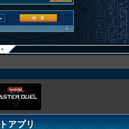
検 索
∧
∧
トアプリ