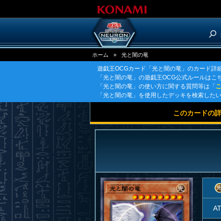
ホーム
»
光と闇の竜
遊戯王OCGカード「光と闇の竜」のカード詳
「光と闇の竜」の遊戯王OCG公式ルールはこ
「光と闇の竜」の使い方に関する質問等は「
「光と闇の竜」を使用したデッキを検索した
このカードの
A