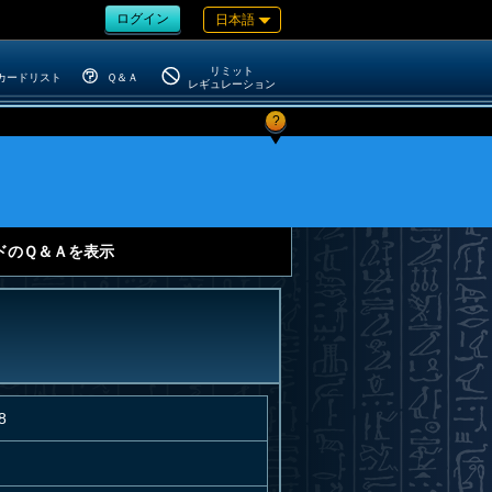
ログイン
日本語
リミット
カードリスト
Ｑ＆Ａ
レギュレーション
?
ドのＱ＆Ａを表示
8