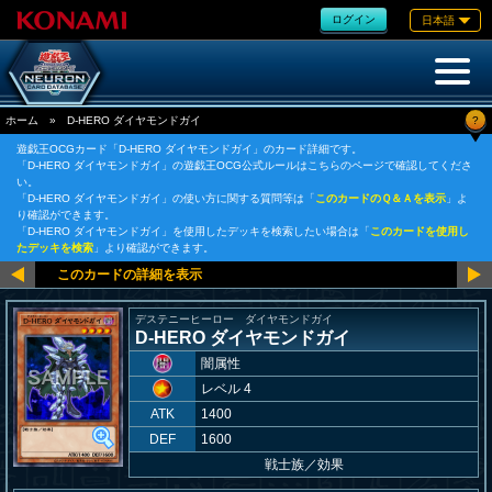
ログイン
日本語
?
ホーム
»
D-HERO ダイヤモンドガイ
遊戯王OCGカード「D-HERO ダイヤモンドガイ」のカード詳細です。
「D-HERO ダイヤモンドガイ」の遊戯王OCG公式ルールはこちらのページで確認してくださ
い。
「D-HERO ダイヤモンドガイ」の使い方に関する質問等は「
このカードのＱ＆Ａを表示
」よ
り確認ができます。
「D-HERO ダイヤモンドガイ」を使用したデッキを検索したい場合は「
このカードを使用し
たデッキを検索
」より確認ができます。
デステニーヒーロー ダイヤモンドガイ
D-HERO ダイヤモンドガイ
闇属性
レベル 4
ATK
1400
DEF
1600
戦士族
／
効果