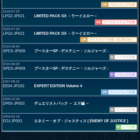
UR
ウルトラレア仕様
2026-07-25
LPG2-JP021
LIMITED PACK GX －ラーイエロー－
SE
シークレットレア仕様
2026-07-25
LPG2-JP021
LIMITED PACK GX －ラーイエロー－
UR
ウルトラレア仕様（BLUE Ver.）
2016-08-06
SPDS-JP009
ブースターSP - デステニー・ソルジャーズ -
N
ノーマル仕様
2016-08-06
SPDS-JP009
ブースターSP - デステニー・ソルジャーズ -
P
パラレル仕様
2007-09-22
EE04-JP183
EXPERT EDITION Volume 4
SR
スーパーレア仕様
2006-10-26
DP05-JP003
デュエリストパック － エド編 －
N
ノーマル仕様
2006-02-16
EOJ-JP003
エネミー・オブ・ジャスティス [ ENEMY OF JUSTICE ]
R
レア仕様