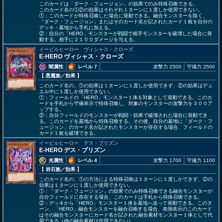
このカードは「ダーク・フュージョン」の効果でのみ特殊召喚できる。
このカード名の①②の効果はそれぞれ１ターンに１度しか使用できない。
①：このカードが特殊召喚した場合に発動できる。融合モンスターを除く、
「ダーク・フュージョン」またはそのカード名が記されたカード１枚を自分の
デッキ・墓地から手札に加える。
②：自分の「HERO」モンスターが戦闘で相手モンスターを破壊した場合に発
動する。相手に２１００ダメージを与える。
イービルヒーロー ヴィシャス・クローズ
E-HERO ヴィシャス・クローズ
闇属性
レベル 7
攻撃力 2500
守備力 2500
【 悪魔族
／効果
】
このカード名の、①の効果は１ターンに１度しか使用できず、②の効果はデュ
エル中に１度しか使用できない。
①：フィールドの「HERO」モンスター１体を対象として発動できる。このカ
ードを手札から守備表示で特殊召喚し、対象のモンスターの攻撃力を３００ア
ップする。
②：自分フィールドのモンスターが戦闘・効果で破壊された場合に発動でき
る。このカードを墓地から特殊召喚する。その後、自分の墓地に「ダーク・フ
ュージョン」のカード名が記されたモンスターが存在する場合、フィールドの
カード１枚を破壊できる。
イービルヒーロー デス・プリズン
E-HERO デス・プリズン
光属性
レベル 4
攻撃力 1700
守備力 1100
【 岩石族
／効果
】
このカード名の、①の方法による特殊召喚は１ターンに１度しかできず、②の
効果は１ターンに１度しか使用できない。
①：「ダーク・フュージョン」の効果でのみ特殊召喚できる融合モンスターが
自分フィールドに存在する場合、このカードは手札から特殊召喚できる。
②：デッキから「HERO」モンスター１体を墓地へ送って発動できる。このタ
ーン、「HERO」融合モンスターを融合召喚する場合、表側表示のこのカード
はその融合モンスターにカード名が記された融合素材モンスター１体として代
用できる（他の融合素材は代用できない）。