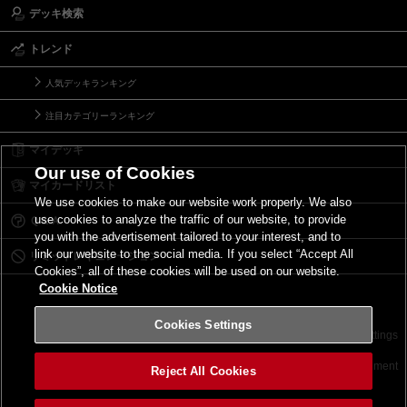
デッキ検索
トレンド
人気デッキランキング
注目カテゴリーランキング
マイデッキ
Our use of Cookies
マイカードリスト
We use cookies to make our website work properly. We also
use cookies to analyze the traffic of our website, to provide
Ｑ＆Ａ
you with the advertisement tailored to your interest, and to
link our website to the social media. If you select “Accept All
リミットレギュレーション
Cookies”, all of these cookies will be used on our website.
Cookie Notice
Cookies Settings
お問い合わせ
ご利用規約
サイトポリシー
Cookies Settings
©2026 Konami Digital Entertainment
Reject All Cookies