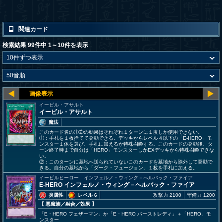
関連カード
検索結果 99件中 1～10件を表示
イービル・アサルト
イービル・アサルト
魔法
このカード名の①②の効果はそれぞれ１ターンに１度しか使用できない。
①：手札を１枚捨てて発動できる。デッキからレベル４以下の「E-HERO」モ
ンスター１体を選び、手札に加えるか特殊召喚する。このカードの発動後、タ
ーン終了時まで自分は「HERO」モンスターしかEXデッキから特殊召喚できな
い。
②：このターンに墓地へ送られていないこのカードを墓地から除外して発動で
きる。自分の墓地から「ダーク・フュージョン」１枚を手札に加える。
イービルヒーロー インフェルノ・ウィング－ヘルバック・ファイア
E-HERO インフェルノ・ウィング－ヘルバック・ファイア
炎属性
レベル 6
攻撃力 2100
守備力 1200
【 悪魔族
／融合／効果
】
「E・HERO フェザーマン」か「E・HERO バーストレディ」＋「HERO」モ
ンスター