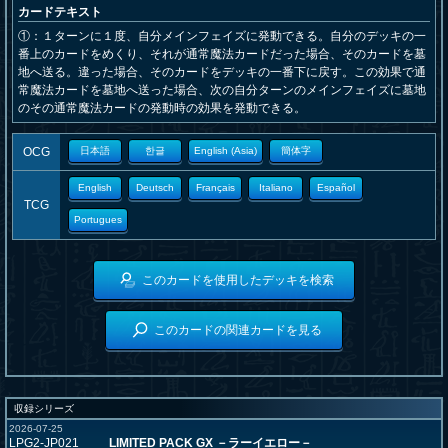
カードテキスト
①：１ターンに１度、自分メインフェイズに発動できる。自分のデッキの一
番上のカードをめくり、それが通常魔法カードだった場合、そのカードを墓
地へ送る。違った場合、そのカードをデッキの一番下に戻す。この効果で通
常魔法カードを墓地へ送った場合、次の自分ターンのメインフェイズに墓地
のその通常魔法カードの発動時の効果を発動できる。
OCG
日本語
한글
English (Asia)
簡体字
English
Deutsch
Français
Italiano
Español
TCG
Portugues
このカードを使用したデッキを検索
このカードの関連カードを見る
収録シリーズ
2026-07-25
LPG2-JP021
LIMITED PACK GX －ラーイエロー－