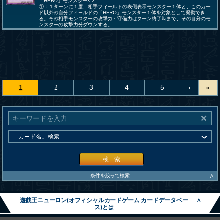
「HERO」モンスター×２
①：１ターンに１度、相手フィールドの表側表示モンスター１体と、このカー
ド以外の自分フィールドの「HERO」モンスター１体を対象として発動でき
る。その相手モンスターの攻撃力・守備力はターン終了時まで、その自分のモ
ンスターの攻撃力分ダウンする。
1
2
3
4
5
›
»
検 索
∧
条件を絞って検索
遊戯王ニューロン(オフィシャルカードゲーム カードデータベー
∧
ス)とは