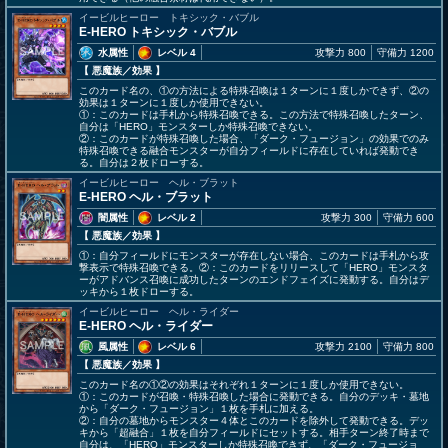
イービルヒーロー トキシック・バブル
E-HERO トキシック・バブル
水属性
レベル 4
攻撃力 800
守備力 1200
【 悪魔族
／効果
】
このカード名の、①の方法による特殊召喚は１ターンに１度しかできず、②の
効果は１ターンに１度しか使用できない。
①：このカードは手札から特殊召喚できる。この方法で特殊召喚したターン、
自分は「HERO」モンスターしか特殊召喚できない。
②：このカードが特殊召喚した場合、「ダーク・フュージョン」の効果でのみ
特殊召喚できる融合モンスターが自分フィールドに存在していれば発動でき
る。自分は２枚ドローする。
イービルヒーロー ヘル・ブラット
E-HERO ヘル・ブラット
闇属性
レベル 2
攻撃力 300
守備力 600
【 悪魔族
／効果
】
①：自分フィールドにモンスターが存在しない場合、このカードは手札から攻
撃表示で特殊召喚できる。②：このカードをリリースして「HERO」モンスタ
ーがアドバンス召喚に成功したターンのエンドフェイズに発動する。自分はデ
ッキから１枚ドローする。
イービルヒーロー ヘル・ライダー
E-HERO ヘル・ライダー
風属性
レベル 6
攻撃力 2100
守備力 800
【 悪魔族
／効果
】
このカード名の①②の効果はそれぞれ１ターンに１度しか使用できない。
①：このカードが召喚・特殊召喚した場合に発動できる。自分のデッキ・墓地
から「ダーク・フュージョン」１枚を手札に加える。
②：自分の墓地からモンスター４体とこのカードを除外して発動できる。デッ
キから「超融合」１枚を自分フィールドにセットする。相手ターン終了時まで
自分は、「HERO」モンスターしか特殊召喚できず、「ダーク・フュージョ