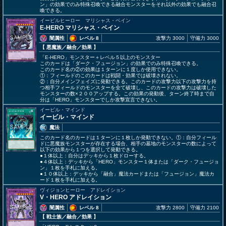
ン」の効果でのみ特殊召喚できる融合モンスターをそれ以外の効果でも融合召
喚できる。
イービルヒーロー マリシャス・ベイン
E-HERO マリシャス・ベイン
闇属性
レベル 8
攻撃力 3000
守備力 3000
【 悪魔族
／融合／効果
】
「E-HERO」モンスター＋レベル５以上のモンスター
このカードは「ダーク・フュージョン」の効果でのみ特殊召喚できる。
このカード名の②の効果は１ターンに１度しか使用できない。
①：フィールドのこのカードは戦闘・効果では破壊されない。
②：自分メインフェイズに発動できる。このカードの攻撃力以下の攻撃力を持
つ相手フィールドのモンスターを全て破壊し、このカードの攻撃力は破壊した
モンスターの数×２００アップする。この効果の発動後、ターン終了時まで自
分は「HERO」モンスターでしか攻撃宣言できない。
イービル・マインド
イービル・マインド
魔法
このカード名のカードは１ターンに１枚しか発動できない。①：自分フィール
ドに悪魔族モンスターが存在する場合、相手の墓地のモンスターの数によって
以下の効果から１つを選択して発動できる。
●１体以上：自分はデッキから１枚ドローする。
●４体以上：デッキから「HERO」モンスター１体または「ダーク・フュージョ
ン」１枚を手札に加える。
●１０体以上：デッキから「融合」魔法カードまたは「フュージョン」魔法カ
ード１枚を手札に加える。
ヴィジョンヒーロー アドレイション
V・HERO アドレイション
闇属性
レベル 8
攻撃力 2800
守備力 2100
【 戦士族
／融合／効果
】