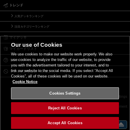
トレンド
人気デッキランキング
注目カテゴリーランキング
マイデッキ
Our use of Cookies
マイカードリスト
We use cookies to make our website work properly. We also
use cookies to analyze the traffic of our website, to provide
Ｑ＆Ａ
you with the advertisement tailored to your interest, and to
link our website to the social media. If you select “Accept All
リミットレギュレーション
Cookies”, all of these cookies will be used on our website.
Cookie Notice
Cookies Settings
お問い合わせ
ご利用規約
サイトポリシー
Cookies Settings
©2026 Konami Digital Entertainment
Reject All Cookies
Accept All Cookies