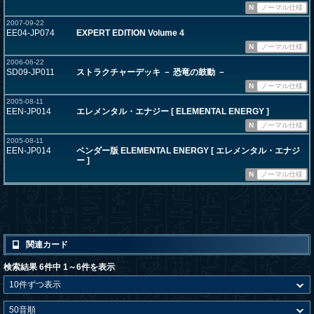
N
ノーマル仕様
2007-09-22
EE04-JP074
EXPERT EDITION Volume 4
N
ノーマル仕様
2006-06-22
SD09-JP011
ストラクチャーデッキ － 恐竜の鼓動 －
N
ノーマル仕様
2005-08-11
EEN-JP014
エレメンタル・エナジー [ ELEMENTAL ENERGY ]
N
ノーマル仕様
2005-08-11
EEN-JP014
ベンダー版 ELEMENTAL ENERGY [ エレメンタル・エナジ
ー ]
N
ノーマル仕様
関連カード
検索結果 6件中 1～6件を表示