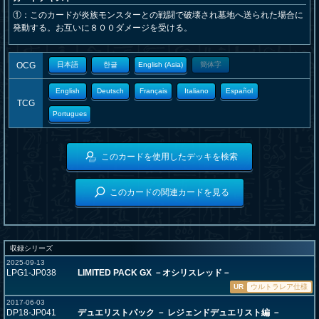
①：このカードが炎族モンスターとの戦闘で破壊され墓地へ送られた場合に
発動する。お互いに８００ダメージを受ける。
OCG
日本語
한글
English (Asia)
簡体字
English
Deutsch
Français
Italiano
Español
TCG
Portugues
このカードを使用したデッキを検索
このカードの関連カードを見る
収録シリーズ
2025-09-13
LPG1-JP038
LIMITED PACK GX －オシリスレッド－
UR
ウルトラレア仕様
2017-06-03
DP18-JP041
デュエリストパック － レジェンドデュエリスト編 －