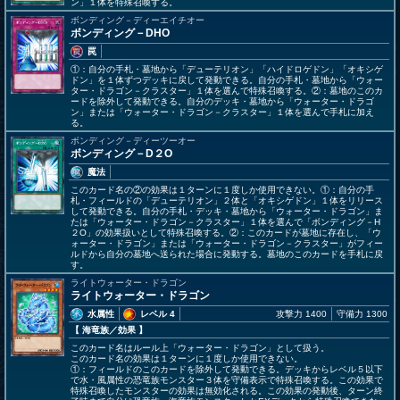
ン」１体を特殊召喚する。
ボンディング－ディーエイチオー
ボンディング－DHO
罠
①：自分の手札・墓地から「デューテリオン」「ハイドロゲドン」「オキシゲ
ドン」を１体ずつデッキに戻して発動できる。自分の手札・墓地から「ウォー
ター・ドラゴン－クラスター」１体を選んで特殊召喚する。②：墓地のこのカ
ードを除外して発動できる。自分のデッキ・墓地から「ウォーター・ドラゴ
ン」または「ウォーター・ドラゴン－クラスター」１体を選んで手札に加え
る。
ボンディング－ディーツーオー
ボンディング－D２O
魔法
このカード名の②の効果は１ターンに１度しか使用できない。①：自分の手
札・フィールドの「デューテリオン」２体と「オキシゲドン」１体をリリース
して発動できる。自分の手札・デッキ・墓地から「ウォーター・ドラゴン」ま
たは「ウォーター・ドラゴン－クラスター」１体を選んで「ボンディング－H
２O」の効果扱いとして特殊召喚する。②：このカードが墓地に存在し、「ウ
ォーター・ドラゴン」または「ウォーター・ドラゴン－クラスター」がフィー
ルドから自分の墓地へ送られた場合に発動する。墓地のこのカードを手札に戻
す。
ライトウォーター・ドラゴン
ライトウォーター・ドラゴン
水属性
レベル 4
攻撃力 1400
守備力 1300
【 海竜族
／効果
】
このカード名はルール上「ウォーター・ドラゴン」として扱う。
このカード名の効果は１ターンに１度しか使用できない。
①：フィールドのこのカードを除外して発動できる。デッキからレベル５以下
で水・風属性の恐竜族モンスター３体を守備表示で特殊召喚する。この効果で
特殊召喚したモンスターの効果は無効化される。この効果の発動後、ターン終