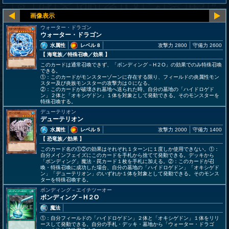
ウォーター・ドラゴン
ウォーター・ドラゴン
水属性
レベル 8
攻撃力 2800
守備力 2600
【 海竜族
／特殊召喚／効果
】
このカードは通常召喚できず、「ボンディング－H２O」の効果でのみ特殊召喚
できる。
①：このカードがモンスターゾーンに存在する限り、フィールドの炎属性モン
スター及び炎族モンスターの攻撃力は０になる。
②：このカードが破壊され墓地へ送られた時、自分の墓地の「ハイドロゲド
ン」２体と「オキシゲドン」１体を対象として発動できる。そのモンスターを
特殊召喚する。
デューテリオン
デューテリオン
水属性
レベル 5
攻撃力 2000
守備力 1400
【 恐竜族
／効果
】
このカード名の①②の効果はそれぞれ１ターンに１度しか使用できない。①：
自分メインフェイズにこのカードを手札から捨てて発動できる。デッキから
「ボンディング」魔法・罠カード１枚を手札に加える。②：このカードが召
喚・特殊召喚に成功した場合、自分の墓地の「ハイドロゲドン」「オキシゲド
ン」「デューテリオン」のいずれか１体を対象として発動できる。そのモンス
ターを特殊召喚する。
ボンディング－エイチツーオー
ボンディング－H２O
魔法
①：自分フィールドの「ハイドロゲドン」２体と「オキシゲドン」１体をリリ
ースして発動できる。自分の手札・デッキ・墓地から「ウォーター・ドラゴ