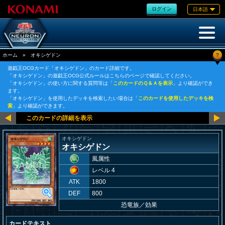
ログイン
日本語
?
ホーム
»
オキシゲドン
遊戯王OCGカード「オキシゲドン」のカード詳細です。
「オキシゲドン」の遊戯王OCG公式ルールはこちらのページで確認してください。
「オキシゲドン」の使い方に関する質問等は「
このカードのＱ＆Ａを表示
」より確認ができ
ます。
「オキシゲドン」を使用したデッキを検索したい場合は「
このカードを使用したデッキを検
索
」より確認ができます。
オキシゲドン
オキシゲドン
風属性
レベル 4
ATK
1800
DEF
800
恐竜族
／
効果
カードテキスト