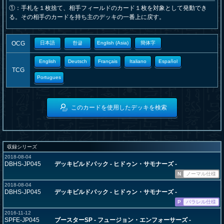
①：手札を１枚捨て、相手フィールドのカード１枚を対象として発動でき
る。その相手のカードを持ち主のデッキの一番上に戻す。
OCG
日本語
한글
English (Asia)
簡体字
English
Deutsch
Français
Italiano
Español
TCG
Portugues
このカードを使用したデッキを検索
収録シリーズ
2018-08-04
DBHS-JP045
デッキビルドパック - ヒドゥン・サモナーズ -
N
ノーマル仕様
2018-08-04
DBHS-JP045
デッキビルドパック - ヒドゥン・サモナーズ -
P
パラレル仕様
2016-11-12
SPFE-JP045
ブースターSP - フュージョン・エンフォーサーズ -