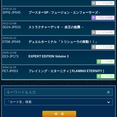
N
ノーマル仕様
2016-11-12
SPFE-JP045
ブースターSP - フュージョン・エンフォーサーズ -
P
パラレル仕様
2012-12-08
SD24-JP033
ストラクチャーデッキ － 炎王の急襲 －
N
ノーマル仕様
2010-01-21
DT08-JP049
デュエルターミナル 「トリシューラの鼓動！！」
N
ノーマル仕様
2005-12-08
EE3-JP173
EXPERT EDITION Volume 3
R
レア仕様
2004-11-25
FET-JP053
フレイミング・エターニティ [ FLAMING ETERNITY ]
R
レア仕様
検 索