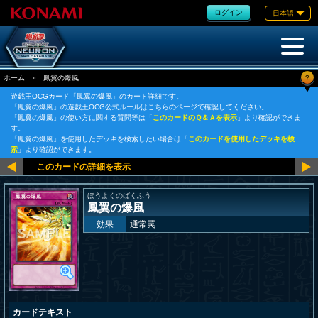
ログイン
日本語
?
ホーム
»
鳳翼の爆風
遊戯王OCGカード「鳳翼の爆風」のカード詳細です。
「鳳翼の爆風」の遊戯王OCG公式ルールはこちらのページで確認してください。
「鳳翼の爆風」の使い方に関する質問等は「
このカードのＱ＆Ａを表示
」より確認ができま
す。
「鳳翼の爆風」を使用したデッキを検索したい場合は「
このカードを使用したデッキを検
索
」より確認ができます。
ほうよくのばくふう
鳳翼の爆風
効果
通常罠
カードテキスト