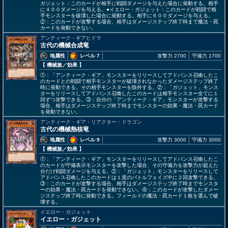
ガジェット：このカードが相手に戦闘ダメージを与えた場合に発動する。相手
に４００ダメージを与える。●イエロー・ガジェット：このカードが戦闘で相
手モンスターを破壊した場合に発動する。相手に６００ダメージを与える。
②：このカードが攻撃する場合、相手はダメージステップ終了時まで魔法・罠
カードを発動できない。
アンティーク・ギアヒドラ
古代の機械合成竜
地属性
レベル 7
攻撃力 2700
守備力 1700
【 機械族
／効果
】
①：「アンティーク・ギア」モンスターをリリースしてアドバンス召喚したこ
のカードとの戦闘で相手モンスターが破壊されなかったダメージステップ終了
時に発動できる。その相手モンスターを除外する。②：「ガジェット」モンス
ターをリリースしてアドバンス召喚したこのカードは相手モンスター全てに１
回ずつ攻撃できる。③：自分の「アンティーク・ギア」モンスターが攻撃する
場合、相手はダメージステップ終了時までモンスターの効果・魔法・罠カード
を発動できない。
アンティーク・ギア・リアクター・ドラゴン
古代の機械熱核竜
地属性
レベル 9
攻撃力 3000
守備力 3000
【 機械族
／効果
】
①：「アンティーク・ギア」モンスターをリリースしてアドバンス召喚したこ
のカードが守備表示モンスターを攻撃した場合、その守備力を攻撃力が超えた
分だけ戦闘ダメージを与える。②：「ガジェット」モンスターをリリースして
アドバンス召喚したこのカードは１度のバトルフェイズ中に２回攻撃できる。
③：このカードが攻撃する場合、相手はダメージステップ終了時までモンスタ
ーの効果・魔法・罠カードを発動できない。④：このカードが攻撃したダメー
ジステップ終了時に発動できる。フィールドの魔法・罠カード１枚を選んで破
壊する。
イエロー・ガジェット
イエロー・ガジェット