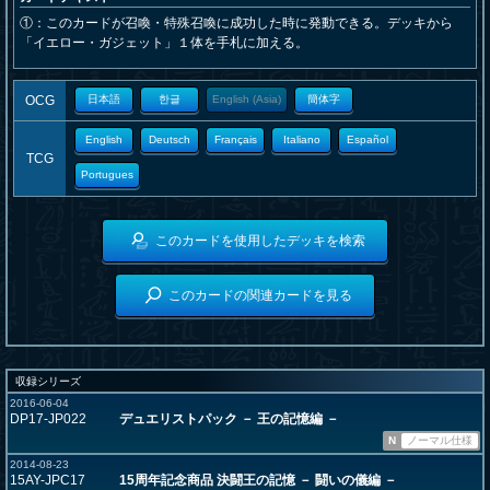
①：このカードが召喚・特殊召喚に成功した時に発動できる。デッキから
「イエロー・ガジェット」１体を手札に加える。
OCG
日本語
한글
English (Asia)
簡体字
English
Deutsch
Français
Italiano
Español
TCG
Portugues
このカードを使用したデッキを検索
このカードの関連カードを見る
収録シリーズ
2016-06-04
DP17-JP022
デュエリストパック － 王の記憶編 －
N
ノーマル仕様
2014-08-23
15AY-JPC17
15周年記念商品 決闘王の記憶 － 闘いの儀編 －