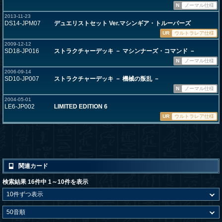
N
ノーマル仕様
2013-11-23
DS14-JPM07
デュエリストセット Ver.マシンギア・トルーパーズ
UR
ウルトラレア仕様
2009-12-12
SD18-JP016
ストラクチャーデッキ － マシンナーズ・コマンド －
N
ノーマル仕様
2006-09-14
SD10-JP007
ストラクチャーデッキ － 機械の叛乱 －
N
ノーマル仕様
2004-05-01
LE6-JP002
LIMITED EDITION 6
UR
ウルトラレア仕様
関連カード
検索結果 16件中 1～10件を表示