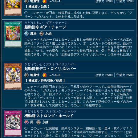
地属性
レベル 4
攻撃力 1200
守備力 1200
【 機械族
／効果
】
①：このカードが召喚・特殊召喚に成功した時に発動できる。デッキから「グ
リーン・ガジェット」１体を手札に加える。
きどうしれい ギア・チャージ
起動指令 ギア・チャージ
魔法
永続
このカード名のカードは１ターンに１枚しか発動できず、このカード名の②の
効果は１ターンに１度しか使用できない。①：このカードの発動時に、自分フ
ィールドの装備カード扱いの「ガジェット」モンスターカードを任意の数だけ
対象にできる。その場合、そのカードを特殊召喚する。②：手札を１枚捨てて
発動できる。デッキから「起動提督デストロイリボルバー」１体を手札に加え
る。
きどうていとくデストロイリボルバー
起動提督デストロイリボルバー
地属性
レベル 8
攻撃力 2500
守備力 2500
【 機械族
／特殊召喚／効果
】
このカードは通常召喚できない。手札及び自分フィールドの表側表示のカード
の中から、「ガジェット」モンスターカード２枚を墓地へ送った場合のみ特殊
召喚できる。①：自分フィールドに「ガジェット」モンスターまたは装備カー
ド扱いの「ガジェット」モンスターが存在する限り、このカードは戦闘・効果
では破壊されない。②：１ターンに１度、このカード以外のフィールドのカー
ド１枚を対象として発動できる。そのカードを破壊する。
きどうとりで ストロング・ホールド
機動砦 ストロング・ホールド
罠
永続
①：このカードは発動後、効果モンスター（機械族・地・星４・攻０／守２０
００）となり、モンスターゾーンに守備表示で特殊召喚する。このカードは罠
カードとしても扱う。②：自分フィールドに「グリーン・ガジェット」「レッ