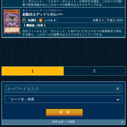
ド・ガジェット」「イエロー・ガジェット」が存在する場合、このカードの効
果で特殊召喚されたこのカードの攻撃力は３０００アップする。
きどうへいしデッドリボルバー
起動兵士デッドリボルバー
地属性
レベル 4
攻撃力 0
守備力 2000
【 機械族
／効果
】
自分フィールド上に「ガジェット」と名のついたモンスターが表側表示で存在
する限り、このカードの攻撃力は２０００ポイントアップする。
1
2
検 索
∧
条件を絞って検索