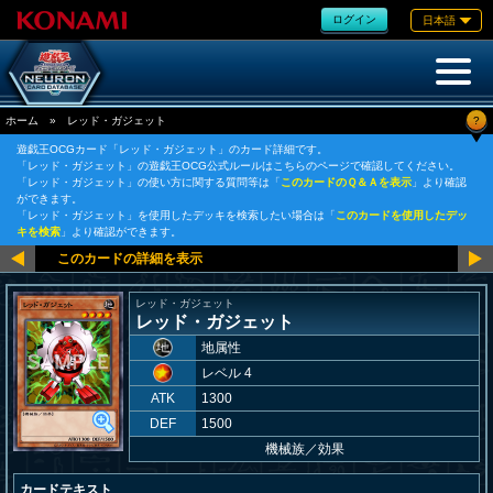
ログイン
日本語
?
ホーム
»
レッド・ガジェット
遊戯王OCGカード「レッド・ガジェット」のカード詳細です。
「レッド・ガジェット」の遊戯王OCG公式ルールはこちらのページで確認してください。
「レッド・ガジェット」の使い方に関する質問等は「
このカードのＱ＆Ａを表示
」より確認
ができます。
「レッド・ガジェット」を使用したデッキを検索したい場合は「
このカードを使用したデッ
キを検索
」より確認ができます。
レッド・ガジェット
レッド・ガジェット
地属性
レベル 4
ATK
1300
DEF
1500
機械族
／
効果
カードテキスト