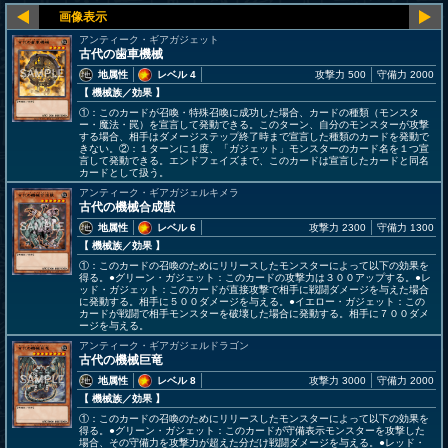
アンティーク・ギアガジェット
古代の歯車機械
地属性
レベル 4
攻撃力 500
守備力 2000
【 機械族
／効果
】
①：このカードが召喚・特殊召喚に成功した場合、カードの種類（モンスタ
ー・魔法・罠）を宣言して発動できる。このターン、自分のモンスターが攻撃
する場合、相手はダメージステップ終了時まで宣言した種類のカードを発動で
きない。②：１ターンに１度、「ガジェット」モンスターのカード名を１つ宣
言して発動できる。エンドフェイズまで、このカードは宣言したカードと同名
カードとして扱う。
アンティーク・ギアガジェルキメラ
古代の機械合成獣
地属性
レベル 6
攻撃力 2300
守備力 1300
【 機械族
／効果
】
①：このカードの召喚のためにリリースしたモンスターによって以下の効果を
得る。●グリーン・ガジェット：このカードの攻撃力は３００アップする。●レ
ッド・ガジェット：このカードが直接攻撃で相手に戦闘ダメージを与えた場合
に発動する。相手に５００ダメージを与える。●イエロー・ガジェット：この
カードが戦闘で相手モンスターを破壊した場合に発動する。相手に７００ダメ
ージを与える。
アンティーク・ギアガジェルドラゴン
古代の機械巨竜
地属性
レベル 8
攻撃力 3000
守備力 2000
【 機械族
／効果
】
①：このカードの召喚のためにリリースしたモンスターによって以下の効果を
得る。●グリーン・ガジェット：このカードが守備表示モンスターを攻撃した
場合、その守備力を攻撃力が超えた分だけ戦闘ダメージを与える。●レッド・