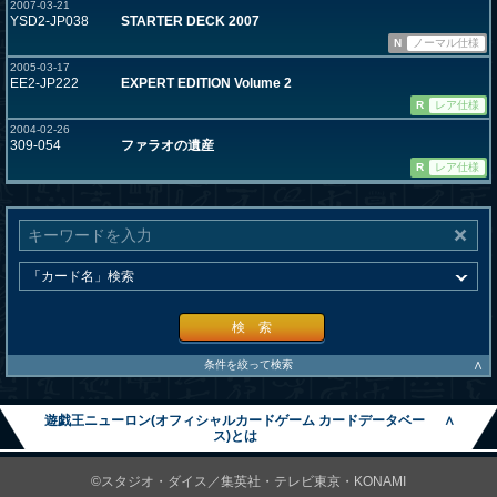
2007-03-21
YSD2-JP038
STARTER DECK 2007
N
ノーマル仕様
2005-03-17
EE2-JP222
EXPERT EDITION Volume 2
R
レア仕様
2004-02-26
309-054
ファラオの遺産
R
レア仕様
検 索
∧
条件を絞って検索
遊戯王ニューロン(オフィシャルカードゲーム カードデータベー
∧
ス)とは
©スタジオ・ダイス／集英社・テレビ東京・KONAMI