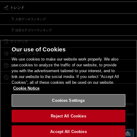
トレンド
人気デッキランキング
注目カテゴリーランキング
マイデッキ
Our use of Cookies
マイカードリスト
We use cookies to make our website work properly. We also
use cookies to analyze the traffic of our website, to provide
Ｑ＆Ａ
you with the advertisement tailored to your interest, and to
link our website to the social media. If you select “Accept All
リミットレギュレーション
Cookies”, all of these cookies will be used on our website.
Cookie Notice
Cookies Settings
お問い合わせ
ご利用規約
サイトポリシー
Cookies Settings
©2026 Konami Digital Entertainment
Reject All Cookies
Accept All Cookies