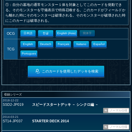
①：自分の墓地の通常モンスター１体を対象としてこのカードを発動でき
る。そのモンスターを守備表示で特殊召喚する。このカードがフィールドか
ら離れた時にそのモンスターは破壊される。そのモンスターが破壊された時
にこのカードは破壊される。
OCG
日本語
한글
English (Asia)
簡体字
English
Deutsch
Français
Italiano
Español
TCG
Portugues
このカードを使用したデッキを検索
収録シリーズ
2018-12-22
SSD2-JP019
スピードスタートデッキ － シンクロ編 －
N
ノーマル仕様
2014-03-21
ST14-JP037
STARTER DECK 2014
N
ノーマル仕様