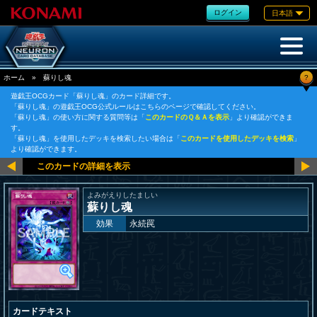
ログイン
日本語
?
ホーム
»
蘇りし魂
遊戯王OCGカード「蘇りし魂」のカード詳細です。
「蘇りし魂」の遊戯王OCG公式ルールはこちらのページで確認してください。
「蘇りし魂」の使い方に関する質問等は「
このカードのＱ＆Ａを表示
」より確認ができま
す。
「蘇りし魂」を使用したデッキを検索したい場合は「
このカードを使用したデッキを検索
」
より確認ができます。
よみがえりしたましい
蘇りし魂
効果
永続罠
カードテキスト