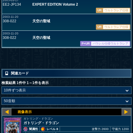
2005-03-17
EE2-JP134
EXPERT EDITION Volume 2
UR
ウルトラレア仕様
2003-11-20
308-022
天空の聖域
UR
ウルトラレア仕様
2003-11-20
308-022
天空の聖域
P+UR
パラレル仕様ウルトラレア
関連カード
検索結果 1件中 1～1件を表示
ガトリング・ドラゴン
ガトリング・ドラゴン
闇属性
レベル 8
攻撃力 2600
守備力 1200