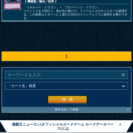
【 機械族
／融合／効果
】
「リボルバー・ドラゴン」＋「ブローバック・ドラゴン」
コイントスを３回行う。表が出た数だけ、フィールド上のモンスターを破壊す
る。この効果は１ターンに１度だけ自分のメインフェイズに使用する事ができ
る。
1
検 索
∧
条件を絞って検索
遊戯王ニューロン(オフィシャルカードゲーム カードデータベー
∧
ス)とは