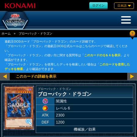
ログイン
日本語
?
ホーム
»
ブローバック・ドラゴン
遊戯王OCGカード「ブローバック・ドラゴン」のカード詳細です。
「ブローバック・ドラゴン」の遊戯王OCG公式ルールはこちらのページで確認してくださ
い。
「ブローバック・ドラゴン」の使い方に関する質問等は「
このカードのＱ＆Ａを表示
」より
確認ができます。
「ブローバック・ドラゴン」を使用したデッキを検索したい場合は「
このカードを使用した
デッキを検索
」より確認ができます。
ブローバック・ドラゴン
ブローバック・ドラゴン
闇属性
レベル 6
ATK
2300
DEF
1200
機械族
／
効果