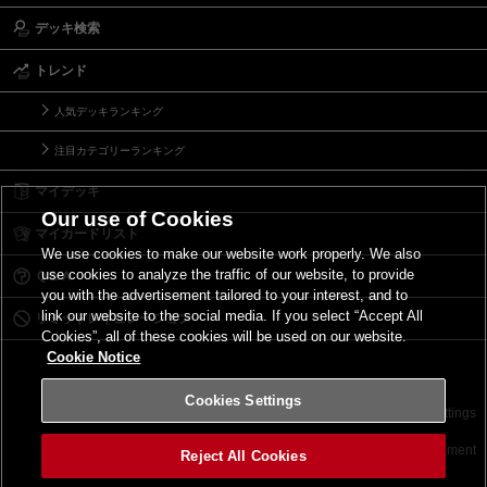
デッキ検索
トレンド
人気デッキランキング
注目カテゴリーランキング
マイデッキ
Our use of Cookies
マイカードリスト
We use cookies to make our website work properly. We also
use cookies to analyze the traffic of our website, to provide
Ｑ＆Ａ
you with the advertisement tailored to your interest, and to
link our website to the social media. If you select “Accept All
リミットレギュレーション
Cookies”, all of these cookies will be used on our website.
Cookie Notice
Cookies Settings
お問い合わせ
ご利用規約
サイトポリシー
Cookies Settings
©2026 Konami Digital Entertainment
Reject All Cookies