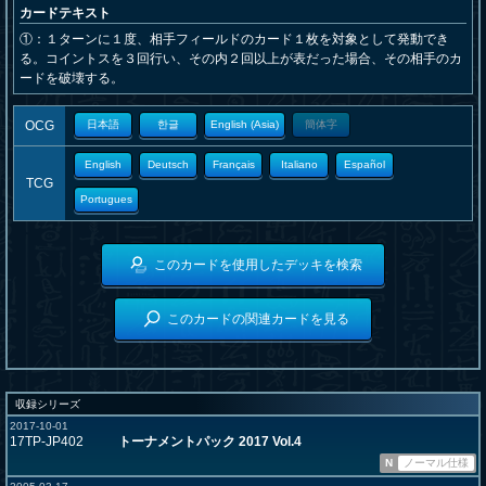
カードテキスト
①：１ターンに１度、相手フィールドのカード１枚を対象として発動でき
る。コイントスを３回行い、その内２回以上が表だった場合、その相手のカ
ードを破壊する。
OCG
日本語
한글
English (Asia)
簡体字
English
Deutsch
Français
Italiano
Español
TCG
Portugues
このカードを使用したデッキを検索
このカードの関連カードを見る
収録シリーズ
2017-10-01
17TP-JP402
トーナメントパック 2017 Vol.4
N
ノーマル仕様