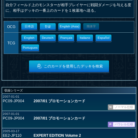
自分フィールド上のモンスターが相手プレイヤーに戦闘ダメージを与える度
に、相手はデッキの一番上のカードを１枚墓地へ送る。
OCG
日本語
한글
English (Asia)
簡体字
English
Deutsch
Français
Italiano
Español
TCG
Portugues
このカードを使用したデッキを検索
収録シリーズ
2007-01-01
PC09-JP004
2007/01 プロモーションカード
N
ノーマル仕様
2007-01-01
PC09-JP004
2007/01 プロモーションカード
P
パラレル仕様
2005-03-17
EE2-JP110
EXPERT EDITION Volume 2