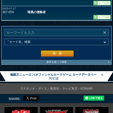
R
レア仕様
2003-07-17
307-054
暗黒の侵略者
R
レア仕様
検 索
∧
条件を絞って検索
遊戯王ニューロン(オフィシャルカードゲーム カードデータベー
∧
ス)とは
©スタジオ・ダイス／集英社・テレビ東京・KONAMI
SHARE: