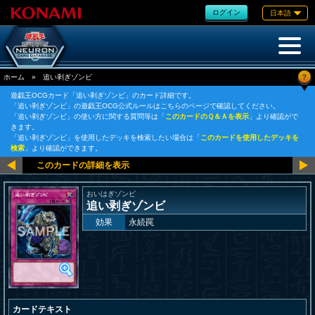
ログイン
日本語
?
ホーム
»
追い剥ぎゾンビ
遊戯王OCGカード「追い剥ぎゾンビ」のカード詳細です。
「追い剥ぎゾンビ」の遊戯王OCG公式ルールはこちらのページで確認してください。
「追い剥ぎゾンビ」の使い方に関する質問等は「
このカードのＱ＆Ａを表示
」より確認がで
きます。
「追い剥ぎゾンビ」を使用したデッキを検索したい場合は「
このカードを使用したデッキを
検索
」より確認ができます。
おいはぎゾンビ
追い剥ぎゾンビ
効果
永続罠
カードテキスト