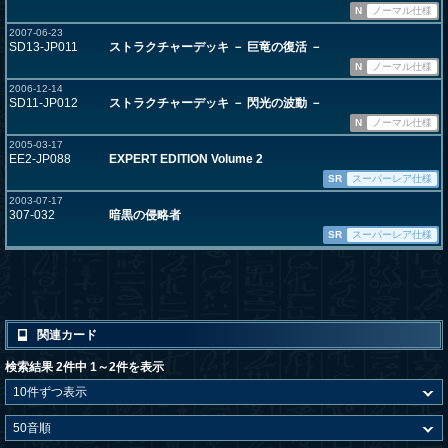
N
ノーマル仕様
2007-06-23
SD13-JP011
ストラクチャーデッキ － 巨竜の復活 －
N
ノーマル仕様
2006-12-14
SD11-JP012
ストラクチャーデッキ － 閃光の波動 －
N
ノーマル仕様
2005-03-17
EE2-JP088
EXPERT EDITION Volume 2
SR
スーパーレア仕様
2003-07-17
307-032
暗黒の侵略者
SR
スーパーレア仕様
関連カード
検索結果 2件中 1～2件を表示