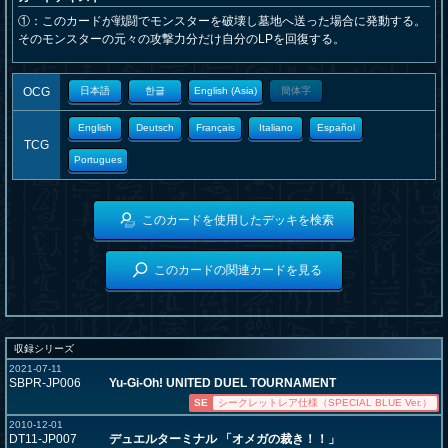
①：このカードが戦闘でモンスターを破壊し墓地へ送った場合に発動する。
そのモンスターの元々の攻撃力分だけ自分のLPを回復する。
OCG
日本語
한글
English (Asia)
簡体字
English
Deutsch
Français
Italiano
Español
TCG
Portugues
このカードを使用したデッキを検索
このカードの関連カードを見る
収録シリーズ
2021-07-11
SBPR-JP006
Yu-Gi-Oh! UNITED DUEL TOURNAMENT
SE
シークレットレア仕様（SPECIAL BLUE Ver.）
2010-12-01
DT11-JP007
デュエルターミナル 「オメガの裁き！！」