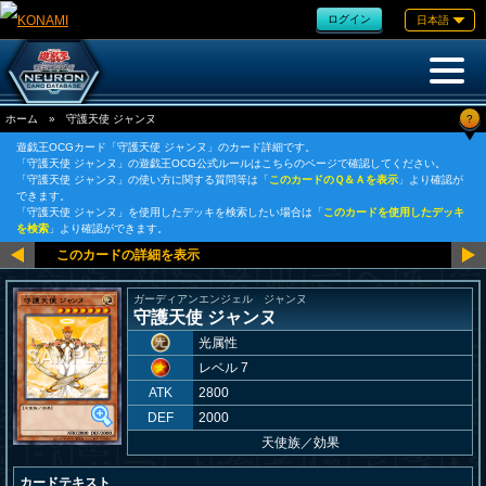
ログイン
日本語
?
ホーム
»
守護天使 ジャンヌ
遊戯王OCGカード「守護天使 ジャンヌ」のカード詳細です。
「守護天使 ジャンヌ」の遊戯王OCG公式ルールはこちらのページで確認してください。
「守護天使 ジャンヌ」の使い方に関する質問等は「
このカードのＱ＆Ａを表示
」より確認が
できます。
「守護天使 ジャンヌ」を使用したデッキを検索したい場合は「
このカードを使用したデッキ
を検索
」より確認ができます。
ガーディアンエンジェル ジャンヌ
守護天使 ジャンヌ
光属性
レベル 7
ATK
2800
DEF
2000
天使族
／
効果
カードテキスト