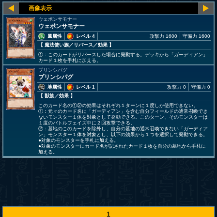
ウェポンサモナー
ウェポンサモナー
風属性
レベル 4
攻撃力 1600
守備力 1600
【 魔法使い族
／リバース／効果
】
①：このカードがリバースした場合に発動する。デッキから「ガーディアン」
カード１枚を手札に加える。
プリンシパグ
プリンシパグ
地属性
レベル 1
攻撃力 0
守備力 0
【 獣族
／効果
】
このカード名の①②の効果はそれぞれ１ターンに１度しか使用できない。
①：元々のカード名に「ガーディアン」を含む自分フィールドの通常召喚でき
ないモンスター１体を対象として発動できる。このターン、そのモンスターは
１度のバトルフェイズ中に２回攻撃できる。
②：墓地のこのカードを除外し、自分の墓地の通常召喚できない「ガーディア
ン」モンスター１体を対象とし、以下の効果から１つを選択して発動できる。
●対象のモンスターを手札に加える。
●対象のモンスターにカード名が記されたカード１枚を自分の墓地から手札に
加える。
1