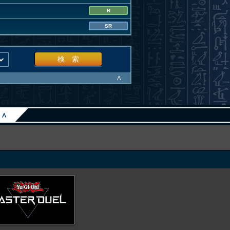
R
SR
検 索
∧
∧