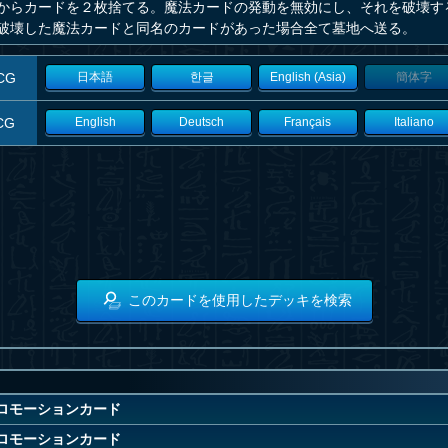
からカードを２枚捨てる。魔法カードの発動を無効にし、それを破壊す
破壊した魔法カードと同名のカードがあった場合全て墓地へ送る。
CG
日本語
한글
English (Asia)
簡体字
CG
English
Deutsch
Français
Italiano
このカードを使用したデッキを検索
8 プロモーションカード
8 プロモーションカード