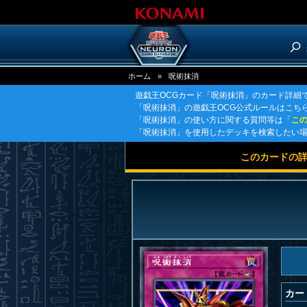
ホーム
»
呪術抹消
遊戯王OCGカード「呪術抹消」のカード詳細
「呪術抹消」の遊戯王OCG公式ルールはこち
「呪術抹消」の使い方に関する質問等は「
こ
「呪術抹消」を使用したデッキを検索したい
このカードの
カー