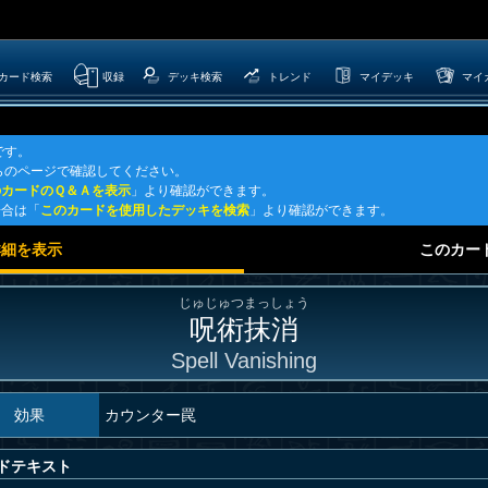
カード検索
収録
デッキ検索
トレンド
マイデッキ
マイ
です。
らのページで確認してください。
のカードのＱ＆Ａを表示
」より確認ができます。
場合は「
このカードを使用したデッキを検索
」より確認ができます。
詳細を表示
このカー
じゅじゅつまっしょう
呪術抹消
Spell Vanishing
効果
カウンター罠
ドテキスト