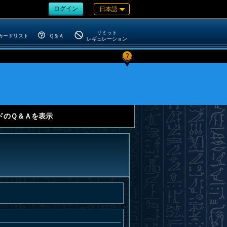
ログイン
日本語
リミット
カードリスト
Ｑ＆Ａ
レギュレーション
?
ドのＱ＆Ａを表示