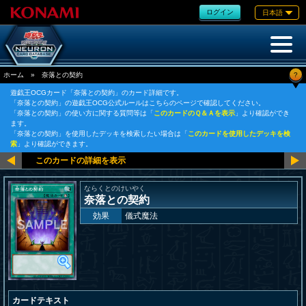
ログイン
日本語
?
ホーム
»
奈落との契約
遊戯王OCGカード「奈落との契約」のカード詳細です。
「奈落との契約」の遊戯王OCG公式ルールはこちらのページで確認してください。
「奈落との契約」の使い方に関する質問等は「
このカードのＱ＆Ａを表示
」より確認ができ
ます。
「奈落との契約」を使用したデッキを検索したい場合は「
このカードを使用したデッキを検
索
」より確認ができます。
ならくとのけいやく
奈落との契約
効果
儀式魔法
カードテキスト