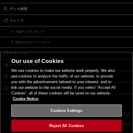
デッキ検索
トレンド
人気デッキランキング
注目カテゴリーランキング
マイデッキ
Our use of Cookies
マイカードリスト
We use cookies to make our website work properly. We also
use cookies to analyze the traffic of our website, to provide
Ｑ＆Ａ
you with the advertisement tailored to your interest, and to
link our website to the social media. If you select “Accept All
リミットレギュレーション
Cookies”, all of these cookies will be used on our website.
Cookie Notice
Cookies Settings
お問い合わせ
ご利用規約
サイトポリシー
Cookies Settings
©2026 Konami Digital Entertainment
Reject All Cookies