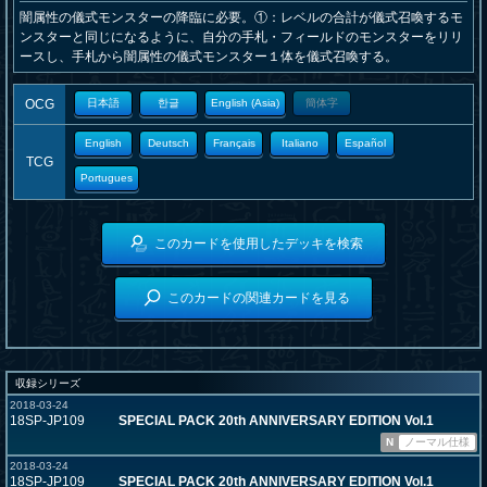
闇属性の儀式モンスターの降臨に必要。①：レベルの合計が儀式召喚するモ
ンスターと同じになるように、自分の手札・フィールドのモンスターをリリ
ースし、手札から闇属性の儀式モンスター１体を儀式召喚する。
OCG
日本語
한글
English (Asia)
簡体字
English
Deutsch
Français
Italiano
Español
TCG
Portugues
このカードを使用したデッキを検索
このカードの関連カードを見る
収録シリーズ
2018-03-24
18SP-JP109
SPECIAL PACK 20th ANNIVERSARY EDITION Vol.1
N
ノーマル仕様
2018-03-24
18SP-JP109
SPECIAL PACK 20th ANNIVERSARY EDITION Vol.1