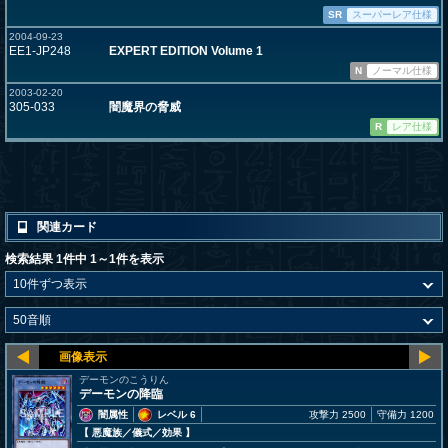
SR
スーパーレア仕様
2004-09-23
EE1-JP248
EXPERT EDITION Volume 1
N
ノーマル仕様
2003-02-20
305-033
闇魔界の脅威
R
レア仕様
関連カード
検索結果 1件中 1～1件を表示
デーモンのこうりん
デーモンの降臨
闇属性
レベル 6
攻撃力 2500
守備力 1200
【 悪魔族
／儀式／効果
】