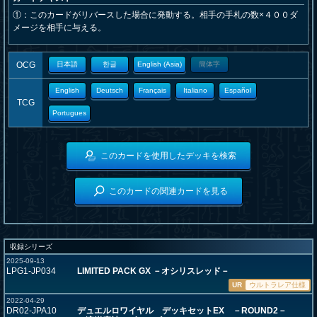
①：このカードがリバースした場合に発動する。相手の手札の数×４００ダ
メージを相手に与える。
OCG
日本語
한글
English (Asia)
簡体字
English
Deutsch
Français
Italiano
Español
TCG
Portugues
このカードを使用したデッキを検索
このカードの関連カードを見る
収録シリーズ
2025-09-13
LPG1-JP034
LIMITED PACK GX －オシリスレッド－
UR
ウルトラレア仕様
2022-04-29
DR02-JPA10
デュエルロワイヤル デッキセットEX －ROUND2－