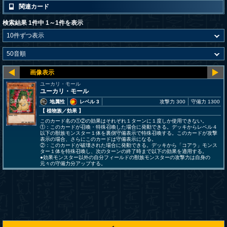
関連カード
検索結果 1件中 1～1件を表示
ユーカリ・モール
ユーカリ・モール
地属性
レベル 3
攻撃力 300
守備力 1300
【 植物族
／効果
】
このカード名の①②の効果はそれぞれ１ターンに１度しか使用できない。
①：このカードが召喚・特殊召喚した場合に発動できる。デッキからレベル４
以下の獣族モンスター１体を裏側守備表示で特殊召喚する。このカードが攻撃
表示の場合、さらにこのカードは守備表示になる。
②：このカードが破壊された場合に発動できる。デッキから「コアラ」モンス
ター１体を特殊召喚し、次のターンの終了時まで以下の効果を適用する。
●効果モンスター以外の自分フィールドの獣族モンスターの攻撃力は自身の
元々の守備力分アップする。