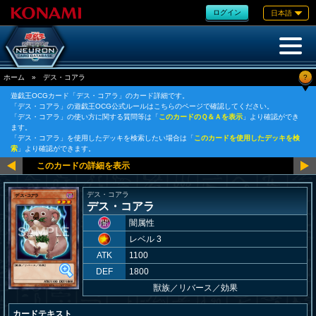
ログイン
日本語
?
ホーム
»
デス・コアラ
遊戯王OCGカード「デス・コアラ」のカード詳細です。
「デス・コアラ」の遊戯王OCG公式ルールはこちらのページで確認してください。
「デス・コアラ」の使い方に関する質問等は「
このカードのＱ＆Ａを表示
」より確認ができ
ます。
「デス・コアラ」を使用したデッキを検索したい場合は「
このカードを使用したデッキを検
索
」より確認ができます。
デス・コアラ
デス・コアラ
闇属性
レベル 3
ATK
1100
DEF
1800
獣族
／
リバース／効果
カードテキスト