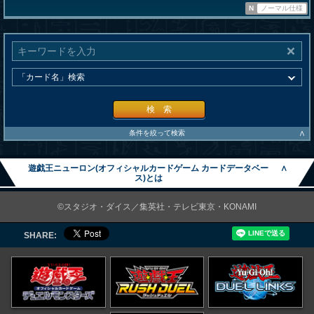
N
ノーマル仕様
検 索
∧
条件を絞って検索
遊戯王ニューロン(オフィシャルカードゲーム カードデータベー
∧
ス)とは
©スタジオ・ダイス／集英社・テレビ東京・KONAMI
SHARE: