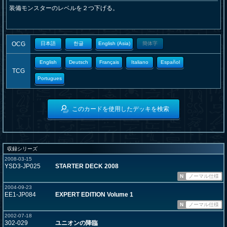
装備モンスターのレベルを２つ下げる。
OCG
日本語
한글
English (Asia)
簡体字
English
Deutsch
Français
Italiano
Español
TCG
Portugues
このカードを使用したデッキを検索
収録シリーズ
2008-03-15
YSD3-JP025
STARTER DECK 2008
N
ノーマル仕様
2004-09-23
EE1-JP084
EXPERT EDITION Volume 1
N
ノーマル仕様
2002-07-18
302-029
ユニオンの降臨