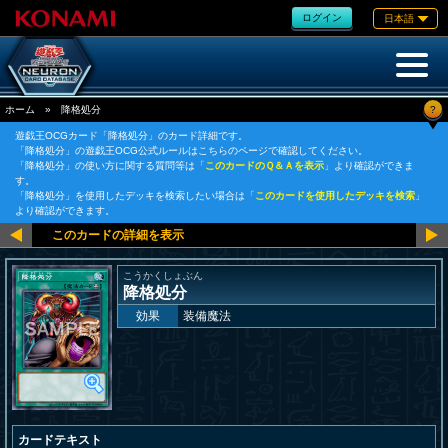
ログイン
日本語
?
ホーム
»
降格処分
遊戯王OCGカード「降格処分」のカード詳細です。
「降格処分」の遊戯王OCG公式ルールはこちらのページで確認してください。
「降格処分」の使い方に関する質問等は「
このカードのＱ＆Ａを表示
」より確認ができま
す。
「降格処分」を使用したデッキを検索したい場合は「
このカードを使用したデッキを検索
」
より確認ができます。
こうかくしょぶん
降格処分
効果
装備魔法
カードテキスト