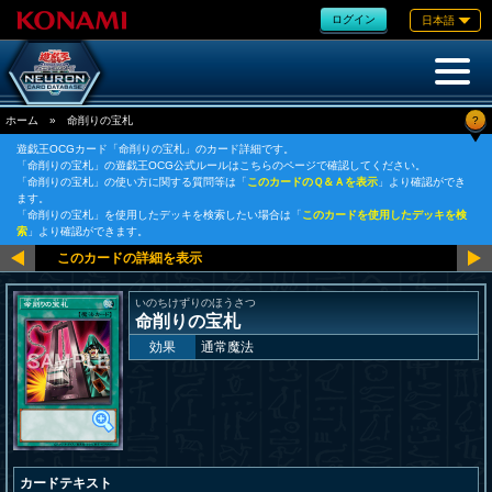
ログイン
日本語
?
ホーム
»
命削りの宝札
遊戯王OCGカード「命削りの宝札」のカード詳細です。
「命削りの宝札」の遊戯王OCG公式ルールはこちらのページで確認してください。
「命削りの宝札」の使い方に関する質問等は「
このカードのＱ＆Ａを表示
」より確認ができ
ます。
「命削りの宝札」を使用したデッキを検索したい場合は「
このカードを使用したデッキを検
索
」より確認ができます。
いのちけずりのほうさつ
命削りの宝札
効果
通常魔法
カードテキスト