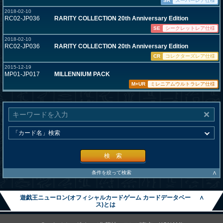
SR
スーパーレア仕様
2018-02-10
RC02-JP036
RARITY COLLECTION 20th Anniversary Edition
SE
シークレットレア仕様
2018-02-10
RC02-JP036
RARITY COLLECTION 20th Anniversary Edition
CR
コレクターズレア仕様
2015-12-19
MP01-JP017
MILLENNIUM PACK
M+UR
ミレニアムウルトラレア仕様
検 索
∧
条件を絞って検索
遊戯王ニューロン(オフィシャルカードゲーム カードデータベー
∧
ス)とは