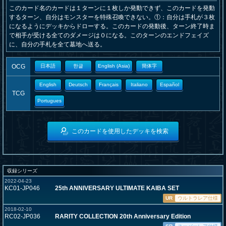
このカード名のカードは１ターンに１枚しか発動できず、このカードを発動
するターン、自分はモンスターを特殊召喚できない。①：自分は手札が３枚
になるようにデッキからドローする。このカードの発動後、ターン終了時ま
で相手が受ける全てのダメージは０になる。このターンのエンドフェイズ
に、自分の手札を全て墓地へ送る。
OCG
日本語
한글
English (Asia)
簡体字
English
Deutsch
Français
Italiano
Español
TCG
Portugues
このカードを使用したデッキを検索
収録シリーズ
2022-04-23
KC01-JP046
25th ANNIVERSARY ULTIMATE KAIBA SET
UR
ウルトラレア仕様
2018-02-10
RC02-JP036
RARITY COLLECTION 20th Anniversary Edition