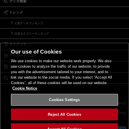
デッキ検索
トレンド
人気デッキランキング
注目カテゴリーランキング
マイデッキ
Our use of Cookies
マイカードリスト
We use cookies to make our website work properly. We also
use cookies to analyze the traffic of our website, to provide
Ｑ＆Ａ
you with the advertisement tailored to your interest, and to
link our website to the social media. If you select “Accept All
リミットレギュレーション
Cookies”, all of these cookies will be used on our website.
Cookie Notice
Cookies Settings
お問い合わせ
ご利用規約
サイトポリシー
Cookies Settings
©2026 Konami Digital Entertainment
Reject All Cookies