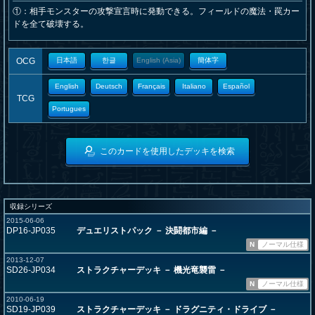
①：相手モンスターの攻撃宣言時に発動できる。フィールドの魔法・罠カー
ドを全て破壊する。
OCG
日本語
한글
English (Asia)
簡体字
English
Deutsch
Français
Italiano
Español
TCG
Portugues
このカードを使用したデッキを検索
収録シリーズ
2015-06-06
DP16-JP035
デュエリストパック － 決闘都市編 －
N
ノーマル仕様
2013-12-07
SD26-JP034
ストラクチャーデッキ － 機光竜襲雷 －
N
ノーマル仕様
2010-06-19
SD19-JP039
ストラクチャーデッキ － ドラグニティ・ドライブ －