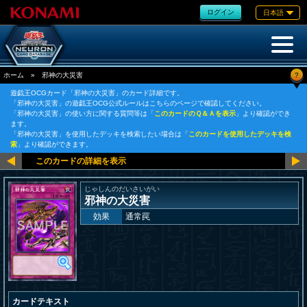
ログイン
日本語
?
ホーム
»
邪神の大災害
遊戯王OCGカード「邪神の大災害」のカード詳細です。
「邪神の大災害」の遊戯王OCG公式ルールはこちらのページで確認してください。
「邪神の大災害」の使い方に関する質問等は「
このカードのＱ＆Ａを表示
」より確認ができ
ます。
「邪神の大災害」を使用したデッキを検索したい場合は「
このカードを使用したデッキを検
索
」より確認ができます。
じゃしんのだいさいがい
邪神の大災害
効果
通常罠
カードテキスト