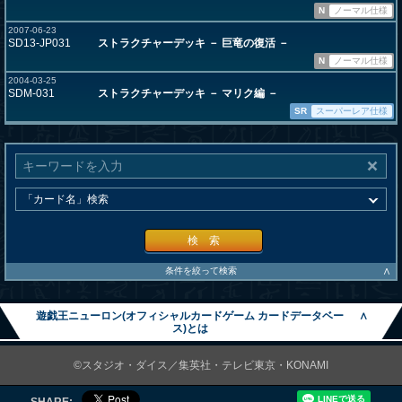
N
ノーマル仕様
2007-06-23
SD13-JP031
ストラクチャーデッキ － 巨竜の復活 －
N
ノーマル仕様
2004-03-25
SDM-031
ストラクチャーデッキ － マリク編 －
SR
スーパーレア仕様
検 索
∧
条件を絞って検索
遊戯王ニューロン(オフィシャルカードゲーム カードデータベー
∧
ス)とは
©スタジオ・ダイス／集英社・テレビ東京・KONAMI
SHARE: