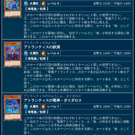
水属性
レベル 5
攻撃力 2100
守備力 1400
【 海竜族
／効果
】
このカード名の①③の効果はそれぞれ１ターンに１度しか使用できない。
①：このカードを手札から捨てて発動できる。デッキから「竜都アトランティ
ス」のカード名が記された魔法・罠カード１枚を手札に加える。
②：このカードはモンスターゾーンに存在する限り、カード名を「海」として
扱う。
③：このカードが墓地に存在し、自分フィールドに「海」が存在する場合に発
動できる。このカードを特殊召喚する。
アトランティスのようか
アトランティスの妖渦
水属性
レベル 4
攻撃力 1400
守備力 1800
【 海竜族
／効果
】
このカード名の①③の効果はそれぞれ１ターンに１度しか使用できない。
①：このカードが召喚・特殊召喚した場合に発動できる。「アトランティスの
妖渦」を除く、「竜都アトランティス」のカード名が記されたカード１枚をデ
ッキから墓地へ送る。
②：このカードはモンスターゾーンに存在する限り、カード名を「海」として
扱う。
③：このカードが墓地へ送られた場合、自分フィールドに「海」が存在してい
れば発動できる。手札から水属性モンスター１体を特殊召喚する。
アトランティスのりゅうしん－ダイダロス
アトランティスの竜神－ダイダロス
水属性
レベル 7
攻撃力 2600
守備力 1500
【 海竜族
／効果
】
このカード名の①③の効果はそれぞれ１ターンに１度しか使用できない。
①：自分フィールドに「竜都アトランティス」か「海」が存在する場合に発動
できる。このカードを手札から特殊召喚する。
②：このカードはモンスターゾーンに存在する限り、カード名を「海」として
扱う。