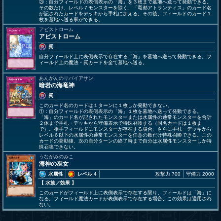
③：自分フィールドの表側表示の「海」を３枚まで墓地へ送って発動できる。
その数だけ、レベル７モンスターを除く、「竜都アトランティス」のカード名
が記されたカードをデッキから手札に加える。その後、フィールドのカード１
枚を墓地へ送る事ができる。
アビストローム
アビストローム
罠
自分フィールド上に表側表示で存在する「海」を墓地へ送って発動できる。フ
ィールド上の魔法・罠カードを全て墓地へ送る。
あんがんのリバイアサン
暗岩の海竜神
罠
このカード名のカードは１ターンに１枚しか発動できない。
①：自分フィールドの表側表示の「海」１枚を墓地へ送って発動できる。
「海」のカード名が記されたモンスターまたは水属性の通常モンスターを合計
２体まで手札・デッキから守備表示で特殊召喚する（同名カードは１枚ま
で）。相手フィールドにモンスターが存在する場合、さらに手札・デッキから
レベル６以下の水属性の通常モンスターを任意の数だけ特殊召喚できる。この
カードの発動後、次の自分ターンの終了時まで自分は水属性モンスターしか特
殊召喚できない。
うながみのみこ
海神の巫女
水属性
レベル 4
攻撃力 700
守備力 2000
【 水族
／効果
】
このカードがフィールド上に表側表示で存在する限り、フィールドは「海」に
なる。フィールド魔法カードが表側表示で存在する場合、この効果は適用され
ない。