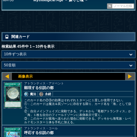
MA-30
Mythological Age － 蘇りし魂 －
N
ノーマル仕様
関連カード
検索結果 45件中 1～10件を表示
アトランティス・アドベント
顕現する伝説の都
魔法
永続
このカード名の②③の効果はそれぞれ１ターンに１度しか使用できない。
①：このカードは魔法＆罠ゾーンに存在する限り、カード名を「海」として扱
う。
②：自分メインフェイズに発動できる。デッキから「竜都アトランティス」か
「海」１枚を自分のフィールドゾーンに表側表示で置く。
③：このカードが墓地へ送られた場合に発動できる。デッキから海竜族・レベ
ル７モンスター１体を手札に加える。
アトランティス・コール
呼応する伝説の都