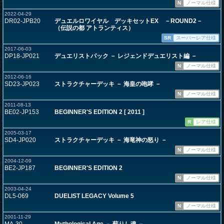
N
ノーマル仕様
2022-04-29
DR02-JPB20
デュエルロワイヤル デッキセットEX －ROUND2－
（伝説の都 アトランティス）
SR
スーパーレア仕様
2017-06-03
DP18-JP021
デュエリストパック － レジェンドデュエリスト編 －
N
ノーマル仕様
2012-06-16
SD23-JP023
ストラクチャーデッキ － 海皇の咆哮 －
N
ノーマル仕様
2011-08-13
BE02-JP153
BEGINNER'S EDITION 2 [ 2011 ]
R
レア仕様
2005-03-17
SD4-JP020
ストラクチャーデッキ － 海竜神の怒り －
N
ノーマル仕様
2004-12-09
BE2-JP187
BEGINNER'S EDITION 2
N
ノーマル仕様
2003-04-24
DL5-069
DUELIST LEGACY Volume 5
N
ノーマル仕様
2001-11-29