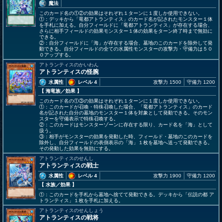
魔法
このカード名の①②の効果はそれぞれ１ターンに１度しか使用できない。
①：デッキから「竜都アトランティス」のカード名が記されたモンスター１体
を手札に加える。自分フィールドに「竜都アトランティス」が存在する場合、
さらに相手フィールドの効果モンスター１体の効果をターン終了時まで無効に
できる。
②：自分フィールドに「海」が存在する場合、墓地のこのカードを除外して発
動できる。自分フィールドの全ての水属性モンスターの攻撃力・守備力は５０
０アップする。
アトランティスのかいわん
アトランティスの怪腕
水属性
レベル 4
攻撃力 1500
守備力 1200
【 海竜族
／効果
】
このカード名の①③の効果はそれぞれ１ターンに１度しか使用できない。
①：このカードが召喚・特殊召喚した場合、「竜都アトランティス」のカード
名が記された自分の墓地のモンスター１体を対象として発動できる。そのモン
スターを守備表示で特殊召喚する。
②：このカードはモンスターゾーンに存在する限り、カード名を「海」として
扱う。
③：相手がモンスターの効果を発動した時、フィールド・墓地のこのカードを
除外し、自分フィールドの表側表示の「海」１枚を墓地へ送って発動できる。
その発動した効果を無効にする。
アトランティスのせんし
アトランティスの戦士
水属性
レベル 4
攻撃力 1900
守備力 1200
【 水族
／効果
】
①：このカードを手札から墓地へ捨てて発動できる。デッキから「伝説の都 ア
トランティス」１枚を手札に加える。
アトランティスのせんしょう
アトランティスの戦将