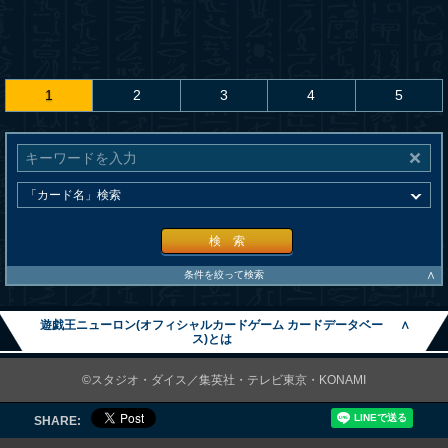
1
2
3
4
5
検 索
∧
条件を絞って検索
遊戯王ニューロン(オフィシャルカードゲーム カードデータベー
∧
ス)とは
©スタジオ・ダイス／集英社・テレビ東京・KONAMI
SHARE: