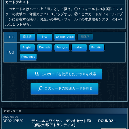
カードテキスト
このカード名はルール上「海」として扱う。①：フィールドの水属性モンス
ターの攻撃力・守備力は２００アップする。②：このカードがフィールドゾ
ーンに存在する限り、お互いの手札・フィールドの水属性モンスターのレベ
ルは１つ下がる。
OCG
日本語
한글
English (Asia)
簡体字
English
Deutsch
Français
Italiano
Español
TCG
Portugues
このカードを使用したデッキを検索
このカードの関連カードを見る
収録シリーズ
2022-04-29
DR02-JPB20
デュエルロワイヤル デッキセットEX －ROUND2－
（伝説の都 アトランティス）