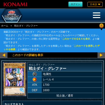
ログイン
日本語
?
ホーム
»
戦士ダイ・グレファー
遊戯王OCGカード「戦士ダイ・グレファー」のカード詳細です。
「戦士ダイ・グレファー」の遊戯王OCG公式ルールはこちらのページで確認してください。
「戦士ダイ・グレファー」の使い方に関する質問等は「
このカードのＱ＆Ａを表示
」より確
認ができます。
「戦士ダイ・グレファー」を使用したデッキを検索したい場合は「
このカードを使用したデ
ッキを検索
」より確認ができます。
せんしダイ・グレファー
戦士ダイ・グレファー
地属性
レベル 4
ATK
1700
DEF
1600
戦士族
／
通常
カードテキスト