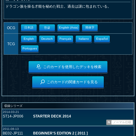
ドラゴン族を操る才能を秘めた戦士。過去は謎に包まれている。
OCG
日本語
한글
English (Asia)
簡体字
English
Deutsch
Français
Italiano
Español
TCG
Portugues
このカードを使用したデッキを検索
このカードの関連カードを見る
収録シリーズ
2014-03-21
ST14-JP006
STARTER DECK 2014
N
ノーマル仕様
2011-08-13
BE02-JP111
BEGINNER'S EDITION 2 [ 2011 ]