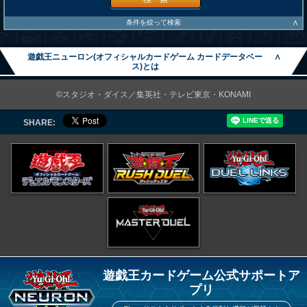
∧
条件を絞って検索
遊戯王ニューロン(オフィシャルカードゲーム カードデータベー
∧
ス)とは
©スタジオ・ダイス／集英社・テレビ東京・KONAMI
SHARE:
遊戯王カードゲーム公式サポートア
プリ