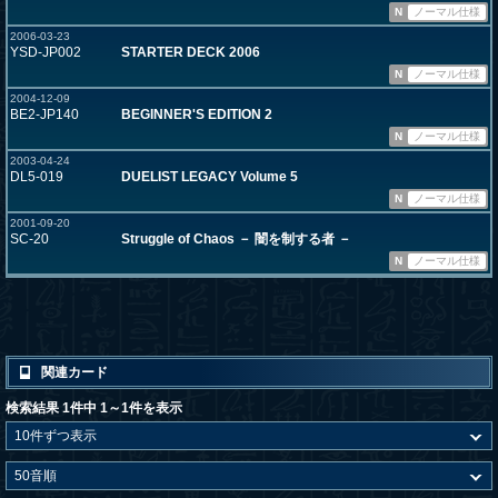
N
ノーマル仕様
2006-03-23
YSD-JP002
STARTER DECK 2006
N
ノーマル仕様
2004-12-09
BE2-JP140
BEGINNER'S EDITION 2
N
ノーマル仕様
2003-04-24
DL5-019
DUELIST LEGACY Volume 5
N
ノーマル仕様
2001-09-20
SC-20
Struggle of Chaos － 闇を制する者 －
N
ノーマル仕様
関連カード
検索結果 1件中 1～1件を表示