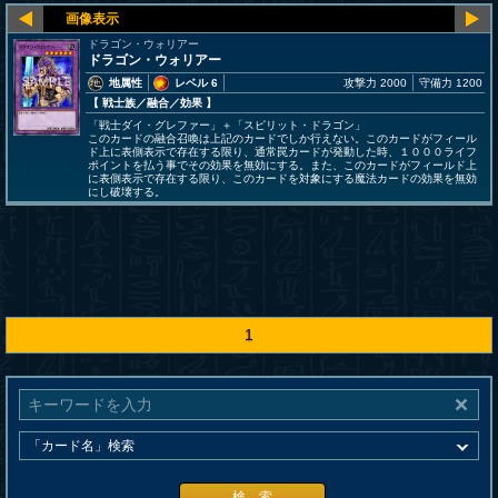
ドラゴン・ウォリアー
ドラゴン・ウォリアー
地属性
レベル 6
攻撃力 2000
守備力 1200
【 戦士族
／融合／効果
】
「戦士ダイ・グレファー」＋「スピリット・ドラゴン」
このカードの融合召喚は上記のカードでしか行えない。このカードがフィール
ド上に表側表示で存在する限り、通常罠カードが発動した時、１０００ライフ
ポイントを払う事でその効果を無効にする。また、このカードがフィールド上
に表側表示で存在する限り、このカードを対象にする魔法カードの効果を無効
にし破壊する。
1
検 索