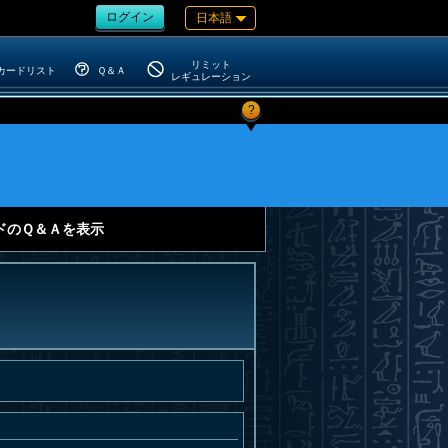
ログイン
日本語
リミット
カードリスト
Ｑ＆Ａ
レギュレーション
?
ドのＱ＆Ａを表示