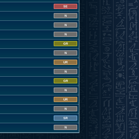
SE
N
N
N
GR
N
UR
N
GR
N
UR
N
SR
N