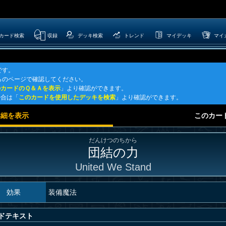
カード検索
収録
デッキ検索
トレンド
マイデッキ
マイ
です。
らのページで確認してください。
のカードのＱ＆Ａを表示
」より確認ができます。
場合は「
このカードを使用したデッキを検索
」より確認ができます。
詳細を表示
このカー
だんけつのちから
団結の力
United We Stand
効果
装備魔法
ドテキスト