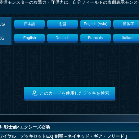
装備モンスターの攻撃力・守備力は、自分フィールドの表側表示モンス
CG
日本語
한글
English (Asia)
簡体字
CG
English
Deutsch
Français
Italiano
このカードを使用したデッキを検索
キ 戦士族×エクシーズ召喚
ワイヤル デッキセットEX[ 剣聖－ネイキッド・ギア・フリード ]