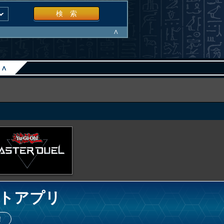
検 索
∧
∧
トアプリ
！