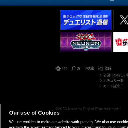
Top
カード検索
収録
公開日の新しい
カテゴリー順
カード誕生日
©2026 Konami Digital Entertainment
Our use of Cookies
We use cookies to make our website work properly. We also use cookies t
you with the advertisement tailored to your interest, and to link our webs