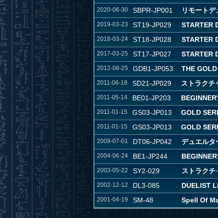
2020-06-30
SBPR-JP001
リモートデ
2019-03-23
ST19-JP029
STARTER 
2018-03-24
ST18-JP028
STARTER 
2017-03-25
ST17-JP027
STARTER 
2012-08-25
GDB1-JP053
THE GOLD
2011-06-18
SD21-JP029
ストラクチ
2011-05-14
BE01-JP203
BEGINNER'S
2011-01-15
GS03-JP013
GOLD SERI
2011-01-15
GS03-JP013
GOLD SERI
2009-07-01
DT06-JP042
デュエルタ
2004-06-24
BE1-JP244
BEGINNER'
2003-05-22
SY2-029
ストラクチャー
2002-12-12
DL3-085
DUELIST L
2001-04-19
SM-48
Spell Of