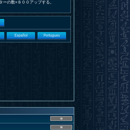
ターの数×８００アップする。
Español
Portugues
N
N