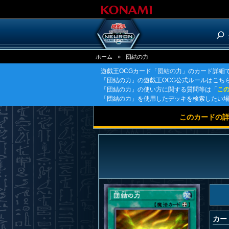
ホーム
»
団結の力
遊戯王OCGカード「団結の力」のカード詳細
「団結の力」の遊戯王OCG公式ルールはこち
「団結の力」の使い方に関する質問等は「
こ
「団結の力」を使用したデッキを検索したい
このカードの
カー