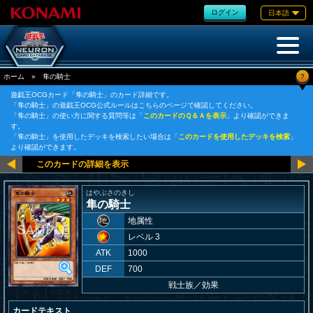
ログイン
日本語
?
ホーム
»
隼の騎士
遊戯王OCGカード「隼の騎士」のカード詳細です。
「隼の騎士」の遊戯王OCG公式ルールはこちらのページで確認してください。
「隼の騎士」の使い方に関する質問等は「
このカードのＱ＆Ａを表示
」より確認ができま
す。
「隼の騎士」を使用したデッキを検索したい場合は「
このカードを使用したデッキを検索
」
より確認ができます。
はやぶさのきし
隼の騎士
地属性
レベル 3
ATK
1000
DEF
700
戦士族
／
効果
カードテキスト