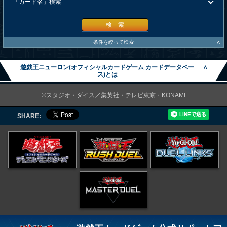
検 索
∧
条件を絞って検索
遊戯王ニューロン(オフィシャルカードゲーム カードデータベー
∧
ス)とは
©スタジオ・ダイス／集英社・テレビ東京・KONAMI
SHARE: