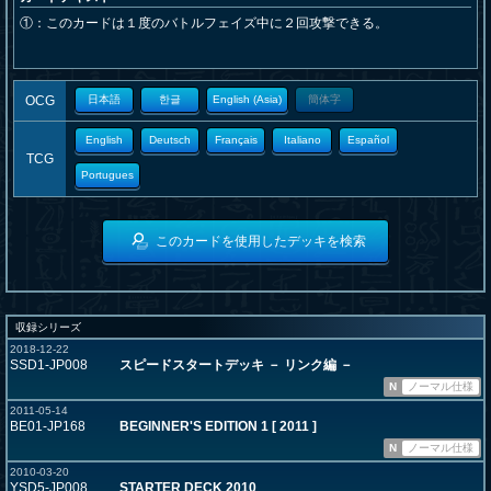
①：このカードは１度のバトルフェイズ中に２回攻撃できる。
OCG
日本語
한글
English (Asia)
簡体字
English
Deutsch
Français
Italiano
Español
TCG
Portugues
このカードを使用したデッキを検索
収録シリーズ
2018-12-22
SSD1-JP008
スピードスタートデッキ － リンク編 －
N
ノーマル仕様
2011-05-14
BE01-JP168
BEGINNER'S EDITION 1 [ 2011 ]
N
ノーマル仕様
2010-03-20
YSD5-JP008
STARTER DECK 2010