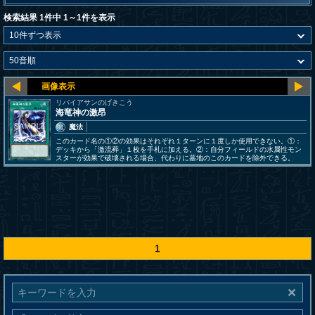
検索結果 1件中 1～1件を表示
リバイアサンのげきこう
海竜神の激昂
魔法
このカード名の①②の効果はそれぞれ１ターンに１度しか使用できない。①：
デッキから「激流葬」１枚を手札に加える。②：自分フィールドの水属性モン
スターが効果で破壊される場合、代わりに墓地のこのカードを除外できる。
1