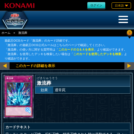
ログイン
日本語
?
ホーム
»
激流葬
遊戯王OCGカード「激流葬」のカード詳細です。
「激流葬」の遊戯王OCG公式ルールはこちらのページで確認してください。
「激流葬」の使い方に関する質問等は「
このカードのＱ＆Ａを表示
」より確認ができます。
「激流葬」を使用したデッキを検索したい場合は「
このカードを使用したデッキを検索
」よ
り確認ができます。
げきりゅうそう
激流葬
効果
通常罠
カードテキスト