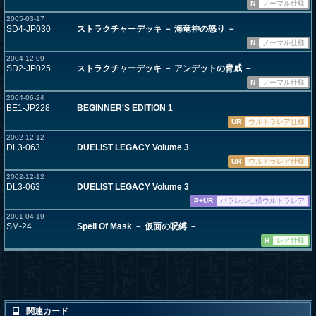
N
ノーマル仕様
2005-03-17
SD4-JP030
ストラクチャーデッキ － 海竜神の怒り －
N
ノーマル仕様
2004-12-09
SD2-JP025
ストラクチャーデッキ － アンデットの脅威 －
N
ノーマル仕様
2004-06-24
BE1-JP228
BEGINNER'S EDITION 1
UR
ウルトラレア仕様
2002-12-12
DL3-063
DUELIST LEGACY Volume 3
UR
ウルトラレア仕様
2002-12-12
DL3-063
DUELIST LEGACY Volume 3
P+UR
パラレル仕様ウルトラレア
2001-04-19
SM-24
Spell Of Mask － 仮面の呪縛 －
R
レア仕様
関連カード