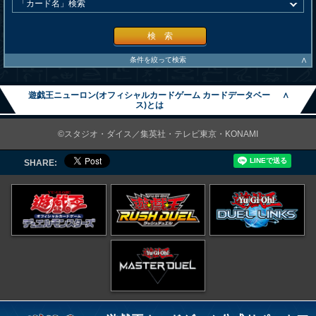
検 索
∧
条件を絞って検索
遊戯王ニューロン(オフィシャルカードゲーム カードデータベー
∧
ス)とは
©スタジオ・ダイス／集英社・テレビ東京・KONAMI
SHARE: