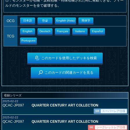
①：モンスターが召喚・反転召喚・特殊召喚された時に発動できる。フィー
ルドのモンスターを全て破壊する。
OCG
日本語
한글
English (Asia)
簡体字
English
Deutsch
Français
Italiano
Español
TCG
Portugues
このカードを使用したデッキを検索
このカードの関連カードを見る
収録シリーズ
2025-02-22
QCAC-JP097
QUARTER CENTURY ART COLLECTION
SR
スーパーレア仕様
2025-02-22
QCAC-JP097
QUARTER CENTURY ART COLLECTION
SE
シークレットレア仕様