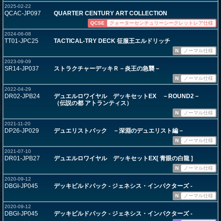
2025-02-22
QCAC-JP097
QUARTER CENTURY ART COLLECTION
QCSE
クォーターセンチュリーシークレットレア仕様
2024-06-08
TT01-JPC25
TACTICAL-TRY DECK 征服王エルドリッチ
N
ノーマル仕様
2023-09-09
SR14-JP037
ストラクチャーデッキＲ－炎王の急襲－
N
ノーマル仕様
2022-04-29
DR02-JPB24
デュエルロワイヤル デッキセットEX －ROUND2－
（伝説の都 アトランティス）
N
ノーマル仕様
2021-11-20
DP26-JP029
デュエリストパック －深淵のデュエリスト編－
N
ノーマル仕様
2021-07-10
DR01-JPB27
デュエルロワイヤル デッキセットEX[ 青眼の白龍 ]
N
ノーマル仕様
2020-09-12
DBGI-JP045
デッキビルドパック - ジェネシス・インパクターズ -
N
ノーマル仕様
2020-09-12
DBGI-JP045
デッキビルドパック - ジェネシス・インパクターズ -