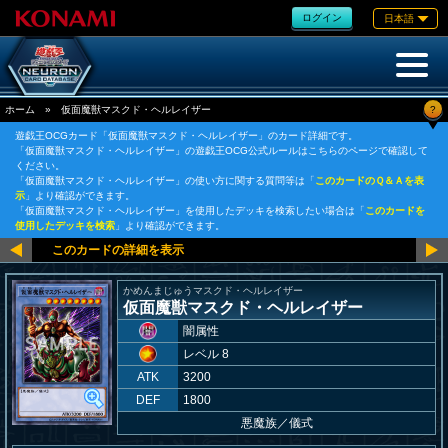
ログイン
日本語
?
ホーム
»
仮面魔獣マスクド・ヘルレイザー
遊戯王OCGカード「仮面魔獣マスクド・ヘルレイザー」のカード詳細です。
「仮面魔獣マスクド・ヘルレイザー」の遊戯王OCG公式ルールはこちらのページで確認して
ください。
「仮面魔獣マスクド・ヘルレイザー」の使い方に関する質問等は「
このカードのＱ＆Ａを表
示
」より確認ができます。
「仮面魔獣マスクド・ヘルレイザー」を使用したデッキを検索したい場合は「
このカードを
使用したデッキを検索
」より確認ができます。
かめんまじゅうマスクド・ヘルレイザー
仮面魔獣マスクド・ヘルレイザー
闇属性
レベル 8
ATK
3200
DEF
1800
悪魔族
／
儀式