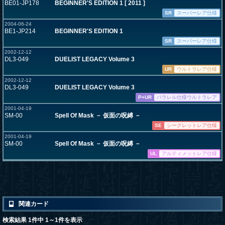
BE01-JP178
BEGINNER'S EDITION 1 [ 2011 ]
SR
スーパーレア仕様
2004-06-24
BE1-JP214
BEGINNER'S EDITION 1
SR
スーパーレア仕様
2002-12-12
DL3-049
DUELIST LEGACY Volume 3
UR
ウルトラレア仕様
2002-12-12
DL3-049
DUELIST LEGACY Volume 3
P+UR
パラレル仕様ウルトラレア
2001-04-19
SM-00
Spell Of Mask － 仮面の呪縛 －
SE
シークレットレア仕様
2001-04-19
SM-00
Spell Of Mask － 仮面の呪縛 －
UL
アルティメットレア仕様
関連カード
検索結果 1件中 1～1件を表示