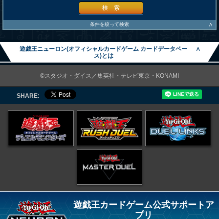
検 索
∧
条件を絞って検索
遊戯王ニューロン(オフィシャルカードゲーム カードデータベー
∧
ス)とは
©スタジオ・ダイス／集英社・テレビ東京・KONAMI
SHARE:
遊戯王カードゲーム公式サポートア
プリ