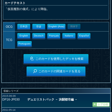
カードテキスト
「仮面魔獣の儀式」により降臨。
OCG
日本語
한글
English (Asia)
簡体字
English
Deutsch
Français
Italiano
Español
TCG
Portugues
このカードを使用したデッキを検索
このカードの関連カードを見る
収録シリーズ
2015-06-06
DP16-JP030
デュエリストパック － 決闘都市編 －
R
レア仕様
2011-05-14