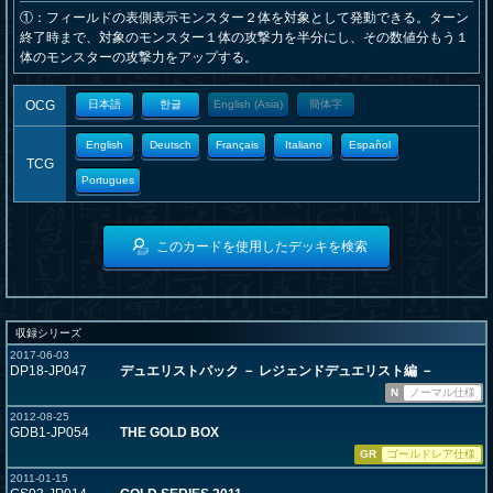
①：フィールドの表側表示モンスター２体を対象として発動できる。ターン
終了時まで、対象のモンスター１体の攻撃力を半分にし、その数値分もう１
体のモンスターの攻撃力をアップする。
OCG
日本語
한글
English (Asia)
簡体字
English
Deutsch
Français
Italiano
Español
TCG
Portugues
このカードを使用したデッキを検索
収録シリーズ
2017-06-03
DP18-JP047
デュエリストパック － レジェンドデュエリスト編 －
N
ノーマル仕様
2012-08-25
GDB1-JP054
THE GOLD BOX
GR
ゴールドレア仕様
2011-01-15