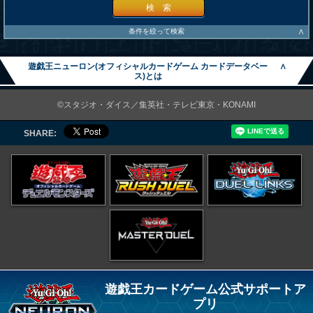
検 索
∧
条件を絞って検索
遊戯王ニューロン(オフィシャルカードゲーム カードデータベー
∧
ス)とは
©スタジオ・ダイス／集英社・テレビ東京・KONAMI
SHARE:
遊戯王カードゲーム公式サポートア
プリ