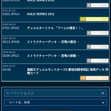
GS03-JP014
GOLD SERIES 2011
N
ノーマル仕様
2011-01-15
GS03-JP014
GOLD SERIES 2011
GR
ゴールドレア仕様
2008-06-24
DT02-JP042
デュエルターミナル 「ワームの侵攻！！」
N
ノーマル仕様
2007-06-23
SD13-JP028
ストラクチャーデッキ － 巨竜の復活 －
N
ノーマル仕様
2006-06-22
SD09-JP021
ストラクチャーデッキ － 恐竜の鼓動 －
N
ノーマル仕様
2000-12-07
G4-08
遊戯王デュエルモンスターズ4 最強決闘者戦記 海馬デッキ 同
梱カード
UR
ウルトラレア仕様