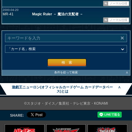
N
ノーマル仕様
2000-04-20
MR-41
Magic Ruler － 魔法の支配者 －
N
ノーマル仕様
検 索
∧
条件を絞って検索
遊戯王ニューロン(オフィシャルカードゲーム カードデータベー
∧
ス)とは
©スタジオ・ダイス／集英社・テレビ東京・KONAMI
SHARE: