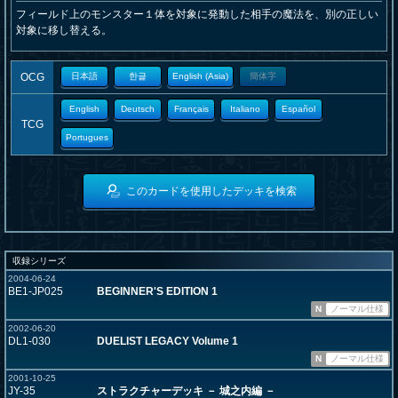
フィールド上のモンスター１体を対象に発動した相手の魔法を、別の正しい
対象に移し替える。
OCG
日本語
한글
English (Asia)
簡体字
English
Deutsch
Français
Italiano
Español
TCG
Portugues
このカードを使用したデッキを検索
収録シリーズ
2004-06-24
BE1-JP025
BEGINNER'S EDITION 1
N
ノーマル仕様
2002-06-20
DL1-030
DUELIST LEGACY Volume 1
N
ノーマル仕様
2001-10-25
JY-35
ストラクチャーデッキ － 城之内編 －