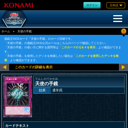
ログイン
日本語
?
ホーム
»
天使の手鏡
遊戯王OCGカード「天使の手鏡」のカード詳細です。
「天使の手鏡」の遊戯王OCG公式ルールはこちらのページで確認してください。
「天使の手鏡」の使い方に関する質問等は「
このカードのＱ＆Ａを表示
」より確認ができま
す。
「天使の手鏡」を使用したデッキを検索したい場合は「
このカードを使用したデッキを検
索
」より確認ができます。
てんしのてかがみ
天使の手鏡
効果
通常罠
カードテキスト