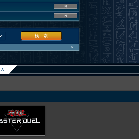
N
N
検 索
∧
∧