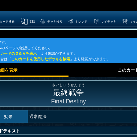
カード検索
収録
デッキ検索
トレンド
マイデッキ
マイ
です。
らのページで確認してください。
のカードのＱ＆Ａを表示
」より確認ができます。
場合は「
このカードを使用したデッキを検索
」より確認ができます。
詳細を表示
このカー
さいしゅうせんそう
最終戦争
Final Destiny
効果
通常魔法
ドテキスト