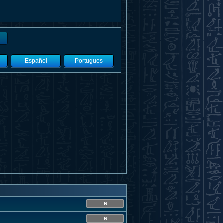
。
Español
Portugues
N
N