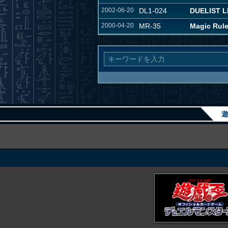
2002-06-20
DL1-024
DUELIST L
2000-04-20
MR-35
Magic Ru
遊