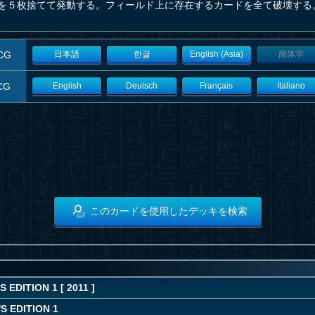
を５枚捨てて発動する。フィールド上に存在するカードを全て破壊する
CG
日本語
한글
English (Asia)
簡体字
CG
English
Deutsch
Français
Italiano
このカードを使用したデッキを検索
 EDITION 1 [ 2011 ]
S EDITION 1