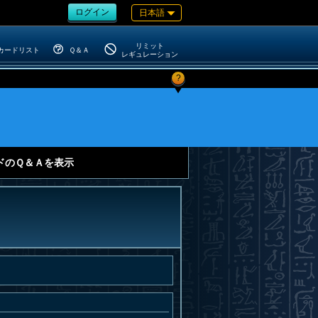
ログイン
日本語
リミット
カードリスト
Ｑ＆Ａ
レギュレーション
?
ドのＱ＆Ａを表示