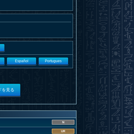
Español
Portugues
ドを見る
N
UR