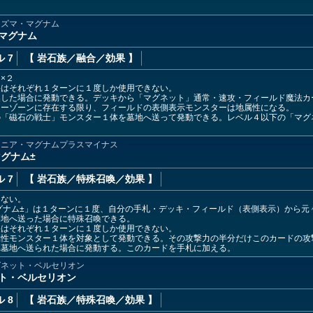
ラズマ・マグナム
マグナム
 7
【 岩石族
／融合／効果
】
×２
果はそれぞれ１ターンに１度しか使用できない。
喚した場合に発動できる。デッキから「マグネット」通常・速攻・フィールド魔法カ
ターゾーンに存在する限り、フィールドの表側表示モンスターは地属性になる。
の「磁石の戦士」モンスター１体を墓地へ送って発動できる。レベル４以下の「マグ
リニア・マグナムプラスマイナス
グナム±
 7
【 岩石族
／特殊召喚／効果
】
きない。
グナム±」は１ターンに１度、自分の手札・デッキ・フィールド（表側表示）から元
墓地へ送った場合に特殊召喚できる。
果はそれぞれ１ターンに１度しか使用できない。
属性モンスター１体を対象として発動できる。その攻撃力の半分だけこのカードの攻
れ墓地へ送られた場合に発動する。このカードを手札に加える。
グネット・ベルセリオン
ト・ベルセリオン
 8
【 岩石族
／特殊召喚／効果
】