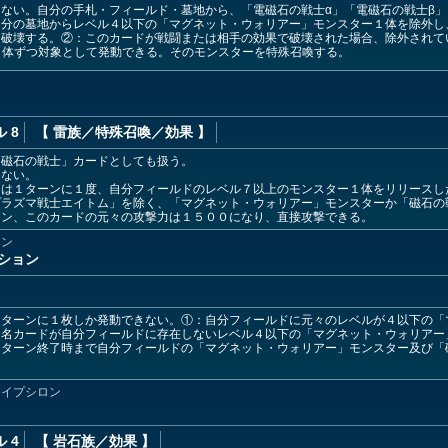
ない。自分の手札・フィールド・墓地から、「電磁石の戦士α」「電磁石の戦士β」
自分の墓地からレベル４以下の「マグネット・ウォリアー」モンスター１体を除外し
を破壊する。②：このカードが戦闘または相手の効果で破壊された場合、除外されて
１体ずつ対象として発動できる。そのモンスターを特殊召喚する。
 8
【 雷族
／特殊召喚／効果
】
「磁石の戦士」カードとしても扱う。
きない。
」は１ターンに１度、自分フィールドのレベル７以上のモンスター１体をリリースし
プラズマ戦士エイトム」を除く、「マグネット・ウォリアー」モンスターか「磁石の
ーン、このカードの元々の攻撃力は１５００になり、直接攻撃できる。
ョン
ション
１ターンに１枚しか発動できない。①：自分フィールドに元々のレベルが４以下の「
同名カードが自分フィールドに存在しないレベル４以下の「マグネット・ウォリアー
、ターン終了時まで自分フィールドの「マグネット・ウォリアー」モンスター及び「
・イプシロン
 4
【 岩石族
／効果
】