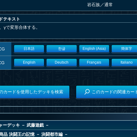
岩石族
／
通常
ドテキスト
β、γで変形合体する。
CG
日本語
한글
English (Asia)
簡体字
CG
English
Deutsch
Français
Italiano
のカードを使用したデッキを検索
このカードの関連カー
ーデッキ － 武藤遊戯 －
商品 決闘王の記憶 － 決闘都市編 －