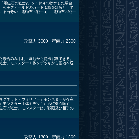
「電磁石の戦士γ」を１体ずつ除外した場合
、相手フィールドのカード１枚を対象として
いる自分の「電磁石の戦士α」「電磁石の戦士
攻撃力 3000
守備力 2500
た場合のみ手札・墓地から特殊召喚できる。
戦士」モンスター１体をデッキから墓地へ送
マグネット・ウォリアー」モンスターが存在
」モンスター１体をデッキから特殊召喚す
磁石の戦士」モンスターは、戦闘及び相手の
攻撃力 1300
守備力 1500