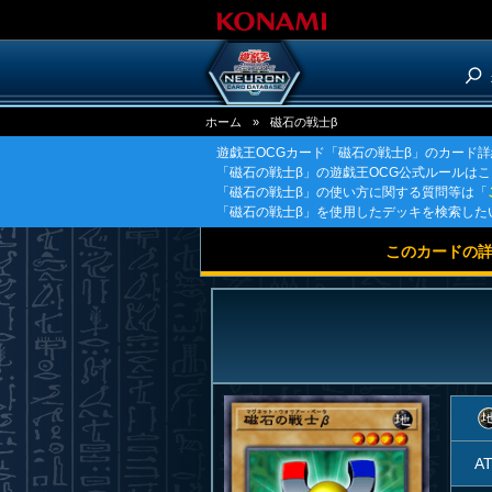
ホーム
»
磁石の戦士β
遊戯王OCGカード「磁石の戦士β」のカード
「磁石の戦士β」の遊戯王OCG公式ルールは
「磁石の戦士β」の使い方に関する質問等は「
「磁石の戦士β」を使用したデッキを検索した
このカードの
A