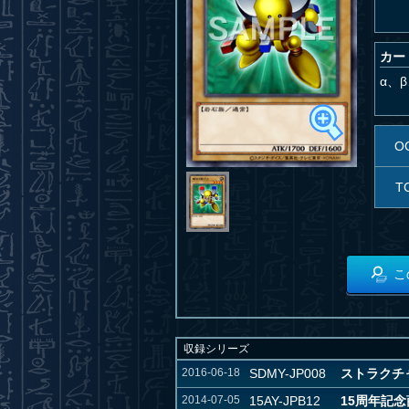
カー
α、
O
T
こ
収録シリーズ
2016-06-18
SDMY-JP008
ストラクチャ
2014-07-05
15AY-JPB12
15周年記念