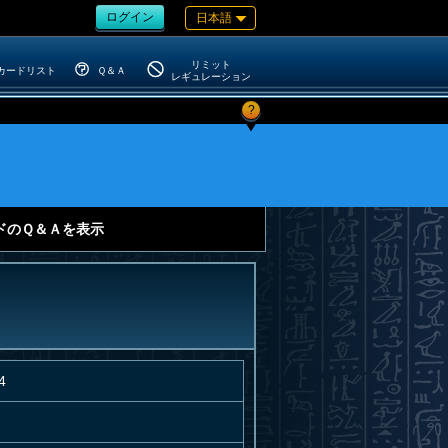
ログイン
日本語
リミット
カードリスト
Ｑ＆Ａ
レギュレーション
?
ドのＱ＆Ａを表示
4