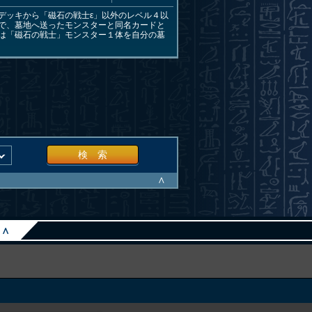
デッキから「磁石の戦士ε」以外のレベル４以
で、墓地へ送ったモンスターと同名カードと
は「磁石の戦士」モンスター１体を自分の墓
検 索
∧
∧