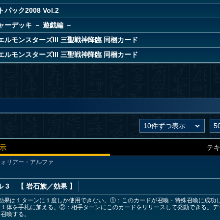
ック2008 Vol.2
ーデッキ － 遊戯編 －
ルモンスターズIII 三聖戦神降臨 同梱カード
ルモンスターズIII 三聖戦神降臨 同梱カード
示
テ
ウォリアー・アルファ
 3
【 岩石族
／効果
】
の効果は１ターンに１度しか使用できない。①：このカードが召喚・特殊召喚に成功
ー１体を手札に加える。②：相手ターンにこのカードをリリースして発動できる。デ
殊召喚する。