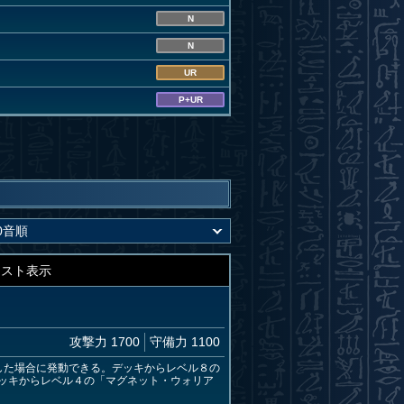
N
N
UR
P+UR
キスト表示
攻撃力 1700
守備力 1100
した場合に発動できる。デッキからレベル８の
ッキからレベル４の「マグネット・ウォリア