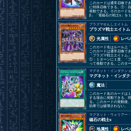
このカードは通常召喚でき
に特殊召喚できる。①：
発動できる。そのカード
β」「電磁石の戦士γ」を
プラズマせんしエイトム
プラズマ戦士エイトム
光属性
レベル
このカード名はルール上
このカードは通常召喚で
「プラズマ戦士エイトム
①：１ターンに１度、「
って発動できる。このタ
マグネット・インダクシ
マグネット・インダク
魔法
このカード名のカードは
する場合に発動できる。
る。このカードの発動後
効果では破壊されない。
マグネット・ウォリアー
磁石の戦士ε
地属性
レベル