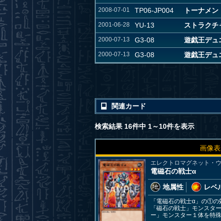
2008-07-01
TP06-JP004
トーナメントパ
2001-06-28
YU-13
ストラクチャ
2000-07-13
G3-08
遊戯王デュエ
2000-07-13
G3-08
遊戯王デュエ
関連カード
検索結果 16件中 1～10件を表示
画像表
エレクトロマグネット・
電磁石の戦士α
地属性
レベル
「電磁石の戦士α」の①
「磁石の戦士」モンスタ
ー」モンスター１体を特