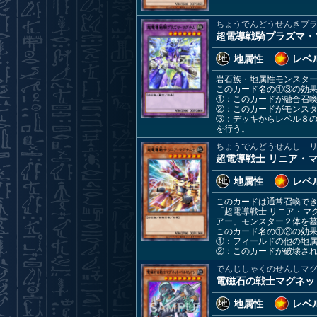
ちょうでんどうせんきプ
超電導戦騎プラズマ・
地属性
レベル
岩石族・地属性モンスター
このカード名の①③の効
①：このカードが融合召
②：このカードがモンス
③：デッキからレベル８
を行う。
ちょうでんどうせんし 
超電導戦士 リニア・マ
地属性
レベル
このカードは通常召喚で
「超電導戦士 リニア・マ
アー」モンスター２体を
このカード名の①②の効
①：フィールドの他の地
②：このカードが破壊さ
でんじしゃくのせんしマ
電磁石の戦士マグネッ
地属性
レベル