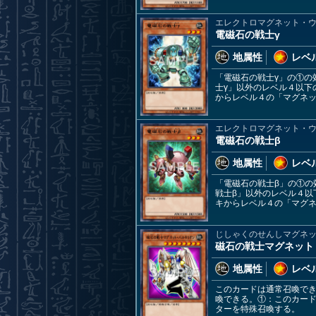
エレクトロマグネット・
電磁石の戦士γ
地属性
レベル
「電磁石の戦士γ」の①の
士γ」以外のレベル４以下
からレベル４の「マグネ
エレクトロマグネット・
電磁石の戦士β
地属性
レベル
「電磁石の戦士β」の①
戦士β」以外のレベル４
キからレベル４の「マグ
じしゃくのせんしマグネ
磁石の戦士マグネット
地属性
レベル
このカードは通常召喚でき
喚できる。①：このカード
ターを特殊召喚する。