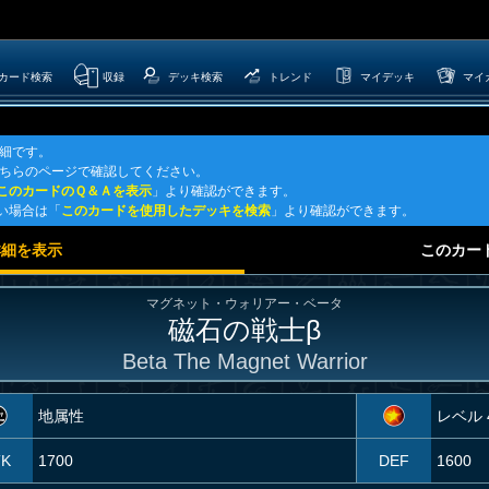
カード検索
収録
デッキ検索
トレンド
マイデッキ
マイ
詳細です。
こちらのページで確認してください。
このカードのＱ＆Ａを表示
」より確認ができます。
い場合は「
このカードを使用したデッキを検索
」より確認ができます。
詳細を表示
このカー
マグネット・ウォリアー・ベータ
磁石の戦士β
Beta The Magnet Warrior
地属性
レベル 
TK
1700
DEF
1600