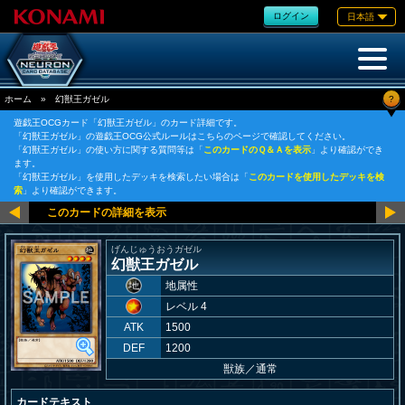
ログイン
日本語
?
ホーム
»
幻獣王ガゼル
遊戯王OCGカード「幻獣王ガゼル」のカード詳細です。
「幻獣王ガゼル」の遊戯王OCG公式ルールはこちらのページで確認してください。
「幻獣王ガゼル」の使い方に関する質問等は「
このカードのＱ＆Ａを表示
」より確認ができ
ます。
「幻獣王ガゼル」を使用したデッキを検索したい場合は「
このカードを使用したデッキを検
索
」より確認ができます。
げんじゅうおうガゼル
幻獣王ガゼル
地属性
レベル 4
ATK
1500
DEF
1200
獣族
／
通常
カードテキスト