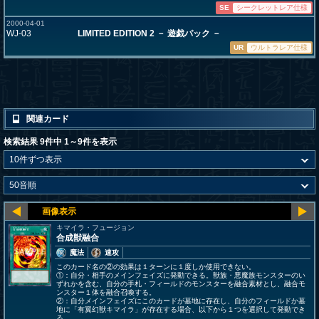
SE
シークレットレア仕様
2000-04-01
WJ-03
LIMITED EDITION 2 － 遊戯パック －
UR
ウルトラレア仕様
関連カード
検索結果 9件中 1～9件を表示
キマイラ・フュージョン
合成獣融合
魔法
速攻
このカード名の②の効果は１ターンに１度しか使用できない。
①：自分・相手のメインフェイズに発動できる。獣族・悪魔族モンスターのい
ずれかを含む、自分の手札・フィールドのモンスターを融合素材とし、融合モ
ンスター１体を融合召喚する。
②：自分メインフェイズにこのカードが墓地に存在し、自分のフィールドか墓
地に「有翼幻獣キマイラ」が存在する場合、以下から１つを選択して発動でき
る。