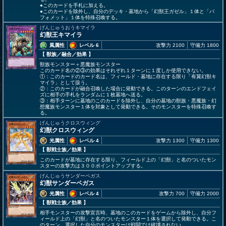
●このカードを手札に加える。
●このカードを除外し、自分のデッキ・墓地から「幻獣王ガゼル」１体と「バ
フォメット」１体を特殊召喚する。
げんじゅうおうキマイラ
幻獣王キマイラ
風属性
レベル 6
攻撃力 2100
守備力 1800
【 獣族
／融合／効果
】
獣族モンスター＋悪魔族モンスター
このカード名の②③の効果はそれぞれ１ターンに１度しか使用できない。
①：このカードのカード名は、フィールド・墓地に存在する限り「有翼幻獣キ
マイラ」として扱う。
②：このカードが融合召喚した場合に発動できる。このターンのエンドフェイ
ズに相手の手札をランダムに１枚墓地へ送る。
③：相手ターンに墓地のこのカードを除外し、自分の墓地の獣族・悪魔族・幻
想魔族モンスター１体を対象として発動できる。そのモンスターを特殊召喚す
る。
げんじゅうクロスウィング
幻獣クロスウィング
光属性
レベル 4
攻撃力 1300
守備力 1300
【 獣戦士族
／効果
】
このカードが墓地に存在する限り、フィールド上の「幻獣」と名のついたモン
スターの攻撃力は３００ポイントアップする。
げんじゅうサンダーペガス
幻獣サンダーペガス
光属性
レベル 4
攻撃力 700
守備力 2000
【 獣戦士族
／効果
】
相手モンスターの攻撃宣言時、墓地のこのカードをゲームから除外し、自分フ
ィールド上の「幻獣」と名のついたモンスター１体を選択して発動できる。こ
のターン、選択した自分のモンスターは戦闘では破壊されない。