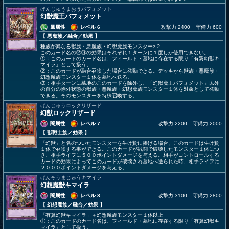
げんじゅうまおうバフォメット
幻獣魔王バフォメット
風属性
レベル 6
攻撃力 2400
守備力 600
【 悪魔族
／融合／効果
】
種族が異なる獣族・悪魔族・幻想魔族モンスター×２
このカード名の②③の効果はそれぞれ１ターンに１度しか使用できない。
①：このカードのカード名は、フィールド・墓地に存在する限り「有翼幻獣キ
マイラ」として扱う。
②：このカードが融合召喚した場合に発動できる。デッキから獣族・悪魔族・
幻想魔族モンスター１体を墓地へ送る。
③：相手ターンに墓地のこのカードを除外し、「幻獣魔王バフォメット」以外
の自分の除外状態の獣族・悪魔族・幻想魔族モンスター１体を対象として発動
できる。そのモンスターを特殊召喚する。
げんじゅうロックリザード
幻獣ロックリザード
闇属性
レベル 7
攻撃力 2200
守備力 2000
【 獣戦士族
／効果
】
「幻獣」と名のついたモンスターを生け贄に捧げる場合、このカードは生け贄
１体で召喚する事ができる。このカードが戦闘で破壊したモンスター１体につ
き、相手ライフに５００ポイントダメージを与える。相手がコントロールする
カードの効果によってこのカードが破壊され墓地へ送られた時、相手ライフに
２０００ポイントダメージを与える。
げんそうまじゅうキマイラ
幻想魔獣キマイラ
闇属性
レベル 8
攻撃力 3100
守備力 2800
【 幻想魔族
／融合／効果
】
「有翼幻獣キマイラ」＋幻想魔族モンスター１体以上
①：このカードのカード名は、フィールド・墓地に存在する限り「有翼幻獣キ
マイラ」として扱う。