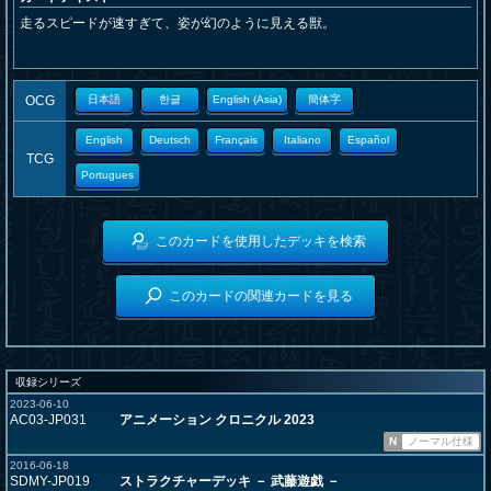
走るスピードが速すぎて、姿が幻のように見える獣。
OCG
日本語
한글
English (Asia)
簡体字
English
Deutsch
Français
Italiano
Español
TCG
Portugues
このカードを使用したデッキを検索
このカードの関連カードを見る
収録シリーズ
2023-06-10
AC03-JP031
アニメーション クロニクル 2023
N
ノーマル仕様
2016-06-18
SDMY-JP019
ストラクチャーデッキ － 武藤遊戯 －