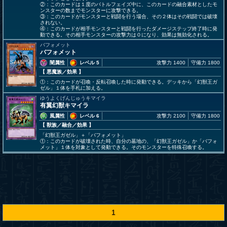
②：このカードは１度のバトルフェイズ中に、このカードの融合素材としたモ
ンスターの数までモンスターに攻撃できる。
③：このカードがモンスターと戦闘を行う場合、その２体はその戦闘では破壊
されない。
④：このカードが相手モンスターと戦闘を行ったダメージステップ終了時に発
動できる。その相手モンスターの攻撃力は０になり、効果は無効化される。
バフォメット
バフォメット
闇属性
レベル 5
攻撃力 1400
守備力 1800
【 悪魔族
／効果
】
①：このカードが召喚・反転召喚した時に発動できる。デッキから「幻獣王ガ
ゼル」１体を手札に加える。
ゆうよくげんじゅうキマイラ
有翼幻獣キマイラ
風属性
レベル 6
攻撃力 2100
守備力 1800
【 獣族
／融合／効果
】
「幻獣王ガゼル」＋「バフォメット」
①：このカードが破壊された時、自分の墓地の、「幻獣王ガゼル」か「バフォ
メット」１体を対象として発動できる。そのモンスターを特殊召喚する。
1