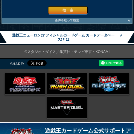
検 索
∧
条件を絞って検索
遊戯王ニューロン(オフィシャルカードゲーム カードデータベー
∧
ス)とは
©スタジオ・ダイス／集英社・テレビ東京・KONAMI
SHARE:
遊戯王カードゲーム公式サポートア