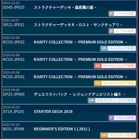
2022-12-03
SD45-JP025
ストラクチャーデッキ－蟲惑魔の森－
N
ノーマル仕様
2021-08-07
SR12-JP031
ストラクチャーデッキＲ－ロスト・サンクチュアリ－
N
ノーマル仕様
2020-02-08
RC03-JP031
RARITY COLLECTION － PREMIUM GOLD EDITION －
SR
スーパーレア仕様
2020-02-08
RC03-JP031
RARITY COLLECTION － PREMIUM GOLD EDITION －
SE
シークレットレア仕様
2020-02-08
RC03-JP031
RARITY COLLECTION － PREMIUM GOLD EDITION －
CR
コレクターズレア仕様
2019-06-08
DP22-JP000
デュエリストパック － レジェンドデュエリスト編５ －
HR
ホログラフィックレア仕様
2019-03-23
ST19-JP025
STARTER DECK 2019
P
パラレル仕様
2011-05-14
BE01-JP099
BEGINNER'S EDITION 1 [ 2011 ]
UR
ウルトラレア仕様