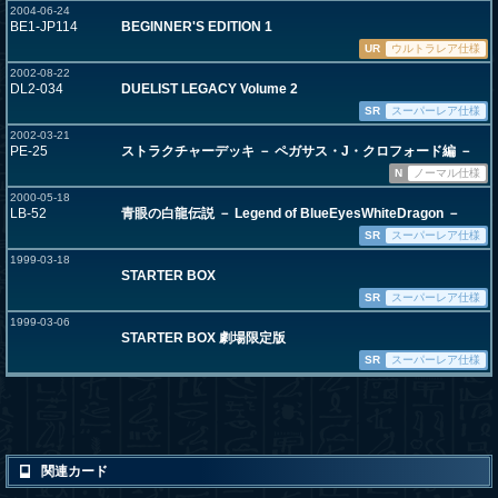
2004-06-24
BE1-JP114
BEGINNER'S EDITION 1
UR
ウルトラレア仕様
2002-08-22
DL2-034
DUELIST LEGACY Volume 2
SR
スーパーレア仕様
2002-03-21
PE-25
ストラクチャーデッキ － ペガサス・J・クロフォード編 －
N
ノーマル仕様
2000-05-18
LB-52
青眼の白龍伝説 － Legend of BlueEyesWhiteDragon －
SR
スーパーレア仕様
1999-03-18
STARTER BOX
SR
スーパーレア仕様
1999-03-06
STARTER BOX 劇場限定版
SR
スーパーレア仕様
関連カード