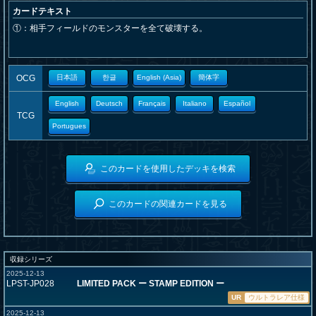
カードテキスト
①：相手フィールドのモンスターを全て破壊する。
OCG
日本語
한글
English (Asia)
簡体字
English
Deutsch
Français
Italiano
Español
TCG
Portugues
このカードを使用したデッキを検索
このカードの関連カードを見る
収録シリーズ
2025-12-13
LPST-JP028
LIMITED PACK ー STAMP EDITION ー
UR
ウルトラレア仕様
2025-12-13