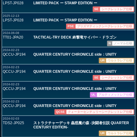
LPST-JP028
LIMITED PACK ー STAMP EDITION ー
SE
シークレットレア仕様
2025-12-13
LPST-JP028
LIMITED PACK ー STAMP EDITION ー
PSE
プリズマティックシークレットレア仕様
2024-06-08
TT01-JPA20
TACTICAL-TRY DECK 終撃竜サイバー・ドラゴン
N
ノーマル仕様
2024-02-23
QCCU-JP194
QUARTER CENTURY CHRONICLE side：UNITY
UR
ウルトラレア仕様
2024-02-23
QCCU-JP194
QUARTER CENTURY CHRONICLE side：UNITY
SE
シークレットレア仕様
2024-02-23
QCCU-JP194
QUARTER CENTURY CHRONICLE side：UNITY
UL
アルティメットレア仕様
2024-02-23
QCCU-JP194
QUARTER CENTURY CHRONICLE side：UNITY
QCSE
クォーターセンチュリーシークレットレア仕様
2024-02-03
TDS2-JP025
ストラクチャーデッキ 蟲惑魔の森 -決闘者伝説 QUARTER
CENTURY EDITION-
UR
ウルトラレア仕様