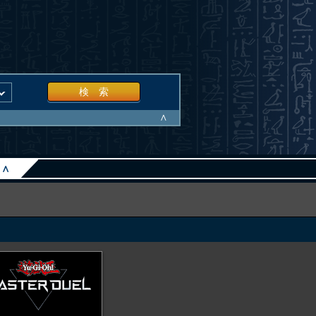
検 索
∧
∧