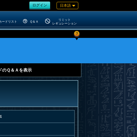
ログイン
日本語
リミット
カードリスト
Ｑ＆Ａ
レギュレーション
?
ドのＱ＆Ａを表示
4