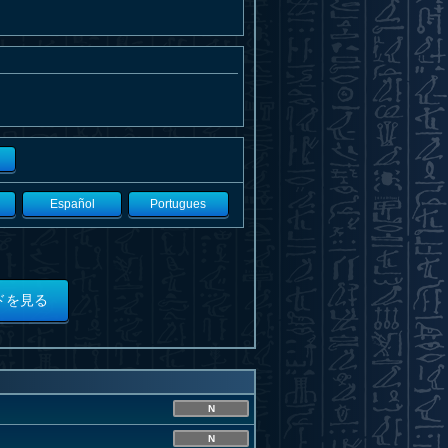
Español
Portugues
ドを見る
N
N