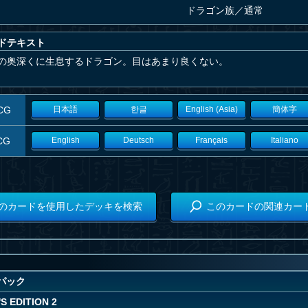
ドラゴン族
／
通常
ドテキスト
の奥深くに生息するドラゴン。目はあまり良くない。
CG
日本語
한글
English (Asia)
簡体字
CG
English
Deutsch
Français
Italiano
のカードを使用したデッキを検索
このカードの関連カー
パック
S EDITION 2