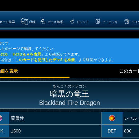
カード検索
収録
デッキ検索
トレンド
マイデッキ
マイ
細です。
ちらのページで確認してください。
このカードのＱ＆Ａを表示
」より確認ができます。
い場合は「
このカードを使用したデッキを検索
」より確認ができます。
詳細を表示
このカー
あんこくのドラゴン
暗黒の竜王
Blackland Fire Dragon
闇属性
レベル 
TK
1500
DEF
800