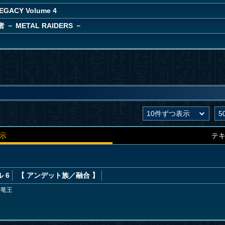
EGACY Volume 4
－ METAL RAIDERS －
示
テ
 6
【 アンデット族
／融合
】
の竜王