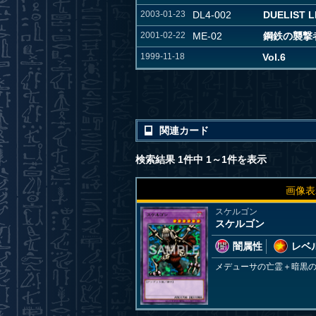
2003-01-23
DL4-002
DUELIST L
2001-02-22
ME-02
鋼鉄の襲撃者 
1999-11-18
Vol.6
関連カード
検索結果 1件中 1～1件を表示
画像表
スケルゴン
スケルゴン
闇属性
レベル
メデューサの亡霊＋暗黒