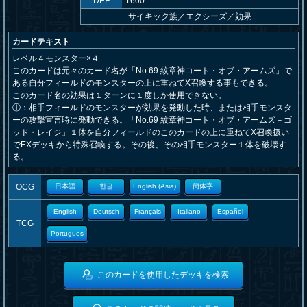
DEF
1600
サイキック族
／
エクシーズ／効果
カードテキスト
レベル４モンスター×４
このカードは元々のカード名が「No.69 紋章神コート・オブ・アームズ」で
ある自分フィールドのモンスターの上に重ねてX召喚する事もできる。
このカード名の効果は１ターンに１度しか使用できない。
①：相手フィールドのモンスターが効果を発動した時、または相手モンスタ
ーの攻撃宣言時に発動できる。「No.69 紋章神コート・オブ・アームズ－ゴ
ッド・レイジ」１体を自分フィールドのこのカードの上に重ねてX召喚扱い
でEXデッキから特殊召喚する。その後、その相手モンスター１体を破壊す
る。
OCG
日本語
한글
English (Asia)
簡体字
English
Deutsch
Français
Italiano
Español
TCG
Portugues
このカードを使用したデッキを検索