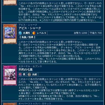
このカード名の①の効果は１ターンに１度しか使用できない。①：EXデッキの
「No.」Xモンスター１体を相手に見せて発動できる。このカードを手札から特
殊召喚する。このカードのレベルは見せたモンスターのランクの数値と同じに
なる。この効果で特殊召喚したこのカードがモンスターゾーンに表側表示で存
在する限り、自分は「No.」XモンスターしかEXデッキから特殊召喚できな
い。②：フィールドのこのカードを素材としてX召喚した「No.」モンスターは
以下の効果を得る。●このカードは戦闘及び相手の効果では破壊されない。
アビス・シャーク
アビス・シャーク
水属性
レベル 5
攻撃力 1200
守備力 700
【 魚族
／効果
】
このカード名の①の効果は１ターンに１度しか使用できない。
①：自分フィールドのモンスターが水属性モンスターのみの場合に発動でき
る。このカードを手札から特殊召喚し、デッキから「アビス・シャーク」以外
のレベル３～５の魚族モンスター１体を手札に加える。このターン、自分は水
属性モンスターしか特殊召喚できず、自分の「No.」モンスターがモンスター
との戦闘で相手に与える戦闘ダメージは１度だけ倍になる。
②：このカードを「No.」モンスターのX召喚に使用する場合、このカードのレ
ベルを３か４として扱う事ができる。
エターナル・セブンス
不朽の七皇
罠
永続
このカード名の①の効果は１ターンに１度しか使用できない。①：自分フィー
ルドの、「No.101」～「No.107」のいずれかの「No.」Xモンスターまたはそ
のモンスターをX素材としているXモンスター１体を対象とし、以下の効果から
１つを選択して発動できる。
●対象のモンスターの攻撃力以下の攻撃力を持つ相手フィールドのモンスター
１体を選び、その効果をターン終了時まで無効にする。
●対象のモンスターのX素材を全て取り除く。その後、自分の墓地から「No.」
Xモンスター１体を選んで特殊召喚できる。
オーパーツトゥスパ・ロケット