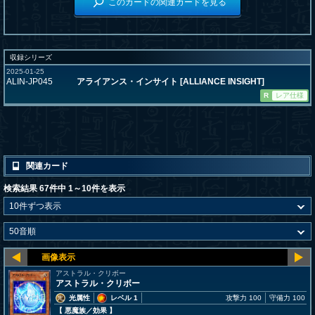
このカードの関連カードを見る
収録シリーズ
2025-01-25
ALIN-JP045
アライアンス・インサイト [ALLIANCE INSIGHT]
R
レア仕様
関連カード
検索結果 67件中 1～10件を表示
アストラル・クリボー
アストラル・クリボー
光属性
レベル 1
攻撃力 100
守備力 100
【 悪魔族
／効果
】