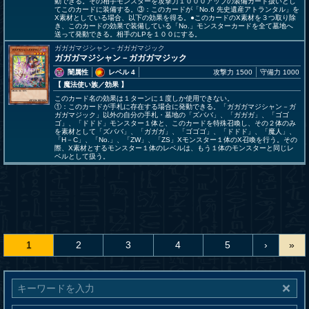
動できる。その相手モンスターを攻撃力１０００アップの装備カード扱いとし
てこのカードに装備する。③：このカードが「No.6 先史遺産アトランタル」を
X素材としている場合、以下の効果を得る。●このカードのX素材を３つ取り除
き、このカードの効果で装備している「No.」モンスターカードを全て墓地へ
送って発動できる。相手のLPを１００にする。
ガガガマジシャン－ガガガマジック
ガガガマジシャン－ガガガマジック
闇属性
レベル 4
攻撃力 1500
守備力 1000
【 魔法使い族
／効果
】
このカード名の効果は１ターンに１度しか使用できない。
①：このカードが手札に存在する場合に発動できる。「ガガガマジシャン－ガ
ガガマジック」以外の自分の手札・墓地の「ズババ」、「ガガガ」、「ゴゴ
ゴ」、「ドドド」モンスター１体と、このカードを特殊召喚し、その２体のみ
を素材として「ズババ」、「ガガガ」、「ゴゴゴ」、「ドドド」、「魔人」、
「H－C」、「No.」、「ZW」、「ZS」Xモンスター１体のX召喚を行う。その
際、X素材とするモンスター１体のレベルは、もう１体のモンスターと同じレ
ベルとして扱う。
1
2
3
4
5
›
»