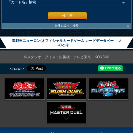
検 索
∧
条件を絞って検索
遊戯王ニューロン(オフィシャルカードゲーム カードデータベー
∧
ス)とは
©スタジオ・ダイス／集英社・テレビ東京・KONAMI
SHARE: