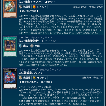
先史遺産トゥスパ・ロケット
地属性
レベル 4
攻撃力 1000
守備力 1000
【 岩石族
／効果
】
このカード名の①②の効果はそれぞれ１ターンに１度しか使用できない。①：
このカードが召喚・特殊召喚に成功した場合、デッキ・EXデッキから「先史遺
産」モンスター１体を墓地へ送り、フィールドの表側表示モンスター１体を対
象として発動できる。そのモンスターの攻撃力はターン終了時まで、墓地へ送
ったモンスターのレベルまたはランク×２００ダウンする。②：フィールドの
このカードを素材としてX召喚した「No.」モンスターは以下の効果を得る。●
このカードは１度のバトルフェイズ中に２回までモンスターに攻撃できる。
オーパーツパレス－トリリトン
先史遺産驚神殿－トリリトン
魔法
永続
このカード名の①②の効果はそれぞれ１ターンに１度しか使用できない。①：
自分フィールドのモンスターが、存在しない場合または「先史遺産」モンスタ
ーのみの場合、５００LPを払って発動できる。手札から「先史遺産」モンスタ
ー１体を召喚する。②：自分の「先史遺産」Xモンスターまたは自分の「No.」
XモンスターがX素材を取り除いて効果を発動する場合、取り除くX素材１つの
代わりにこのカードを墓地へ送る事ができる。
カオスエクシーズ きぼうおうバリアン
CX 冀望皇バリアン
光属性
ランク 7
攻撃力 0
守備力 0
【 戦士族
／エクシーズ／効果
】
レベル７モンスター×３体以上
このカードは自分フィールドの、「CNo.101」～「CNo.107」のいずれかの
「CNo.」モンスターの上に重ねてX召喚する事もできる。このカード名の②の
効果は１ターンに１度しか使用できない。①：このカードの攻撃力は、このカ
ードのX素材の数×１０００アップする。②：自分の墓地の「No.」モンスター
１体を対象として発動できる。相手エンドフェイズまで、このカードはそのモ
ンスターの元々のカード名・効果と同じカード名・効果を得る。