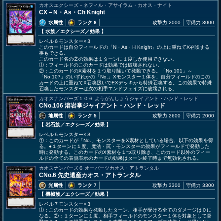
カオスエクシーズ－ネフィル・アサイラム・カオス・ナイト
CX－N・As・Ch Knight
水属性
ランク 6
攻撃力 2000
守備力 3000
【 水族
／エクシーズ／効果
】
レベル６モンスター×３
このカードは自分フィールドの「N・As・H Knight」の上に重ねてX召喚する
事もできる。
このカード名の②の効果は１ターンに１度しか使用できない。
①：フィールドのこのカードは効果では破壊されない。
②：このカードのX素材を１つ取り除いて発動できる。「No.101」～
「No.107」のいずれかの「No.」Xモンスター１体を、自分フィールドのこの
カードの上に重ねてX召喚扱いでEXデッキから特殊召喚する。この効果で特殊
召喚したモンスターは次の相手エンドフェイズに破壊される。
カオスナンバーズ１０６ ようがんしょうジャイアント・ハンド・レッド
CNo.106 溶岩掌ジャイアント・ハンド・レッド
地属性
ランク 5
攻撃力 2600
守備力 2000
【 岩石族
／エクシーズ／効果
】
レベル５モンスター×３
①：このカードが「No.」モンスターをX素材としている場合、以下の効果を得
る。●１ターンに１度、魔法・罠・モンスターの効果がフィールドで発動した
時に発動する。このカードのX素材を１つ取り除き、このカード以外のフィー
ルドの全ての表側表示のカードの効果はターン終了時まで無効化される。
カオスナンバーズ６ オーパーツカオス・アトランタル
CNo.6 先史遺産カオス・アトランタル
光属性
ランク 7
攻撃力 3300
守備力 3300
【 機械族
／エクシーズ／効果
】
レベル７モンスター×３
①：このカードの効果を発動したターン、相手が受ける全てのダメージは０に
なる。②：１ターンに１度、相手フィールドのモンスター１体を対象として発