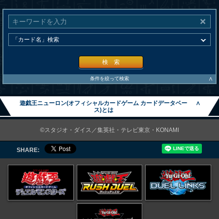
検 索
∧
条件を絞って検索
遊戯王ニューロン(オフィシャルカードゲーム カードデータベー
∧
ス)とは
©スタジオ・ダイス／集英社・テレビ東京・KONAMI
SHARE: