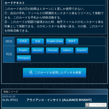
カードテキスト
このカード名の①の効果は１ターンに１度しか使用できない。
①：自分の手札・フィールドの闇属性モンスター１体をリリースして発動で
きる。このカードを手札から特殊召喚する。
②：このカードが戦闘で破壊された時、相手フィールドのモンスター１体を
対象として発動できる。そのモンスターを墓地へ送る。その後、このカード
を特殊召喚できる。
OCG
日本語
한글
English (Asia)
簡体字
English
Deutsch
Français
Italiano
Español
TCG
Portugues
このカードを使用したデッキを検索
収録シリーズ
2025-01-25
ALIN-JP031
アライアンス・インサイト [ALLIANCE INSIGHT]
N
ノーマル仕様