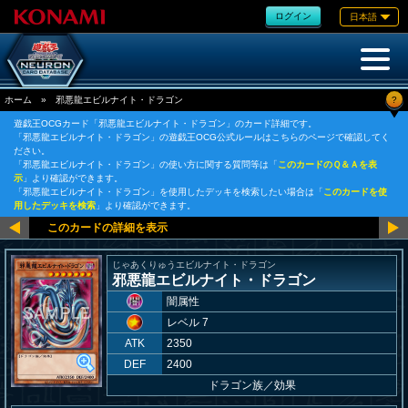
ログイン
日本語
?
ホーム
»
邪悪龍エビルナイト・ドラゴン
遊戯王OCGカード「邪悪龍エビルナイト・ドラゴン」のカード詳細です。
「邪悪龍エビルナイト・ドラゴン」の遊戯王OCG公式ルールはこちらのページで確認してく
ださい。
「邪悪龍エビルナイト・ドラゴン」の使い方に関する質問等は「
このカードのＱ＆Ａを表
示
」より確認ができます。
「邪悪龍エビルナイト・ドラゴン」を使用したデッキを検索したい場合は「
このカードを使
用したデッキを検索
」より確認ができます。
じゃあくりゅうエビルナイト・ドラゴン
邪悪龍エビルナイト・ドラゴン
闇属性
レベル 7
ATK
2350
DEF
2400
ドラゴン族
／
効果