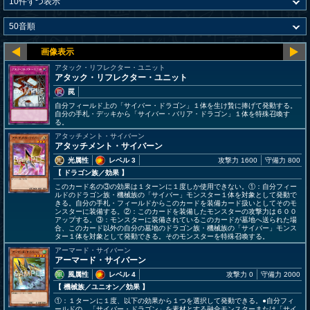
アタック・リフレクター・ユニット
アタック・リフレクター・ユニット
罠
自分フィールド上の「サイバー・ドラゴン」１体を生け贄に捧げて発動する。
自分の手札・デッキから「サイバー・バリア・ドラゴン」１体を特殊召喚す
る。
アタッチメント・サイバーン
アタッチメント・サイバーン
光属性
レベル 3
攻撃力 1600
守備力 800
【 ドラゴン族
／効果
】
このカード名の③の効果は１ターンに１度しか使用できない。①：自分フィー
ルドのドラゴン族・機械族の「サイバー」モンスター１体を対象として発動で
きる。自分の手札・フィールドからこのカードを装備カード扱いとしてそのモ
ンスターに装備する。②：このカードを装備したモンスターの攻撃力は６００
アップする。③：モンスターに装備されているこのカードが墓地へ送られた場
合、このカード以外の自分の墓地のドラゴン族・機械族の「サイバー」モンス
ター１体を対象として発動できる。そのモンスターを特殊召喚する。
アーマード・サイバーン
アーマード・サイバーン
風属性
レベル 4
攻撃力 0
守備力 2000
【 機械族
／ユニオン／効果
】
①：１ターンに１度、以下の効果から１つを選択して発動できる。●自分フィ
ールドの、「サイバー・ドラゴン」を素材とする融合モンスターまたは「サイ