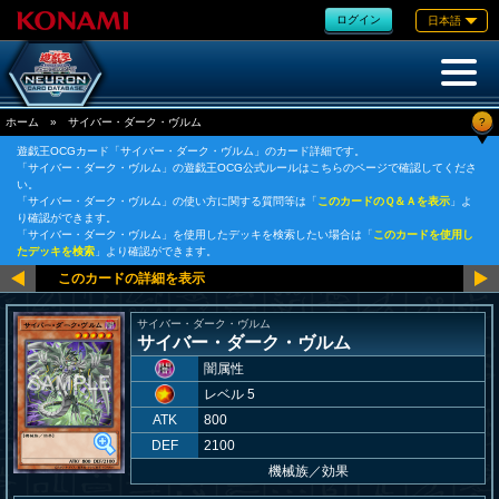
ログイン
日本語
?
ホーム
»
サイバー・ダーク・ヴルム
遊戯王OCGカード「サイバー・ダーク・ヴルム」のカード詳細です。
「サイバー・ダーク・ヴルム」の遊戯王OCG公式ルールはこちらのページで確認してくださ
い。
「サイバー・ダーク・ヴルム」の使い方に関する質問等は「
このカードのＱ＆Ａを表示
」よ
り確認ができます。
「サイバー・ダーク・ヴルム」を使用したデッキを検索したい場合は「
このカードを使用し
たデッキを検索
」より確認ができます。
サイバー・ダーク・ヴルム
サイバー・ダーク・ヴルム
闇属性
レベル 5
ATK
800
DEF
2100
機械族
／
効果