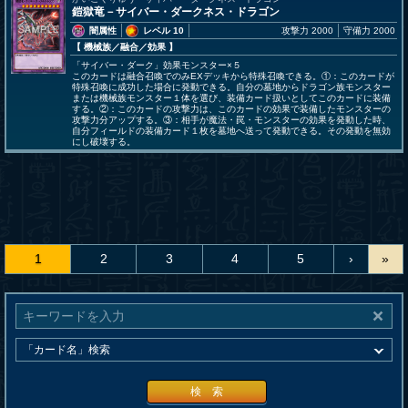
鎧獄竜－サイバー・ダークネス・ドラゴン
闇属性
レベル 10
攻撃力 2000
守備力 2000
【 機械族
／融合／効果
】
「サイバー・ダーク」効果モンスター×５
このカードは融合召喚でのみEXデッキから特殊召喚できる。①：このカードが
特殊召喚に成功した場合に発動できる。自分の墓地からドラゴン族モンスター
または機械族モンスター１体を選び、装備カード扱いとしてこのカードに装備
する。②：このカードの攻撃力は、このカードの効果で装備したモンスターの
攻撃力分アップする。③：相手が魔法・罠・モンスターの効果を発動した時、
自分フィールドの装備カード１枚を墓地へ送って発動できる。その発動を無効
にし破壊する。
1
2
3
4
5
›
»
検 索