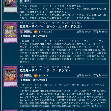
魔法
このカード名のカードは１ターンに１枚しか発動できない。
①：デッキから「サイバー・ドラゴン」モンスターまたは通常召喚できない機
械族・光属性モンスター１体を手札に加える。
②：相手によってこのカードの発動が無効になり、このカードが墓地へ送られ
た場合、手札を１枚捨てて発動できる。このカードを手札に加える。
がいこうりゅう－サイバー・ダーク・エンド・ドラゴン
鎧皇竜－サイバー・ダーク・エンド・ドラゴン
闇属性
レベル 12
攻撃力 5000
守備力 3800
【 機械族
／融合／効果
】
「鎧黒竜－サイバー・ダーク・ドラゴン」＋「サイバー・エンド・ドラゴン」
このカードは融合召喚及び以下の方法でのみ特殊召喚できる。●「サイバー・
エンド・ドラゴン」を装備した自分のレベル１０以下の「サイバー・ダーク」
融合モンスター１体をリリースした場合にEXデッキから特殊召喚できる。①：
このカードは相手が発動した効果を受けない。②：１ターンに１度、発動でき
る。自分・相手の墓地のモンスター１体を選び、このカードに装備する。③：
このカードは、このカードの装備カードの数まで１度のバトルフェイズ中に攻
撃できる。
がいこくりゅう－サイバー・ダーク・ドラゴン
鎧黒竜－サイバー・ダーク・ドラゴン
闇属性
レベル 8
攻撃力 1000
守備力 1000
【 機械族
／融合／効果
】
「サイバー・ダーク・ホーン」＋「サイバー・ダーク・エッジ」＋「サイバ
ー・ダーク・キール」
このカードは融合召喚でしか特殊召喚できない。①：このカードが特殊召喚に
成功した場合、自分の墓地のドラゴン族モンスター１体を対象として発動す
る。そのドラゴン族モンスターを装備カード扱いとしてこのカードに装備す
る。②：このカードの攻撃力は、このカードの効果で装備したモンスターの攻
撃力分、及び自分の墓地のモンスターの数×１００アップする。③：このカー
ドが戦闘で破壊される場合、代わりに装備したそのモンスターを破壊する。
がいごくりゅう－サイバー・ダークネス・ドラゴン