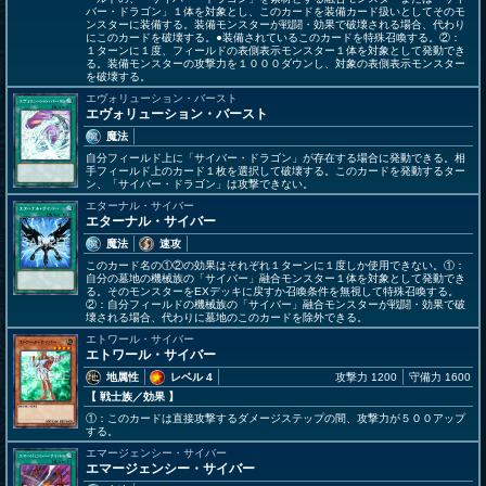
バー・ドラゴン」１体を対象とし、このカードを装備カード扱いとしてそのモ
ンスターに装備する。装備モンスターが戦闘・効果で破壊される場合、代わり
にこのカードを破壊する。●装備されているこのカードを特殊召喚する。②：
１ターンに１度、フィールドの表側表示モンスター１体を対象として発動でき
る。装備モンスターの攻撃力を１０００ダウンし、対象の表側表示モンスター
を破壊する。
エヴォリューション・バースト
エヴォリューション・バースト
魔法
自分フィールド上に「サイバー・ドラゴン」が存在する場合に発動できる。相
手フィールド上のカード１枚を選択して破壊する。このカードを発動するター
ン、「サイバー・ドラゴン」は攻撃できない。
エターナル・サイバー
エターナル・サイバー
魔法
速攻
このカード名の①②の効果はそれぞれ１ターンに１度しか使用できない。①：
自分の墓地の機械族の「サイバー」融合モンスター１体を対象として発動でき
る。そのモンスターをEXデッキに戻すか召喚条件を無視して特殊召喚する。
②：自分フィールドの機械族の「サイバー」融合モンスターが戦闘・効果で破
壊される場合、代わりに墓地のこのカードを除外できる。
エトワール・サイバー
エトワール・サイバー
地属性
レベル 4
攻撃力 1200
守備力 1600
【 戦士族
／効果
】
①：このカードは直接攻撃するダメージステップの間、攻撃力が５００アップ
する。
エマージェンシー・サイバー
エマージェンシー・サイバー