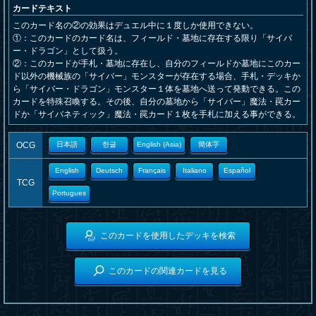
カードテキスト
このカード名の②の効果はデュエル中に１度しか使用できない。
①：このカードのカード名は、フィールド・墓地に存在する限り「サイバ
ー・ドラゴン」として扱う。
②：このカードが手札・墓地に存在し、自分のフィールドか墓地にこのカー
ド以外の機械族の「サイバー」モンスターが存在する場合、手札・デッキか
ら「サイバー・ドラゴン」モンスター１体を墓地へ送って発動できる。この
カードを特殊召喚する。その後、自分の墓地から「サイバー」魔法・罠カー
ドか「サイバネティック」魔法・罠カード１枚を手札に加える事ができる。
OCG
日本語
한글
English (Asia)
簡体字
English
Deutsch
Français
Italiano
Español
TCG
Portugues
このカードを使用したデッキを検索
このカードの関連カードを見る