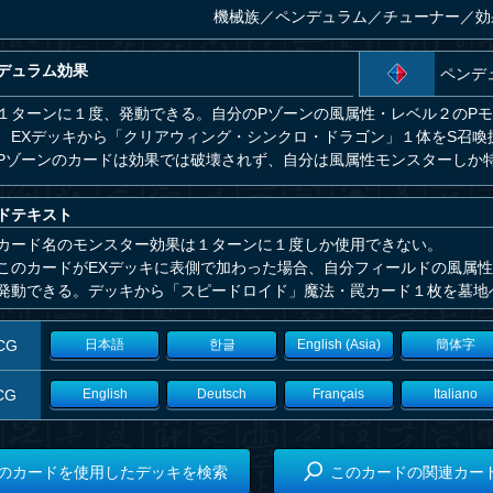
機械族
／
ペンデュラム／チューナー／効
デュラム効果
ペンデ
１ターンに１度、発動できる。自分のPゾーンの風属性・レベル２のP
、EXデッキから「クリアウィング・シンクロ・ドラゴン」１体をS召喚
Pゾーンのカードは効果では破壊されず、自分は風属性モンスターしか
ドテキスト
カード名のモンスター効果は１ターンに１度しか使用できない。
このカードがEXデッキに表側で加わった場合、自分フィールドの風属性
発動できる。デッキから「スピードロイド」魔法・罠カード１枚を墓地
CG
日本語
한글
English (Asia)
簡体字
CG
English
Deutsch
Français
Italiano
のカードを使用したデッキを検索
このカードの関連カー