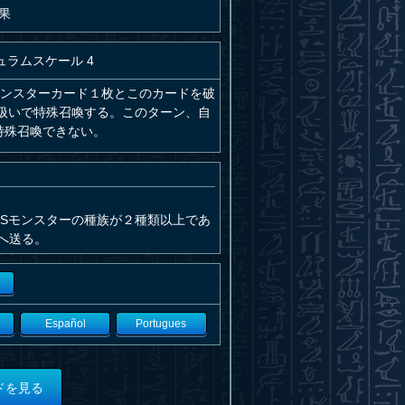
果
ュラムスケール 4
モンスターカード１枚とこのカードを破
扱いで特殊召喚する。このターン、自
特殊召喚できない。
Sモンスターの種族が２種類以上であ
へ送る。
Español
Portugues
ドを見る