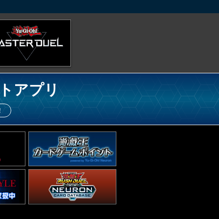
トアプリ
！