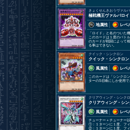
きょくせんきおうヴァル
極戦機王ヴァルバロイ
地属性
レベル
「ロイド」と名のついた機
このカードは１度のバト
のカードが戦闘によって
る事はできない。
クイック・シンクロン
クイック・シンクロン
風属性
レベル
このカードは「シンクロン
ターのS召喚にしか使用
クリアウィング・シンク
クリアウィング・シン
風属性
レベル
チューナー＋チューナー
①：１ターンに１度、フ
②：１ターンに１度、フ