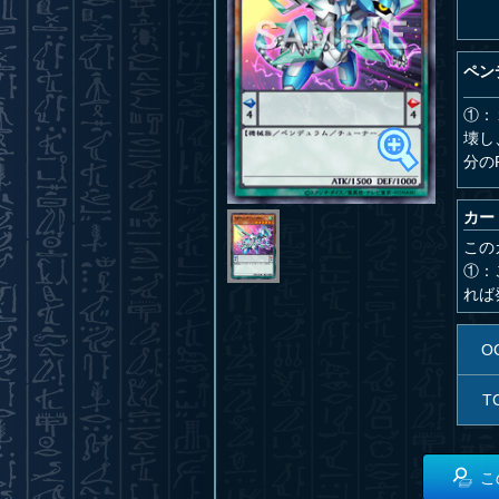
ペン
①：
壊し
分の
カー
この
①：
れば
O
T
こ