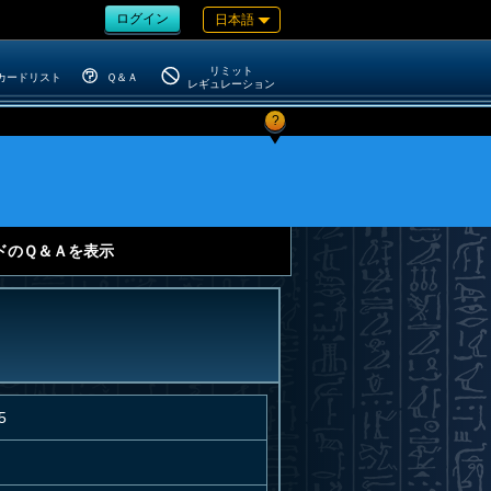
ログイン
日本語
リミット
カードリスト
Ｑ＆Ａ
レギュレーション
?
。
ドのＱ＆Ａを表示
5