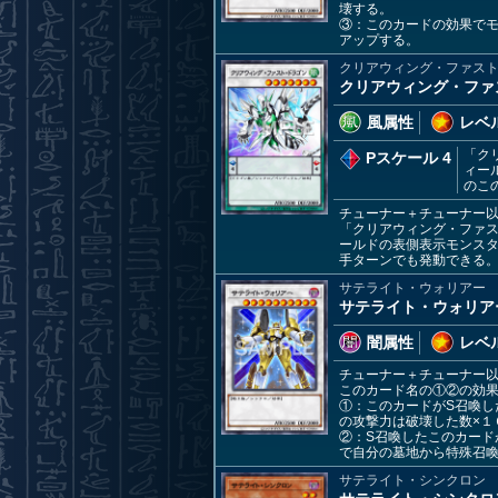
壊する。
③：このカードの効果で
アップする。
クリアウィング・ファス
クリアウィング・ファ
風属性
レベル
「ク
Pスケール 4
ィー
のこ
チューナー＋チューナー
「クリアウィング・ファ
ールドの表側表示モンス
手ターンでも発動できる
サテライト・ウォリアー
サテライト・ウォリア
闇属性
レベル
チューナー＋チューナー以
このカード名の①②の効
①：このカードがS召喚し
の攻撃力は破壊した数×１
②：S召喚したこのカード
で自分の墓地から特殊召
サテライト・シンクロン