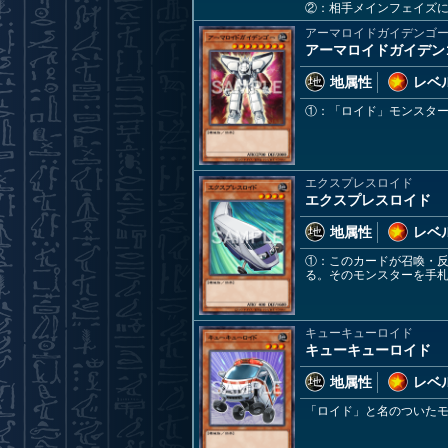
②：相手メインフェイズ
アーマロイドガイデンゴ
アーマロイドガイデン
地属性
レベル
①：「ロイド」モンスタ
エクスプレスロイド
エクスプレスロイド
地属性
レベル
①：このカードが召喚・
る。そのモンスターを手
キューキューロイド
キューキューロイド
地属性
レベル
「ロイド」と名のついた