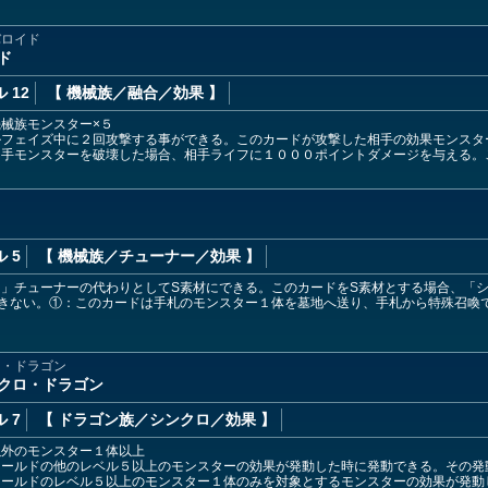
バロイド
ド
 12
【 機械族
／融合／効果
】
械族モンスター×５
ルフェイズ中に２回攻撃する事ができる。このカードが攻撃した相手の効果モンスタ
相手モンスターを破壊した場合、相手ライフに１０００ポイントダメージを与える。
 5
【 機械族
／チューナー／効果
】
」チューナーの代わりとしてS素材にできる。このカードをS素材とする場合、「
できない。①：このカードは手札のモンスター１体を墓地へ送り、手札から特殊召喚
ロ・ドラゴン
クロ・ドラゴン
 7
【 ドラゴン族
／シンクロ／効果
】
以外のモンスター１体以上
ィールドの他のレベル５以上のモンスターの効果が発動した時に発動できる。その発
ィールドのレベル５以上のモンスター１体のみを対象とするモンスターの効果が発動