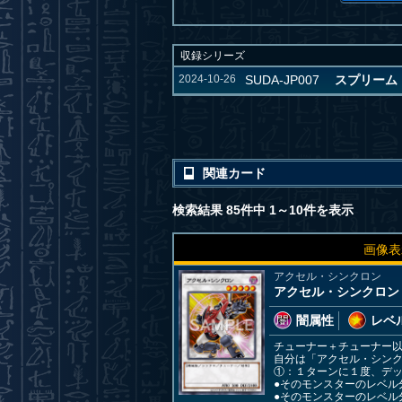
収録シリーズ
2024-10-26
SUDA-JP007
スプリーム・ダ
関連カード
検索結果 85件中 1～10件を表示
画像表
アクセル・シンクロン
アクセル・シンクロン
闇属性
レベル
チューナー＋チューナー
自分は「アクセル・シンク
①：１ターンに１度、デ
●そのモンスターのレベル
●そのモンスターのレベル