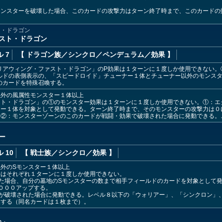
モンスターを破壊した場合、このカードの攻撃力はターン終了時まで、このカードの
ト・ドラゴン
スト・ドラゴン
 7
【 ドラゴン族
／シンクロ／ペンデュラム／効果
】
リアウィング・ファスト・ドラゴン」のP効果は１ターンに１度しか使用できない。
ルドの表側表示の、「スピードロイド」チューナー１体とチューナー以外のモンスタ
のカードを特殊召喚する。
以外の風属性モンスター１体以上
スト・ドラゴン」の①のモンスター効果は１ターンに１度しか使用できない。①：エ
ター１体を対象として発動できる。ターン終了時まで、そのモンスターの攻撃力は０
。②：モンスターゾーンのこのカードが戦闘・効果で破壊された場合に発動できる。
ー
 10
【 戦士族
／シンクロ／効果
】
外のSモンスター１体以上
果はそれぞれ１ターンに１度しか使用できない。
た場合、自分の墓地のSモンスターの数まで相手フィールドのカードを対象として
０００アップする。
が破壊された場合に発動できる。レベル８以下の「ウォリアー」、「シンクロン」
喚する（同名カードは１枚まで）。