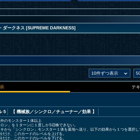
ークネス [SUPREME DARKNESS]
示
テ
 5
【 機械族
／シンクロ／チューナー／効果
】
以外のモンスター１体以上
ロン」を１ターンに１度しかS召喚できない。
ッキから「シンクロン」モンスター１体を墓地へ送り、以下の効果から１つを選択し
分だけ、このカードのレベルを上げる。
分だけ、このカードのレベルを下げる。