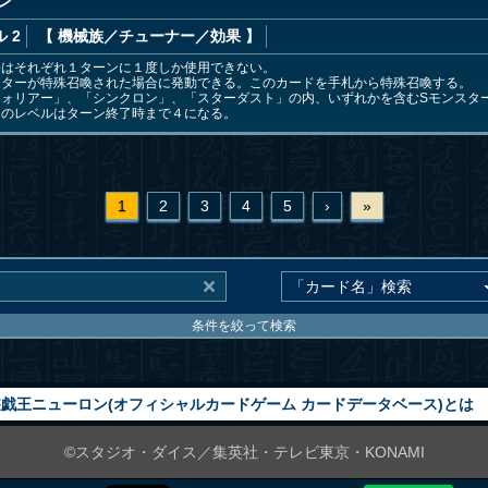
ン
 2
【 機械族
／チューナー／効果
】
果はそれぞれ１ターンに１度しか使用できない。
スターが特殊召喚された場合に発動できる。このカードを手札から特殊召喚する。
ウォリアー」、「シンクロン」、「スターダスト」の内、いずれかを含むSモンスタ
ドのレベルはターン終了時まで４になる。
1
2
3
4
5
›
»
条件を絞って検索
戯王ニューロン(オフィシャルカードゲーム カードデータベース)とは
©スタジオ・ダイス／集英社・テレビ東京・KONAMI