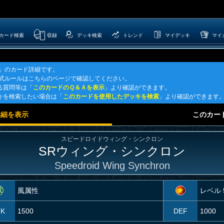
カード検索
収録
デッキ検索
トレンド
マイデッキ
マイ
ン」のカード詳細です。
公式ルールはこちらのページで確認してください。
る質問等は「
このカードのＱ＆Ａを表示
」より確認ができます。
キを検索したい場合は「
このカードを使用したデッキを検索
」より確認ができます
詳細を表示
このカー
スピードロイドウィング・シンクロン
SRウィング・シンクロン
Speedroid Wing Synchron
風属性
レベル 
TK
1500
DEF
1000