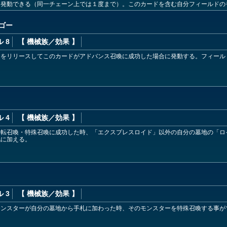
に発動できる（同一チェーン上では１度まで）。このカードを含む自分フィールドの
ー
ゴー
 8
【 機械族
／効果
】
ーをリリースしてこのカードがアドバンス召喚に成功した場合に発動する。フィール
 4
【 機械族
／効果
】
反転召喚・特殊召喚に成功した時、「エクスプレスロイド」以外の自分の墓地の「ロ
札に加える。
 3
【 機械族
／効果
】
モンスターが自分の墓地から手札に加わった時、そのモンスターを特殊召喚する事が