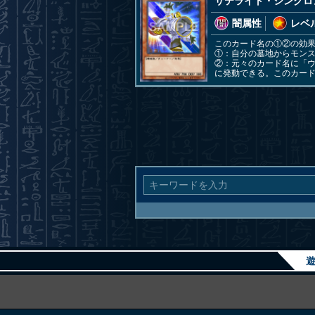
サテライト・シンクロ
闇属性
レベル
このカード名の①②の効
①：自分の墓地からモン
②：元々のカード名に「
に発動できる。このカー
遊