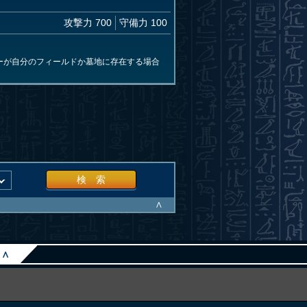
攻撃力 700
守備力 100
ーが自分のフィールドか墓地に存在する場合
検 索
∧
∧