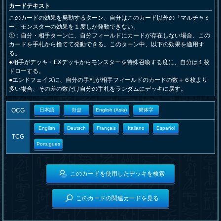
カードテキスト
このカードの効果を発動するターン、自分はこのカード以外の「マルチャミ
ー」モンスターの効果を１度しか発動できない。
①：自分・相手ターンに、自分フィールドにカードが存在しない場合、この
カードを手札から捨てて発動できる。このターン中、以下の効果を適用す
る。
●相手がデッキ・EXデッキからモンスターを特殊召喚する度に、自分は１枚
ドローする。
●エンドフェイズに、自分の手札が相手フィールドのカードの数＋６枚より
多い場合、その差の数だけ自分の手札をランダムにデッキに戻す。
OCG
日本語
한글
English (Asia)
簡体字
English
Deutsch
Français
Italiano
Español
TCG
Portugues
このカードを使用したデッキを検索
このカードの関連カードを見る