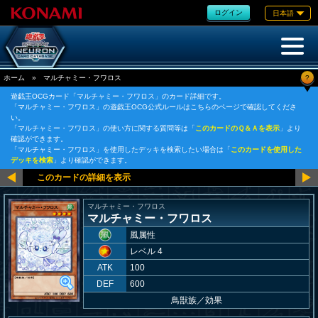
ログイン
日本語
?
ホーム
»
マルチャミー・フワロス
遊戯王OCGカード「マルチャミー・フワロス」のカード詳細です。
「マルチャミー・フワロス」の遊戯王OCG公式ルールはこちらのページで確認してくださ
い。
「マルチャミー・フワロス」の使い方に関する質問等は「
このカードのＱ＆Ａを表示
」より
確認ができます。
「マルチャミー・フワロス」を使用したデッキを検索したい場合は「
このカードを使用した
デッキを検索
」より確認ができます。
マルチャミー・フワロス
マルチャミー・フワロス
風属性
レベル 4
ATK
100
DEF
600
鳥獣族
／
効果