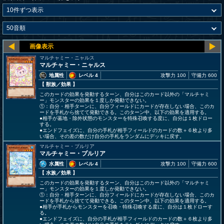
マルチャミー・ニャルス
マルチャミー・ニャルス
地属性
レベル 4
攻撃力 100
守備力 600
【 獣族
／効果
】
このカードの効果を発動するターン、自分はこのカード以外の「マルチャミ
ー」モンスターの効果を１度しか発動できない。
①：自分・相手ターンに、自分フィールドにカードが存在しない場合、このカ
ードを手札から捨てて発動できる。このターン中、以下の効果を適用する。
●相手が墓地・除外状態のモンスターを特殊召喚する度に、自分は１枚ドロー
する。
●エンドフェイズに、自分の手札が相手フィールドのカードの数＋６枚より多
い場合、その差の数だけ自分の手札をランダムにデッキに戻す。
マルチャミー・プルリア
マルチャミー・プルリア
水属性
レベル 4
攻撃力 100
守備力 600
【 水族
／効果
】
このカードの効果を発動するターン、自分はこのカード以外の「マルチャミ
ー」モンスターの効果を１度しか発動できない。
①：自分・相手ターンに、自分フィールドにカードが存在しない場合、このカ
ードを手札から捨てて発動できる。このターン中、以下の効果を適用する。
●相手が手札からモンスターを召喚・特殊召喚する度に、自分は１枚ドローす
る。
●エンドフェイズに、自分の手札が相手フィールドのカードの数＋６枚より多