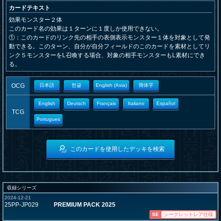
カードテキスト
効果モンスター２体
このカード名の効果は１ターンに１度しか使用できない。
①：このカードのリンク先の相手の表側表示モンスター１体を対象として発
動できる。このターン、自分が自分フィールドのこのカードを素材としてリ
ンク５モンスターをL召喚する場合、対象の相手モンスターもL素材にでき
る。
OCG
日本語
한글
English (Asia)
簡体字
English
Deutsch
Français
Italiano
Español
TCG
Portugues
このカードを使用したデッキを検索
収録シリーズ
2024-12-21
25PP-JP029
PREMIUM PACK 2025
SE
シークレットレア仕様