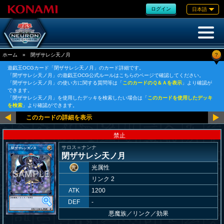
ログイン
日本語
?
ホーム
»
閉ザサレシ天ノ月
遊戯王OCGカード「閉ザサレシ天ノ月」のカード詳細です。
「閉ザサレシ天ノ月」の遊戯王OCG公式ルールはこちらのページで確認してください。
「閉ザサレシ天ノ月」の使い方に関する質問等は「
このカードのＱ＆Ａを表示
」より確認が
できます。
「閉ザサレシ天ノ月」を使用したデッキを検索したい場合は「
このカードを使用したデッキ
を検索
」より確認ができます。
禁止
サロス＝ナンナ
閉ザサレシ天ノ月
光属性
リンク 2
ATK
1200
DEF
-
悪魔族
／
リンク／効果