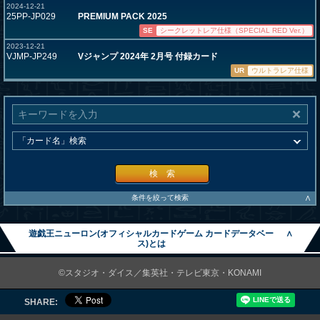
2024-12-21
25PP-JP029
PREMIUM PACK 2025
SE
シークレットレア仕様（SPECIAL RED Ver.）
2023-12-21
VJMP-JP249
Vジャンプ 2024年 2月号 付録カード
UR
ウルトラレア仕様
検 索
∧
条件を絞って検索
遊戯王ニューロン(オフィシャルカードゲーム カードデータベー
∧
ス)とは
©スタジオ・ダイス／集英社・テレビ東京・KONAMI
SHARE: