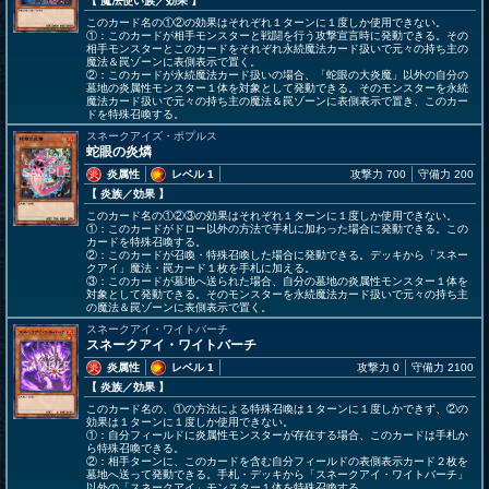
【 魔法使い族
／効果
】
このカード名の①②の効果はそれぞれ１ターンに１度しか使用できない。
①：このカードが相手モンスターと戦闘を行う攻撃宣言時に発動できる。その
相手モンスターとこのカードをそれぞれ永続魔法カード扱いで元々の持ち主の
魔法＆罠ゾーンに表側表示で置く。
②：このカードが永続魔法カード扱いの場合、「蛇眼の大炎魔」以外の自分の
墓地の炎属性モンスター１体を対象として発動できる。そのモンスターを永続
魔法カード扱いで元々の持ち主の魔法＆罠ゾーンに表側表示で置き、このカー
ドを特殊召喚する。
スネークアイズ・ポプルス
蛇眼の炎燐
炎属性
レベル 1
攻撃力 700
守備力 200
【 炎族
／効果
】
このカード名の①②③の効果はそれぞれ１ターンに１度しか使用できない。
①：このカードがドロー以外の方法で手札に加わった場合に発動できる。この
カードを特殊召喚する。
②：このカードが召喚・特殊召喚した場合に発動できる。デッキから「スネー
クアイ」魔法・罠カード１枚を手札に加える。
③：このカードが墓地へ送られた場合、自分の墓地の炎属性モンスター１体を
対象として発動できる。そのモンスターを永続魔法カード扱いで元々の持ち主
の魔法＆罠ゾーンに表側表示で置く。
スネークアイ・ワイトバーチ
スネークアイ・ワイトバーチ
炎属性
レベル 1
攻撃力 0
守備力 2100
【 炎族
／効果
】
このカード名の、①の方法による特殊召喚は１ターンに１度しかできず、②の
効果は１ターンに１度しか使用できない。
①：自分フィールドに炎属性モンスターが存在する場合、このカードは手札か
ら特殊召喚できる。
②：相手ターンに、このカードを含む自分フィールドの表側表示カード２枚を
墓地へ送って発動できる。手札・デッキから「スネークアイ・ワイトバーチ」
以外の「スネークアイ」モンスター１体を特殊召喚する。