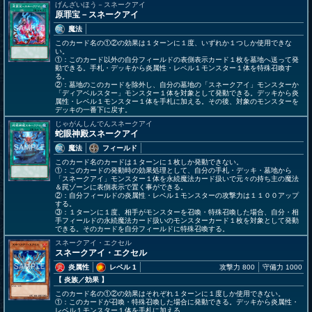
げんざいほう－スネークアイ
原罪宝－スネークアイ
魔法
このカード名の①②の効果は１ターンに１度、いずれか１つしか使用できな
い。
①：このカード以外の自分フィールドの表側表示カード１枚を墓地へ送って発
動できる。手札・デッキから炎属性・レベル１モンスター１体を特殊召喚す
る。
②：墓地のこのカードを除外し、自分の墓地の「スネークアイ」モンスターか
「ディアベルスター」モンスター１体を対象として発動できる。デッキから炎
属性・レベル１モンスター１体を手札に加える。その後、対象のモンスターを
デッキの一番下に戻す。
じゃがんしんでんスネークアイ
蛇眼神殿スネークアイ
魔法
フィールド
このカード名のカードは１ターンに１枚しか発動できない。
①：このカードの発動時の効果処理として、自分の手札・デッキ・墓地から
「スネークアイ」モンスター１体を永続魔法カード扱いで元々の持ち主の魔法
＆罠ゾーンに表側表示で置く事ができる。
②：自分フィールドの炎属性・レベル１モンスターの攻撃力は１１００アップ
する。
③：１ターンに１度、相手がモンスターを召喚・特殊召喚した場合、自分・相
手フィールドの永続魔法カード扱いのモンスターカード１枚を対象として発動
できる。そのカードを自分フィールドに特殊召喚する。
スネークアイ・エクセル
スネークアイ・エクセル
炎属性
レベル 1
攻撃力 800
守備力 1000
【 炎族
／効果
】
このカード名の①②の効果はそれぞれ１ターンに１度しか使用できない。
①：このカードが召喚・特殊召喚した場合に発動できる。デッキから炎属性・
レベル１モンスター１体を手札に加える。