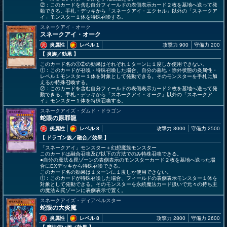
②：このカードを含む自分フィールドの表側表示カード２枚を墓地へ送って発
動できる。手札・デッキから「スネークアイ・エクセル」以外の「スネークア
イ」モンスター１体を特殊召喚する。
スネークアイ・オーク
スネークアイ・オーク
炎属性
レベル 1
攻撃力 900
守備力 200
【 炎族
／効果
】
このカード名の①②の効果はそれぞれ１ターンに１度しか使用できない。
①：このカードが召喚・特殊召喚した場合、自分の墓地・除外状態の炎属性・
レベル１モンスター１体を対象として発動できる。そのモンスターを手札に加
えるか特殊召喚する。
②：このカードを含む自分フィールドの表側表示カード２枚を墓地へ送って発
動できる。手札・デッキから「スネークアイ・オーク」以外の「スネークア
イ」モンスター１体を特殊召喚する。
スネークアイズ・ダムド・ドラゴン
蛇眼の原罪龍
炎属性
レベル 8
攻撃力 3000
守備力 2500
【 ドラゴン族
／融合／効果
】
「スネークアイ」モンスター＋幻想魔族モンスター
このカードは融合召喚及び以下の方法でのみ特殊召喚できる。
●自分の魔法＆罠ゾーンの表側表示のモンスターカード２枚を墓地へ送った場
合にEXデッキから特殊召喚できる。
このカード名の効果は１ターンに１度しか使用できない。
①：このカードが特殊召喚した場合、フィールドの表側表示モンスター１体を
対象として発動できる。そのモンスターを永続魔法カード扱いで元々の持ち主
の魔法＆罠ゾーンに表側表示で置く。
スネークアイズ・ディアベルスター
蛇眼の大炎魔
炎属性
レベル 8
攻撃力 2800
守備力 2600