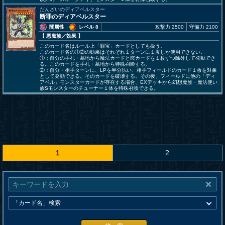
だんざいのディアベルスター
断罪のディアベルスター
闇属性
レベル 8
攻撃力 2500
守備力 2100
【 悪魔族
／効果
】
このカード名はルール上「罪宝」カードとしても扱う。
このカード名の①②の効果はそれぞれ１ターンに１度しか使用できない。
①：自分の手札・墓地から魔法カードと罠カードを１枚ずつ除外して発動でき
る。このカードを手札・墓地から特殊召喚する。
②：自分・相手ターンに、LPを半分払い、相手フィールドのカード１枚を対象
として発動できる。そのカードを破壊する。その後、フィールドに他の「ディ
アベル」モンスターカードが存在する場合、EXデッキから幻想魔族・魔法使い
族Sモンスターのチューナー１体を特殊召喚できる。
1
2