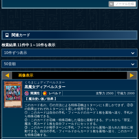
N
ノーマル仕様
関連カード
検索結果 11件中 1～10件を表示
くろまじょディアベルスター
黒魔女ディアベルスター
闇属性
レベル 7
攻撃力 2500
守備力 2000
【 魔法使い族
／効果
】
このカード名の、①の方法による特殊召喚は１ターンに１度しかできず、②③
の効果はそれぞれ１ターンに１度しか使用できない。
①：このカードは自分の手札・フィールドのカード１枚を墓地へ送り、手札か
ら特殊召喚できる。
②：このカードが召喚・特殊召喚した場合に発動できる。デッキから「罪宝」
魔法・罠カード１枚を自分フィールドにセットする。
③：このカードが相手ターンに手札・フィールドから墓地へ送られた場合に発
動できる。自分の手札・フィールドからカード１枚を墓地へ送り、このカード
を特殊召喚する。