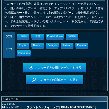
このカード名の①②の効果はそれぞれ１ターンに１度しか使用できない。
①：自分の手札・デッキ・墓地から「ディアベルスター」モンスター１体を
永続魔法カード扱いで元々の持ち主の魔法＆罠ゾーンに表側表示で置く。
②：自分・相手のエンドフェイズに、墓地のこのカードを除外し、自分フィ
ールドの永続魔法カード扱いのモンスターカード１枚を対象として発動でき
る。そのカードを特殊召喚する。
OCG
日本語
한글
English (Asia)
簡体字
English
Deutsch
Français
Italiano
Español
TCG
Portugues
このカードを使用したデッキを検索
このカードの関連カードを見る
収録シリーズ
2023-10-28
PHNI-JP062
ファントム・ナイトメア [ PHANTOM NIGHTMARE ]