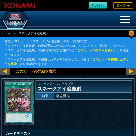
ログイン
日本語
?
ホーム
»
スネークアイ追走劇
遊戯王OCGカード「スネークアイ追走劇」のカード詳細です。
「スネークアイ追走劇」の遊戯王OCG公式ルールはこちらのページで確認してください。
「スネークアイ追走劇」の使い方に関する質問等は「
このカードのＱ＆Ａを表示
」より確認
ができます。
「スネークアイ追走劇」を使用したデッキを検索したい場合は「
このカードを使用したデッ
キを検索
」より確認ができます。
スネークアイついそうげき
スネークアイ追走劇
効果
速攻魔法
カードテキスト