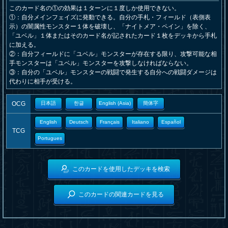
このカード名の①の効果は１ターンに１度しか使用できない。
①：自分メインフェイズに発動できる。自分の手札・フィールド（表側表
示）の闇属性モンスター１体を破壊し、「ナイトメア・ペイン」を除く、
「ユベル」１体またはそのカード名が記されたカード１枚をデッキから手札
に加える。
②：自分フィールドに「ユベル」モンスターが存在する限り、攻撃可能な相
手モンスターは「ユベル」モンスターを攻撃しなければならない。
③：自分の「ユベル」モンスターの戦闘で発生する自分への戦闘ダメージは
代わりに相手が受ける。
OCG
日本語
한글
English (Asia)
簡体字
English
Deutsch
Français
Italiano
Español
TCG
Portugues
このカードを使用したデッキを検索
このカードの関連カードを見る