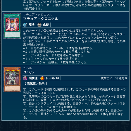
②：墓地のこのカードを除外して発動できる。自分の手札・墓地から「ヘルグ
レイブ・スクワーマー」以外の攻撃力と守備力が０の悪魔族モンスター１体を
特殊召喚する。
マチュア・クロニクル
マチュア・クロニクル
魔法
永続
このカード名の②の効果は１ターンに１度しか使用できない。
①：「ユベル」モンスターまたは「ユベル」のカード名が記されたモンスター
が特殊召喚される度に、このカードにクロニクルカウンターを１つ置く。
②：自分フィールドのクロニクルカウンターを以下の数だけ取り除き、その効
果を発動できる。
●１：自分の墓地から「ユベル」１体を特殊召喚する。
●２：自分の除外状態のカード１枚を手札に加える。
●３：デッキからカード１枚を選んで除外する。
●４：フィールドのカード１枚を破壊する。
●５：デッキから「超融合」１枚を手札に加える。
ユベル
ユベル
闇属性
レベル 10
攻撃力 0
守備力 0
【 悪魔族
／効果
】
①：このカードは戦闘では破壊されず、このカードの戦闘で発生する自分への
戦闘ダメージは０になる。
②：攻撃表示のこのカードが攻撃対象に選択された場合、そのダメージ計算前
に発動する。攻撃モンスターの攻撃力分のダメージを相手に与える。
③：自分エンドフェイズに発動する。自分フィールドの他のモンスター１体を
リリースするか、このカードを破壊する。
④：この③の効果以外でこのカードが破壊された時に発動できる。自分の手
札・デッキ・墓地から「ユベル－Das Abscheulich Ritter」１体を特殊召喚す
る。