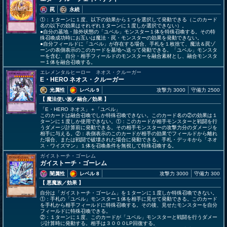
罠
永続
①：１ターンに１度、以下の効果から１つを選択して発動できる（このカード
名の以下の効果はそれぞれ１ターンに１度しか選択できない）。
●自分の墓地・除外状態の「ユベル」モンスター１体を特殊召喚する。その特
殊召喚成功時にお互いは魔法・罠・モンスターの効果を発動できない。
●自分フィールドに「ユベル」が存在する場合、手札を１枚捨て、魔法＆罠ゾ
ーンの表側表示のこのカードを墓地へ送って発動できる。「ユベル」モンスタ
ーを含む、自分・相手フィールドのモンスターを融合素材とし、融合モンスタ
ー１体を融合召喚する。
エレメンタルヒーロー ネオス・クルーガー
E・HERO ネオス・クルーガー
光属性
レベル 9
攻撃力 3000
守備力 2500
【 魔法使い族
／融合／効果
】
「E・HERO ネオス」＋「ユベル」
このカードは融合召喚でしか特殊召喚できない。このカード名の②の効果は１
ターンに１度しか使用できない。①：このカードが相手モンスターと戦闘を行
うダメージ計算前に発動できる。その相手モンスターの攻撃力分のダメージを
相手に与える。②：表側表示のこのカードが相手の効果でフィールドから離れ
た場合、または戦闘で破壊された場合に発動できる。手札・デッキから「ネオ
ス・ワイズマン」１体を召喚条件を無視して特殊召喚する。
ガイストーチ・ゴーレム
ガイストーチ・ゴーレム
闇属性
レベル 8
攻撃力 3000
守備力 300
【 悪魔族
／効果
】
自分は「ガイストーチ・ゴーレム」を１ターンに１度しか特殊召喚できない。
①：手札の「ユベル」モンスター１体を相手に見せて発動できる。このカード
を手札から相手フィールドに特殊召喚する。その後、見せたモンスターを自分
フィールドに特殊召喚できる。
②：１ターンに１度、このカードが「ユベル」モンスターと戦闘を行うダメー
ジ計算時に発動する。相手は３０００LP回復する。