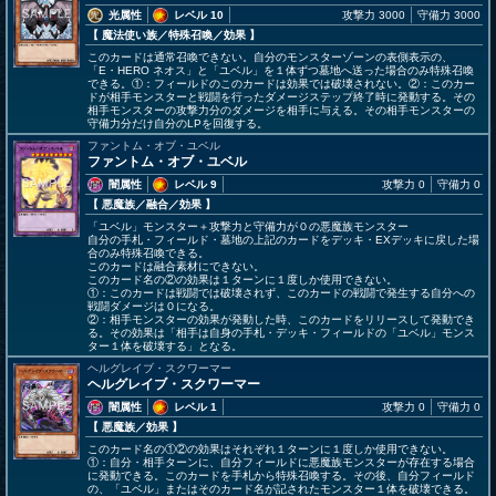
光属性
レベル 10
攻撃力 3000
守備力 3000
【 魔法使い族
／特殊召喚／効果
】
このカードは通常召喚できない。自分のモンスターゾーンの表側表示の、
「E・HERO ネオス」と「ユベル」を１体ずつ墓地へ送った場合のみ特殊召喚
できる。①：フィールドのこのカードは効果では破壊されない。②：このカー
ドが相手モンスターと戦闘を行ったダメージステップ終了時に発動する。その
相手モンスターの攻撃力分のダメージを相手に与える。その相手モンスターの
守備力分だけ自分のLPを回復する。
ファントム・オブ・ユベル
ファントム・オブ・ユベル
闇属性
レベル 9
攻撃力 0
守備力 0
【 悪魔族
／融合／効果
】
「ユベル」モンスター＋攻撃力と守備力が０の悪魔族モンスター
自分の手札・フィールド・墓地の上記のカードをデッキ・EXデッキに戻した場
合のみ特殊召喚できる。
このカードは融合素材にできない。
このカード名の②の効果は１ターンに１度しか使用できない。
①：このカードは戦闘では破壊されず、このカードの戦闘で発生する自分への
戦闘ダメージは０になる。
②：相手モンスターの効果が発動した時、このカードをリリースして発動でき
る。その効果は「相手は自身の手札・デッキ・フィールドの「ユベル」モンス
ター１体を破壊する」となる。
ヘルグレイブ・スクワーマー
ヘルグレイブ・スクワーマー
闇属性
レベル 1
攻撃力 0
守備力 0
【 悪魔族
／効果
】
このカード名の①②の効果はそれぞれ１ターンに１度しか使用できない。
①：自分・相手ターンに、自分フィールドに悪魔族モンスターが存在する場合
に発動できる。このカードを手札から特殊召喚する。その後、自分フィールド
の、「ユベル」またはそのカード名が記されたモンスター１体を破壊できる。