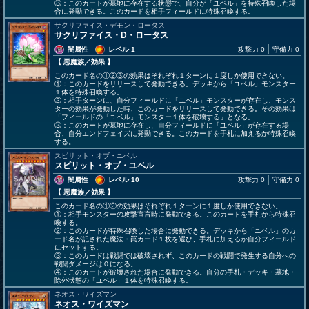
③：このカードが墓地に存在する状態で、自分が「ユベル」を特殊召喚した場
合に発動できる。このカードを相手フィールドに特殊召喚する。
サクリファイス・デモン・ロータス
サクリファイス・D・ロータス
闇属性
レベル 1
攻撃力 0
守備力 0
【 悪魔族
／効果
】
このカード名の①②③の効果はそれぞれ１ターンに１度しか使用できない。
①：このカードをリリースして発動できる。デッキから「ユベル」モンスター
１体を特殊召喚する。
②：相手ターンに、自分フィールドに「ユベル」モンスターが存在し、モンス
ターの効果が発動した時、このカードをリリースして発動できる。その効果は
「フィールドの「ユベル」モンスター１体を破壊する」となる。
③：このカードが墓地に存在し、自分フィールドに「ユベル」が存在する場
合、自分エンドフェイズに発動できる。このカードを手札に加えるか特殊召喚
する。
スピリット・オブ・ユベル
スピリット・オブ・ユベル
闇属性
レベル 10
攻撃力 0
守備力 0
【 悪魔族
／効果
】
このカード名の①②の効果はそれぞれ１ターンに１度しか使用できない。
①：相手モンスターの攻撃宣言時に発動できる。このカードを手札から特殊召
喚する。
②：このカードが特殊召喚した場合に発動できる。デッキから「ユベル」のカ
ード名が記された魔法・罠カード１枚を選び、手札に加えるか自分フィールド
にセットする。
③：このカードは戦闘では破壊されず、このカードの戦闘で発生する自分への
戦闘ダメージは０になる。
④：このカードが破壊された場合に発動できる。自分の手札・デッキ・墓地・
除外状態の「ユベル」１体を特殊召喚する。
ネオス・ワイズマン
ネオス・ワイズマン