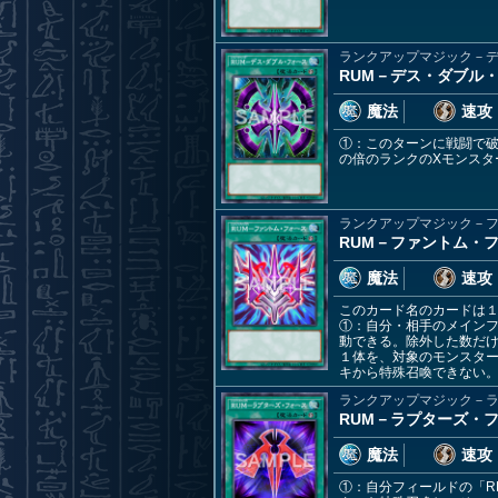
ランクアップマジック－
RUM－デス・ダブル
魔法
速攻
①：このターンに戦闘で破
の倍のランクのXモンスタ
ランクアップマジック－
RUM－ファントム・
魔法
速攻
このカード名のカードは
①：自分・相手のメイン
動できる。除外した数だけ
１体を、対象のモンスター
キから特殊召喚できない
ランクアップマジック－
RUM－ラプターズ・
魔法
速攻
①：自分フィールドの「R