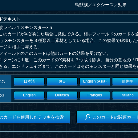
鳥獣族
／
エクシーズ／効果
ドテキスト
族レベル１３モンスター×５
このカードがX召喚した場合に発動できる。相手フィールドのカードを
R」Xモンスターを３種類以上素材としている場合、この効果で破壊し
ージを相手に与える。
フィールドのこのカードは他のカードの効果を受けない。
１ターンに１度、このカードのX素材を３つ取り除き、自分の墓地の「R
きる。エンドフェイズまで、このカードはそのモンスターと同じ効果を
CG
日本語
한글
English (Asia)
簡体字
CG
English
Deutsch
Français
Italiano
のカードを使用したデッキを検索
このカードの関連カー