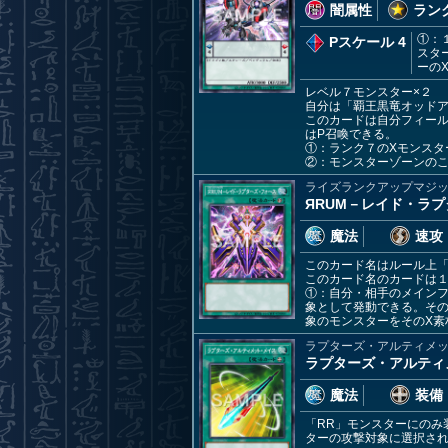
闇属性
ランク
①：
Pスケール 4
スタ
ーの
レベル７モンスター×２
自分は「覇王黒竜オッド
このカードは自分フィール
はP召喚できる。
①：ランク７のXモンスタ
②：モンスターゾーンのこ
ライズランクアップマジ
ЯRUM－レイド・ラ
魔法
速攻
このカード名はルール上「
このカード名のカードは
①：自分・相手のメインフ
象として発動できる。その
象のモンスターをそのX素
ラプターズ・アルティメ
ラプターズ・アルティ
魔法
装備
「RR」モンスターにのみ
ターの攻撃対象に選択され