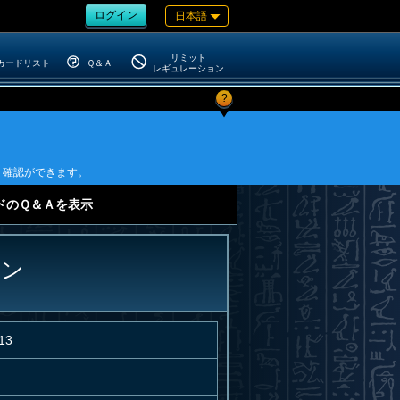
ログイン
日本語
リミット
カードリスト
Ｑ＆Ａ
レギュレーション
?
り確認ができます。
ドのＱ＆Ａを表示
コン
13