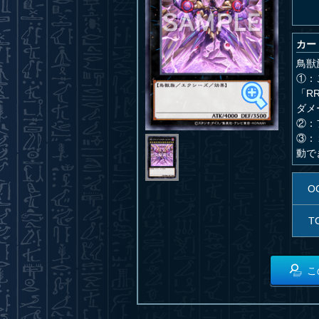
カー
鳥獣
①：
「R
ダメ
②：
③：
動で
O
T
こ