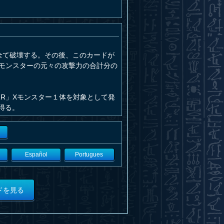
全て破壊する。その後、このカードが
たモンスターの元々の攻撃力の合計分の
R」Xモンスター１体を対象として発
得る。
Español
Portugues
ドを見る