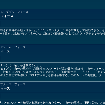
デス・ダブル・フォース
・フォース
壊され自分の墓地へ送られた「RR」Xモンスター１体を対象として発動できる。
ー１体を、対象のモンスターの上に重ねてX召喚扱いとしてエクストラデッキから
ファントム・フォース
フォース
１ターンに１枚しか発動できない。
フェイズに、自分の墓地から闇属性モンスターを任意の数だけ除外し、自分フィール
、対象の自分のモンスターよりランクが高い、「幻影騎士団」、「RR」、「エク
の上に重ねてX召喚扱いでEXデッキから特殊召喚する。このカードの発動後、ター
。
ラプターズ・フォース
フォース
R」Xモンスターが破壊され墓地へ送られたターン、自分の墓地の「RR」Xモンス