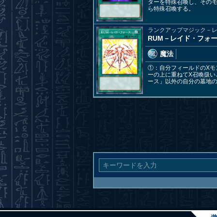
ターを特殊召喚し、そのモ
ら特殊召喚する。
ランクアップマジック－
RUM－レイド・フォ
魔法
①：自分フィールドのXモ
ーの上に重ねてX召喚扱い
ース」以外の自分の墓地の