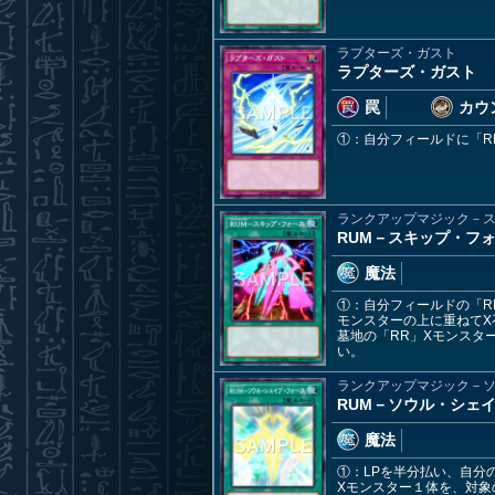
ラプターズ・ガスト
ラプターズ・ガスト
罠
カウ
①：自分フィールドに「R
ランクアップマジック－
RUM－スキップ・フ
魔法
①：自分フィールドの「R
モンスターの上に重ねてX
墓地の「RR」Xモンスタ
い。
ランクアップマジック－
RUM－ソウル・シェ
魔法
①：LPを半分払い、自分
Xモンスター１体を、対象