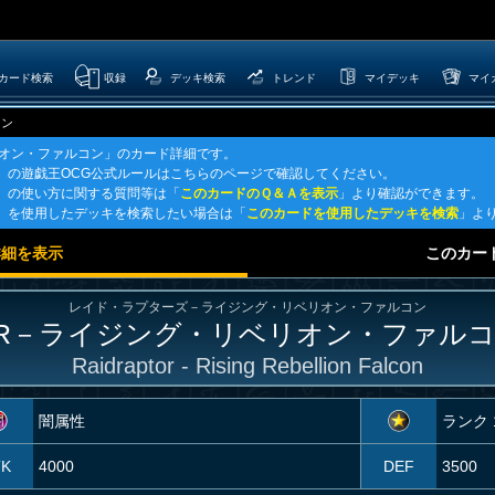
カード検索
収録
デッキ検索
トレンド
マイデッキ
マイ
コン
リオン・ファルコン」のカード詳細です。
」の遊戯王OCG公式ルールはこちらのページで確認してください。
」の使い方に関する質問等は「
このカードのＱ＆Ａを表示
」より確認ができます。
」を使用したデッキを検索したい場合は「
このカードを使用したデッキを検索
」よ
詳細を表示
このカー
レイド・ラプターズ－ライジング・リベリオン・ファルコン
R－ライジング・リベリオン・ファル
Raidraptor - Rising Rebellion Falcon
闇属性
ランク 
TK
4000
DEF
3500