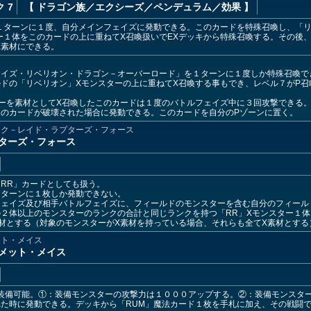
 7
【 ドラゴン族
／エクシーズ／ペンデュラム／効果
】
１ターンに１度、自分メインフェイズに発動できる。このカードを特殊召喚し、「
ー１体をこのカードの上に重ねてX召喚扱いでEXデッキから特殊召喚する。その後
X素材にできる。
アイズ・リベリオン・ドラゴン－オーバーロード」を１ターンに１度しか特殊召喚で
ドの「リベリオン」Xモンスターの上に重ねてX召喚する事もでき、レベル７がP召
ーを素材としてX召喚したこのカードは１度のバトルフェイズ中に３回攻撃できる
のカードが破壊された場合に発動できる。このカードを自分のPゾーンに置く。
ック－レイド・ラプターズ・フォース
プターズ・フォース
RR」カードとしても扱う。
１ターンに１枚しか発動できない。
ェイズ及び相手バトルフェイズに、フィールドのモンスターを含む自分のフィール
２体以上のモンスターのランクの合計と同じランクを持つ「RR」Xモンスター１体
材とする（対象のモンスターがX素材を持っている場合、それらも全てX素材とする
ット・メイス
メット・メイス
装備可能。①：装備モンスターの攻撃力は１０００アップする。②：装備モンスタ
た時に発動できる。デッキから「RUM」魔法カード１枚を手札に加え、その戦闘