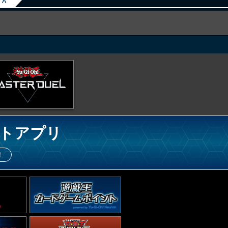
∧
トアプリ
！