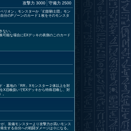
攻撃力 3000
守備力 2500
リベリオン」モンスターか「幻影騎士団」モン
、自分のPゾーンのカード１枚をそのモンスタ
きない。
喚可能な場合にEXデッキの表側のこのカード
。
ド・墓地の「RR」Xモンスター２体以上を対
をX召喚扱いでEXデッキから特殊召喚し、対
）。
ーが、装備モンスターより攻撃力が高いモンス
で発生する自分への戦闘ダメージは０になる。