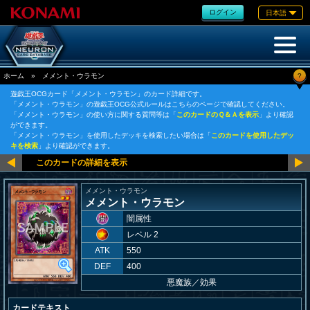
ログイン
日本語
?
ホーム
»
メメント・ウラモン
遊戯王OCGカード「メメント・ウラモン」のカード詳細です。
「メメント・ウラモン」の遊戯王OCG公式ルールはこちらのページで確認してください。
「メメント・ウラモン」の使い方に関する質問等は「
このカードのＱ＆Ａを表示
」より確認
ができます。
「メメント・ウラモン」を使用したデッキを検索したい場合は「
このカードを使用したデッ
キを検索
」より確認ができます。
メメント・ウラモン
メメント・ウラモン
闇属性
レベル 2
ATK
550
DEF
400
悪魔族
／
効果
カードテキスト