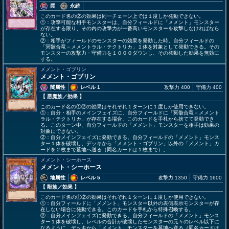
罠
永続
このカード名の②の効果は同一チェーン上では１度しか発動できない。
①：攻撃可能な相手モンスターは、自分フィールドに「メメント」モンスター
が存在する限り、その内の攻撃力が一番高いモンスターを攻撃しなければなら
ない。
②：相手がフィールドのモンスターの効果を発動した時、自分フィールドの
「冥骸合竜－メメントラル・テクトリカ」１体を対象として発動できる。その
モンスターの攻撃力・守備力を１０００ダウンし、その発動した効果を無効に
する。
メメント・ゴブリン
メメント・ゴブリン
闇属性
レベル 1
攻撃力 400
守備力 400
【 悪魔族
／効果
】
このカード名の①②の効果はそれぞれ１ターンに１度しか使用できない。
①：自分・相手のメインフェイズに、自分フィールドに「冥骸合竜－メメント
ラル・テクトリカ」が存在する場合、このカードを手札から捨てて発動でき
る。このターン中、自分フィールドの「メメント」モンスターを相手は効果の
対象にできない。
②：自分メインフェイズに発動できる。自分フィールドの「メメント」モンス
ター１体を破壊し、デッキから「メメント・ゴブリン」以外の「メメント」カ
ードを２枚まで墓地へ送る（同名カードは１枚まで）。
メメント・シーホース
メメント・シーホース
地属性
レベル 5
攻撃力 1350
守備力 1600
【 獣族
／効果
】
このカード名の①②の効果はそれぞれ１ターンに１度しか使用できない。
①：自分フィールドに「メメント」モンスター以外の表側表示モンスターが存
在しない場合に発動できる。このカードを手札から特殊召喚する。
②：自分メインフェイズに発動できる。自分フィールドの「メメント」モンス
ター１体を破壊し、レベルの合計が破壊したモンスターの元々のレベル以下に
なるように、デッキから「メメント」モンスターを墓地へ送る（同名カードは