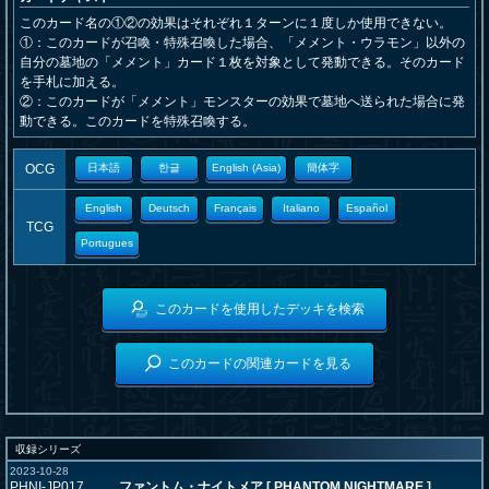
このカード名の①②の効果はそれぞれ１ターンに１度しか使用できない。
①：このカードが召喚・特殊召喚した場合、「メメント・ウラモン」以外の
自分の墓地の「メメント」カード１枚を対象として発動できる。そのカード
を手札に加える。
②：このカードが「メメント」モンスターの効果で墓地へ送られた場合に発
動できる。このカードを特殊召喚する。
OCG
日本語
한글
English (Asia)
簡体字
English
Deutsch
Français
Italiano
Español
TCG
Portugues
このカードを使用したデッキを検索
このカードの関連カードを見る
収録シリーズ
2023-10-28
PHNI-JP017
ファントム・ナイトメア [ PHANTOM NIGHTMARE ]