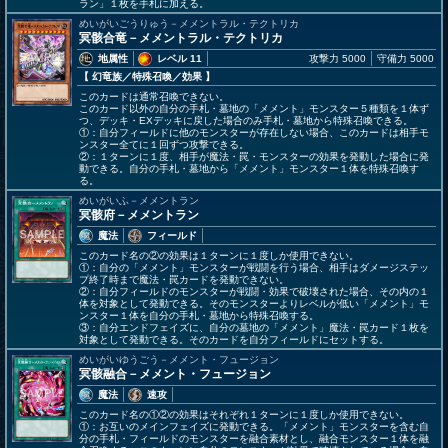
ラン」１枚を手札に加える。
めいがいごうりゅう－メメントラル・テクトリカ
冥骸合竜－メメントラル・テクトリカ
地属性
レベル 11
攻撃力 5000
守備力 5000
【 幻竜族
／特殊召喚／効果
】
このカードは通常召喚できない。
このカード以外の自分の手札・墓地の「メメント」モンスター５種類を１体ず
つ、デッキ・EXデッキに戻した場合のみ手札・墓地から特殊召喚できる。
①：自分フィールドに他のモンスターが存在しない場合、このカードは相手モ
ンスター全てに１回ずつ攻撃できる。
②：１ターンに１度、相手が魔法・罠・モンスターの効果を発動した場合に発
動できる。自分の手札・墓地から「メメント」モンスター１体を特殊召喚す
る。
めいがいふ－メメントラン
冥骸府－メメントラン
魔法
フィールド
このカード名の②の効果は１ターンに１度しか使用できない。
①：自分の「メメント」モンスターが戦闘を行う場合、相手はダメージステッ
プ終了時まで魔法・罠カードを発動できない。
②：自分フィールドのモンスターが戦闘・効果で破壊された場合、その内の１
体を対象として発動できる。そのモンスターよりレベルが低い「メメント」モ
ンスター１体を自分の手札・墓地から特殊召喚する。
③：自分エンドフェイズに、自分の墓地の「メメント」魔法・罠カード１枚を
対象として発動できる。そのカードを自分フィールドにセットする。
めいがいゆうごう－メメント・フュージョン
冥骸融合－メメント・フュージョン
魔法
速攻
このカード名の①②の効果はそれぞれ１ターンに１度しか使用できない。
①：お互いのメインフェイズに発動できる。「メメント」モンスターを含む自
分の手札・フィールドのモンスターを融合素材とし、融合モンスター１体を融