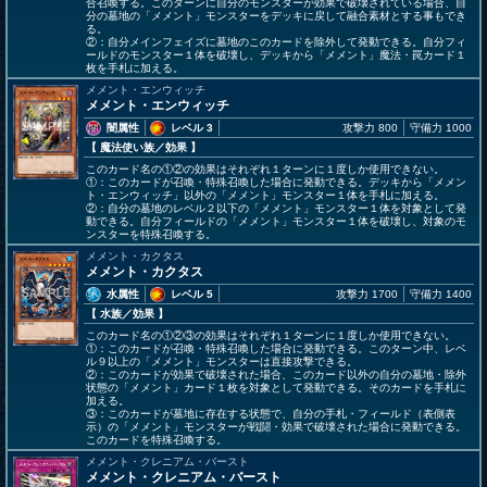
合召喚する。このターンに自分のモンスターが効果で破壊されている場合、自
分の墓地の「メメント」モンスターをデッキに戻して融合素材とする事もでき
る。
②：自分メインフェイズに墓地のこのカードを除外して発動できる。自分フィ
ールドのモンスター１体を破壊し、デッキから「メメント」魔法・罠カード１
枚を手札に加える。
メメント・エンウィッチ
メメント・エンウィッチ
闇属性
レベル 3
攻撃力 800
守備力 1000
【 魔法使い族
／効果
】
このカード名の①②の効果はそれぞれ１ターンに１度しか使用できない。
①：このカードが召喚・特殊召喚した場合に発動できる。デッキから「メメン
ト・エンウィッチ」以外の「メメント」モンスター１体を手札に加える。
②：自分の墓地のレベル２以下の「メメント」モンスター１体を対象として発
動できる。自分フィールドの「メメント」モンスター１体を破壊し、対象のモ
ンスターを特殊召喚する。
メメント・カクタス
メメント・カクタス
水属性
レベル 5
攻撃力 1700
守備力 1400
【 水族
／効果
】
このカード名の①②③の効果はそれぞれ１ターンに１度しか使用できない。
①：このカードが召喚・特殊召喚した場合に発動できる。このターン中、レベ
ル９以上の「メメント」モンスターは直接攻撃できる。
②：このカードが効果で破壊された場合、このカード以外の自分の墓地・除外
状態の「メメント」カード１枚を対象として発動できる。そのカードを手札に
加える。
③：このカードが墓地に存在する状態で、自分の手札・フィールド（表側表
示）の「メメント」モンスターが戦闘・効果で破壊された場合に発動できる。
このカードを特殊召喚する。
メメント・クレニアム・バースト
メメント・クレニアム・バースト