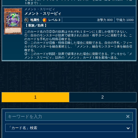
１枚まで）。
メメント・スリーピィ
メメント・スリーピィ
地属性
レベル 3
攻撃力 800
守備力 1000
【 獣族
／効果
】
このカード名の①②③の効果はそれぞれ１ターンに１度しか使用できない。
①：自分のモンスターが効果で破壊された自分・相手ターンに発動できる。こ
のカードを手札から特殊召喚する。
②：このカードが召喚・特殊召喚した場合に発動できる。自分の手札・フィー
ルドのモンスターを融合素材とし、「メメント」融合モンスター１体を融合召
喚する。
③：このカードが戦闘・効果で破壊された場合に発動できる。デッキから「メ
メント・スリーピィ」以外の「メメント」カード１枚を墓地へ送る。
1
2