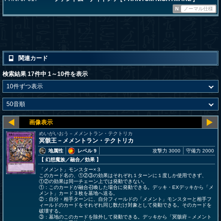
N
ノーマル仕様
関連カード
検索結果 17件中 1～10件を表示
めいがいおう－メメントラン・テクトリカ
冥骸王－メメントラン・テクトリカ
地属性
レベル 9
攻撃力 3000
守備力 2000
【 幻想魔族
／融合／効果
】
「メメント」モンスター×３
このカード名の、①②③の効果はそれぞれ１ターンに１度しか使用できず、
①②の効果は同一チェーン上では発動できない。
①：このカードが融合召喚した場合に発動できる。デッキ・EXデッキから「メ
メント」カード３枚を墓地へ送る。
②：自分・相手ターンに、自分フィールドの「メメント」モンスターと相手フ
ィールドのカードをそれぞれ同じ数だけ対象として発動できる。そのカードを
破壊する。
③：墓地のこのカードを除外して発動できる。デッキから「冥骸府－メメント