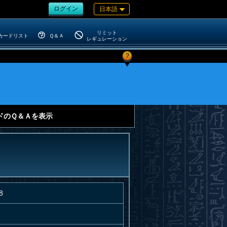
ログイン
日本語
リミット
カードリスト
Ｑ＆Ａ
レギュレーション
?
ドのＱ＆Ａを表示
8