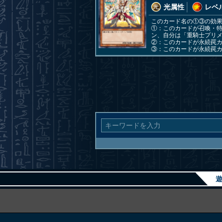
光属性
レベル
このカード名の①③の効
①：このカードが召喚・
ン、自分は「重騎士プリ
②：このカードが永続罠
③：このカードが永続罠
遊