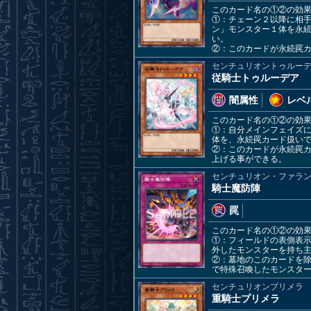
このカード名の①②の効
①：チェーン２以降に相
ン」モンスター１体を永
い。
②：このカードが永続罠
センチュリオントゥルー
従騎士トゥルーデア
闇属性
レベル
このカード名の①②の効
①：自分メインフェイズ
体を、永続罠カード扱い
②：このカードが永続罠
上げる事ができる。
センチュリオン・ファラ
騎士魔防陣
罠
このカード名の①②の効
①：フィールドの表側表
外したモンスターを持ち
②：墓地のこのカードを
で特殊召喚したモンスタ
センチュリオンプリメラ
重騎士プリメラ