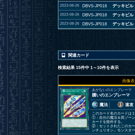
2023-08-26
DBVS-JP018
デッキビル
2023-08-26
DBVS-JP018
デッキビル
2023-08-26
DBVS-JP018
デッキビル
関連カード
検索結果 15件中 1～10件を表示
画像表
あがないのエンブレーマ
贖いのエンブレーマ
魔法
速攻
このカード名のカードは
①：自分の魔法＆罠ゾー
カードを除外する。
②：セットされたこのカ
ンチュリオン」モンスタ