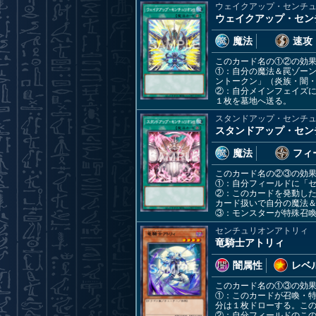
ウェイクアップ・センチ
ウェイクアップ・セン
魔法
速攻
このカード名の①②の効
①：自分の魔法＆罠ゾー
ントークン」（炎族・闇・
②：自分メインフェイズ
１枚を墓地へ送る。
スタンドアップ・センチ
スタンドアップ・セン
魔法
フィ
このカード名の②③の効
①：自分フィールドに「
②：このカードを発動し
カード扱いで自分の魔法
③：モンスターが特殊召
センチュリオンアトリィ
竜騎士アトリィ
闇属性
レベル
このカード名の①③の効
①：このカードが召喚・
分は１枚ドローする。こ
②：自分フィールドのこ