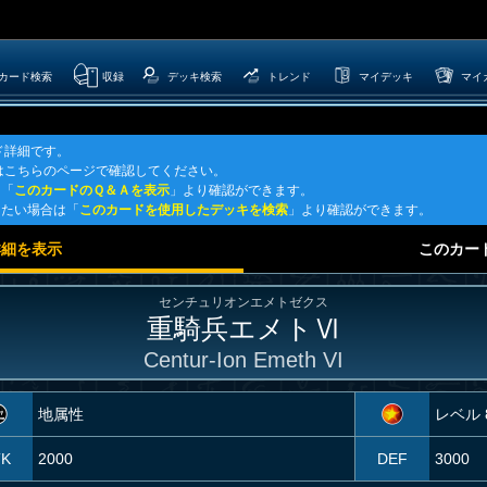
カード検索
収録
デッキ検索
トレンド
マイデッキ
マイ
ド詳細です。
はこちらのページで確認してください。
は「
このカードのＱ＆Ａを表示
」より確認ができます。
したい場合は「
このカードを使用したデッキを検索
」より確認ができます。
詳細を表示
このカー
センチュリオンエメトゼクス
重騎兵エメトⅥ
Centur-Ion Emeth VI
地属性
レベル 
TK
2000
DEF
3000