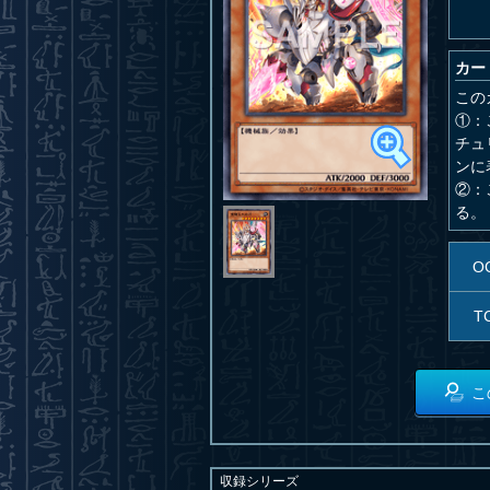
カー
この
①：
チュ
ンに
②：
る。
O
T
こ
収録シリーズ