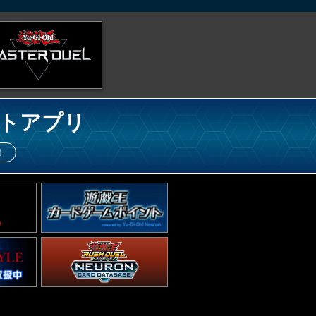
トアプリ
！