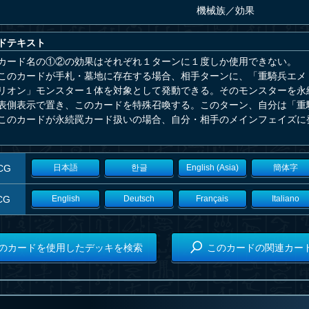
機械族
／
効果
ドテキスト
カード名の①②の効果はそれぞれ１ターンに１度しか使用できない。
このカードが手札・墓地に存在する場合、相手ターンに、「重騎兵エメ
リオン」モンスター１体を対象として発動できる。そのモンスターを永
表側表示で置き、このカードを特殊召喚する。このターン、自分は「重
このカードが永続罠カード扱いの場合、自分・相手のメインフェイズに
CG
日本語
한글
English (Asia)
簡体字
CG
English
Deutsch
Français
Italiano
のカードを使用したデッキを検索
このカードの関連カー