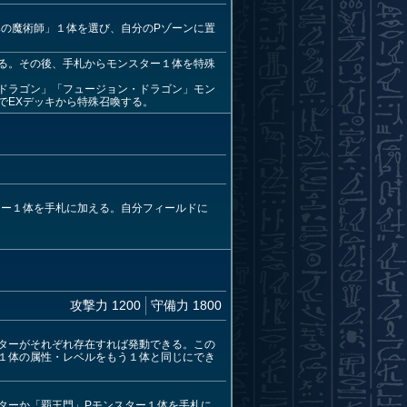
の魔術師」１体を選び、自分のPゾーンに置
る。その後、手札からモンスター１体を特殊
ドラゴン」「フュージョン・ドラゴン」モン
でEXデッキから特殊召喚する。
ター１体を手札に加える。自分フィールドに
攻撃力 1200
守備力 1800
ターがそれぞれ存在すれば発動できる。この
１体の属性・レベルをもう１体と同じにでき
ターか「覇王門」Pモンスター１体を手札に