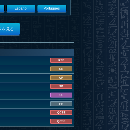
Español
Portugues
ドを見る
PSE
UR
UR
SE
UL
HR
QCSE
QCSE