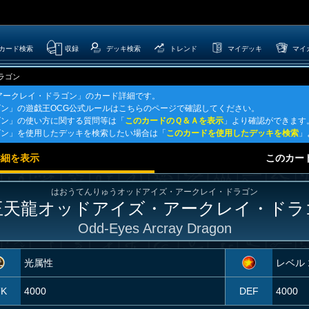
カード検索
収録
デッキ検索
トレンド
マイデッキ
マイ
ラゴン
アークレイ・ドラゴン」のカード詳細です。
ン」の遊戯王OCG公式ルールはこちらのページで確認してください。
ゴン」の使い方に関する質問等は「
このカードのＱ＆Ａを表示
」より確認ができます
ゴン」を使用したデッキを検索したい場合は「
このカードを使用したデッキを検索
」
詳細を表示
このカー
はおうてんりゅうオッドアイズ・アークレイ・ドラゴン
王天龍オッドアイズ・アークレイ・ドラ
Odd-Eyes Arcray Dragon
光属性
レベル 
TK
4000
DEF
4000