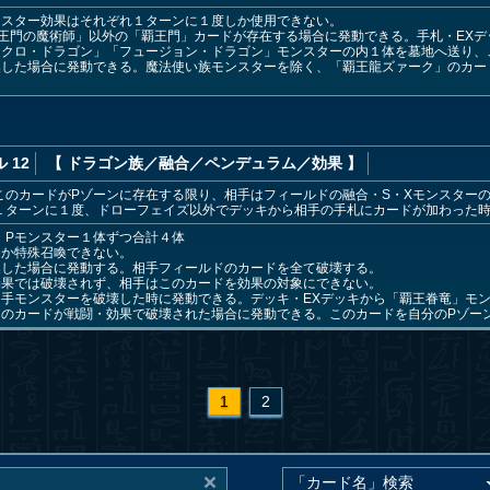
ンスター効果はそれぞれ１ターンに１度しか使用できない。
王門の魔術師」以外の「覇王門」カードが存在する場合に発動できる。手札・EX
ンクロ・ドラゴン」「フュージョン・ドラゴン」モンスターの内１体を墓地へ送り、
喚した場合に発動できる。魔法使い族モンスターを除く、「覇王龍ズァーク」のカー
 12
【 ドラゴン族
／融合／ペンデュラム／効果
】
このカードがPゾーンに存在する限り、相手はフィールドの融合・S・Xモンスター
１ターンに１度、ドローフェイズ以外でデッキから相手の手札にカードが加わった
・Pモンスター１体ずつ合計４体
しか特殊召喚できない。
喚した場合に発動する。相手フィールドのカードを全て破壊する。
効果では破壊されず、相手はこのカードを効果の対象にできない。
手モンスターを破壊した時に発動できる。デッキ・EXデッキから「覇王眷竜」モ
このカードが戦闘・効果で破壊された場合に発動できる。このカードを自分のPゾー
1
2