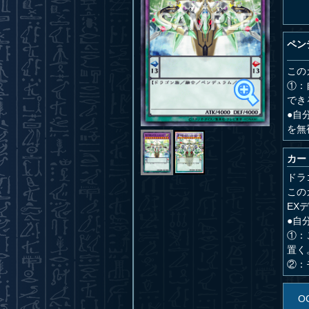
ペン
この
①：
でき
●自
を無
カー
ドラ
この
EX
●自
①：
置く
②：
O