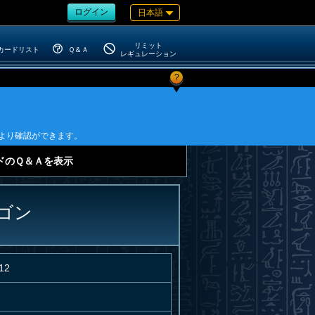
ログイン
日本語
リミット
カードリスト
Ｑ＆Ａ
レギュレーション
?
。
より確認ができます。
ドのＱ＆Ａを表示
ゴン
12