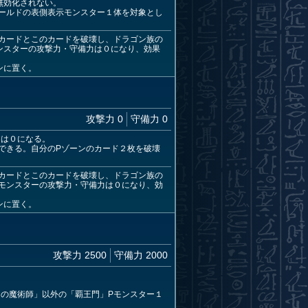
無効化されない。
ールドの表側表示モンスター１体を対象とし
カードとこのカードを破壊し、ドラゴン族の
ンスターの攻撃力・守備力は０になり、効果
ンに置く。
攻撃力 0
守備力 0
ジは０になる。
できる。自分のPゾーンのカード２枚を破壊
。
カードとこのカードを破壊し、ドラゴン族の
たモンスターの攻撃力・守備力は０になり、効
ンに置く。
攻撃力 2500
守備力 2000
の魔術師」以外の「覇王門」Pモンスター１