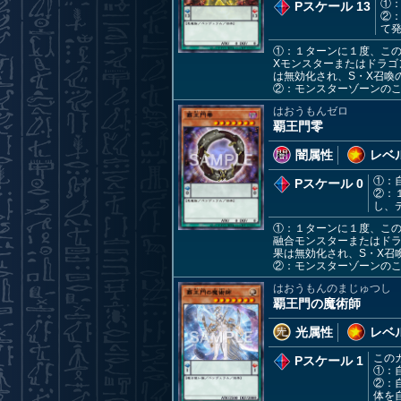
①
Pスケール 13
②
て
①：１ターンに１度、こ
Xモンスターまたはドラゴ
は無効化され、S・X召喚
②：モンスターゾーンの
はおうもんゼロ
覇王門零
闇属性
レベル
①：
Pスケール 0
②：
し、
①：１ターンに１度、こ
融合モンスターまたはドラ
果は無効化され、S・X召
②：モンスターゾーンの
はおうもんのまじゅつし
覇王門の魔術師
光属性
レベル
この
Pスケール 1
①：
②：
体を