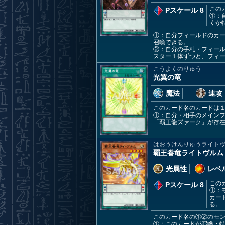
この
Pスケール 8
①：
くか
①：自分フィールドのカ
召喚できる。
②：自分の手札・フィー
スター１体ずつと、フィー
こうよくのりゅう
光翼の竜
魔法
速攻
このカード名のカードは
①：自分・相手のメインフ
「覇王龍ズァーク」が存
はおうけんりゅうライト
覇王眷竜ライトヴルム
光属性
レベル
この
Pスケール 8
①：
カー
る。
このカード名の①②のモ
①：このカードが召喚・特