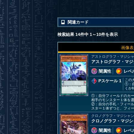
関連カード
検索結果 14件中 1～10件を表示
画像表
アストログラフ・マジシ
アストログラフ・マジ
闇属性
レベル
この
Pスケール 1
①：
くか
①：自分フィールドのカ
相手のモンスター１体を
②：自分の手札・フィー
スター１体ずつと、フィー
クロノグラフ・マジシャ
クロノグラフ・マジシ
闇属性
レベル