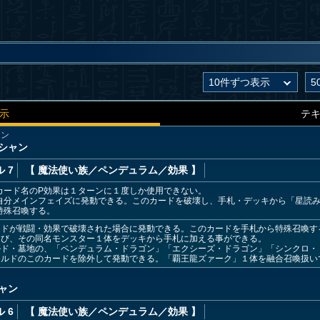
示
テ
ャン
シャン
 7
【 魔法使い族
／ペンデュラム／効果
】
カード名のP効果は１ターンに１度しか使用できない。
自分メインフェイズに発動できる。このカードを破壊し、手札・デッキから「星読み
特殊召喚する。
ードが戦闘・効果で破壊された場合に発動できる。このカードを手札から特殊召喚す
選び、その同名モンスター１体をデッキから手札に加える事ができる。
ルド・墓地の、「ペンデュラム・ドラゴン」「エクシーズ・ドラゴン」「シンクロ・
ルドのこのカードを除外して発動できる。「覇王龍ズァーク」１体を融合召喚扱い
ン
ャン
 6
【 魔法使い族
／ペンデュラム／効果
】