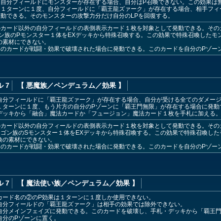
：自分フィールドにモンスターが存在する場合、自分はP召喚できない。この効果は
：１ターンに１度、自分フィールドに「覇王龍ズァーク」が存在する場合、相手フィ
発動できる。そのモンスターの攻撃力分だけ自分のLPを回復する。
のカード以外の自分フィールドの表側表示カード１枚を対象として発動できる。その
ン族のPモンスター１体をEXデッキから特殊召喚する。この効果で特殊召喚したモ
の素材にできない。
このカードが戦闘・効果で破壊された場合に発動できる。このカードを自分のPゾー
 7
【 悪魔族
／ペンデュラム／効果
】
自分フィールドに「覇王龍ズァーク」が存在する場合、自分が受ける全てのダメー
１ターンに１度、もう片方の自分のPゾーンに「覇王門無限」が存在する場合に発動
デッキから「融合」魔法カードか「フュージョン」魔法カード１枚を手札に加える
のカード以外の自分フィールドの表側表示カード１枚を対象として発動できる。その
ゴン族のSモンスター１体をEXデッキから特殊召喚する。この効果で特殊召喚し
喚の素材にできない。
このカードが戦闘・効果で破壊された場合に発動できる。このカードを自分のPゾー
 7
【 魔法使い族
／ペンデュラム／効果
】
カード名の②のP効果は１ターンに１度しか使用できない。
自分フィールドの「覇王龍ズァーク」は相手の効果では除外できない。
自分メインフェイズに発動できる。このカードを破壊し、手札・デッキから「覇王門
自分のPゾーンに置く。