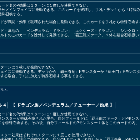
カード名のP効果は１ターンに１度しか使用できない。
自分メインフェイズに発動できる。このカードを破壊し、手札・デッキから「時読み
特殊召喚する。
ードが戦闘・効果で破壊された場合に発動できる。このカードを手札から特殊召喚す
ルド・墓地の、「ペンデュラム・ドラゴン」「エクシーズ・ドラゴン」「シンクロ・
ルドのこのカードを除外して発動できる。「覇王龍ズァーク」１体を融合召喚扱い
１ターンに１枚しか発動できない。
ェイズに発動できる。デッキから「覇王眷竜」Pモンスターか「覇王門」Pモンス
在する場合、手札に加えず特殊召喚する事もできる。
ヴルム
 4
【 ドラゴン族
／ペンデュラム／チューナー／効果
】
カード名のP効果は１ターンに１度しか使用できない。
モンスターが特殊召喚された場合、自分フィールドに「覇王龍ズァーク」とPモンス
ドを特殊召喚する。その後、自分フィールドのPモンスター１体とこのカードの内、
ンスター効果はそれぞれ１ターンに１度しか使用できない。
殊召喚した場合に発動できる。自分のEXデッキ（表側）から「覇王眷竜」Pモンス