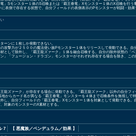
竜」Sモンスター１体のS召喚または「覇王眷竜」Xモンスター１体のX召喚を行う
キに表側で存在する状態で、自分フィールドの表側表示のPモンスターが戦闘・効
しい
１ターンに１枚しか発動できない。
の攻撃力が２５００の魔法使い族Pモンスター１体をリリースして発動できる。自
素材として除外し、「覇王龍ズァーク」１体を融合召喚する。自分の除外状態の「ペ
ゴン」「フュージョン・ドラゴン」モンスターがそれぞれ存在する場合を除き、この
覇王龍ズァーク」が存在する場合に発動できる。「覇王龍ズァーク」以外の自分フィ
墓地からカード名が異なる「覇王眷竜」モンスターを４体まで召喚条件を無視して
外し、自分フィールドの「覇王眷竜」Xモンスター１体を対象として発動できる。
、対象のモンスターのX素材とする。
ィ
 7
【 悪魔族
／ペンデュラム／効果
】