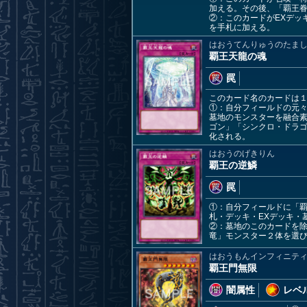
加える。その後、「覇王眷
②：このカードがEXデッ
を手札に加える。
はおうてんりゅうのたま
覇王天龍の魂
罠
このカード名のカードは
①：自分フィールドの元々
墓地のモンスターを融合
ゴン」「シンクロ・ドラ
化される。
はおうのげきりん
覇王の逆鱗
罠
①：自分フィールドに「
札・デッキ・EXデッキ・
②：墓地のこのカードを除
竜」モンスター２体を選び
はおうもんインフィニテ
覇王門無限
闇属性
レベル