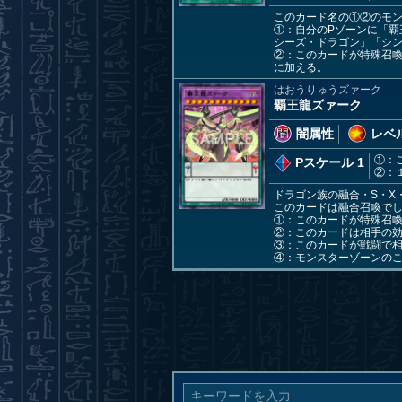
このカード名の①②のモ
①：自分のPゾーンに「覇
シーズ・ドラゴン」「シ
②：このカードが特殊召
に加える。
はおうりゅうズァーク
覇王龍ズァーク
闇属性
レベル
①：
Pスケール 1
②：
ドラゴン族の融合・S・X
このカードは融合召喚で
①：このカードが特殊召
②：このカードは相手の
③：このカードが戦闘で相
④：モンスターゾーンの