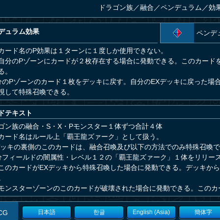
ドラゴン族
／
融合／ペンデュラム／効
デュラム効果
ペンデ
カード名のP効果は１ターンに１度しか使用できない。
自分のPゾーンにカードが２枚存在する場合に発動できる。このカード
る。
分のPゾーンのカード１枚をデッキに戻す。自分のEXデッキに戻った場
視して特殊召喚できる。
ドテキスト
ゴン族の融合・S・X・Pモンスター１体ずつ合計４体
カード名はルール上「覇王龍ズァーク」として扱う。
デッキの裏側のこのカードは、融合召喚及び以下の方法でのみ特殊召喚
分フィールドの闇属性・レベル１２の「覇王龍ズァーク」１体をリリー
このカードがEXデッキから特殊召喚した場合に発動できる。デッキから
。
モンスターゾーンのこのカードが破壊された場合に発動できる。このカ
CG
日本語
한글
English (Asia)
簡体字